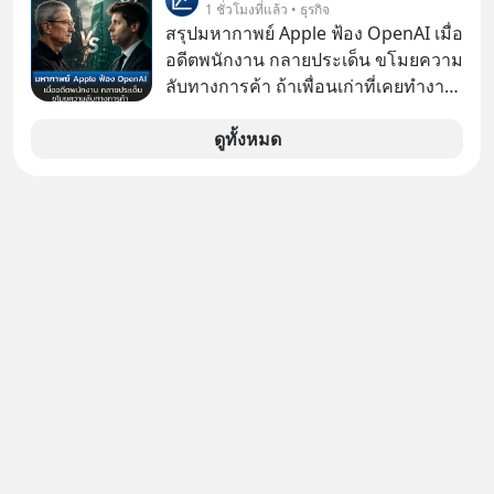
“ThaiLLM” เพื่อให้คนไทยมีโครงสร้าง
1 ชั่วโมงที่แล้ว • ธุรกิจ
พื้นฐานด้าน AI ที่เข้าใจภาษาไทย และ
สรุปมหากาพย์ Apple ฟ้อง OpenAI เมื่อ
บริบททางสังคมไทยได้เป็นอย่างดี
อดีตพนักงาน กลายประเด็น ขโมยความ
คำถามคือ การลงมือพัฒนา AI ของ
ลับทางการค้า ถ้าเพื่อนเก่าที่เคยทำงาน
ประเทศจะคุ้มค่าแค่ไหน ? และหลังจาก
ด้วยกัน ทักมาขอให้เราช่วยหาไฟล์งาน
นำ ThaiLLM มาใช้จริง จะเกิดอะไรขึ้น
เก่าที่เขาเคยทำไว้ ตอนยังอยู่บริษัท
ดูทั้งหมด
กับสังคมไทย ธุรกิจไทย และเศรษฐกิจ
เดียวกัน
ไทยบ้าง ? ร่วมวิเคราะห์เรื่องนี้ผ่านมุม
มองของ ดร.อภิวดี ปิยธรรมรงค์ ผู้
เชี่ยวชาญอาวุโสด้านบูรณาการข้อมูล
และปัญญาประดิษฐ์ และคุณปฏิภาณ
ประเสริฐสม ผู้จัดการโครงการ
ThaiLLM