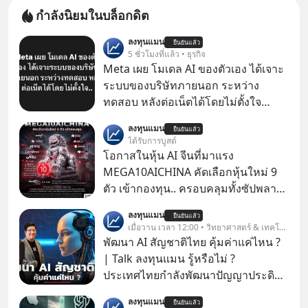
กำลังนิยมในบล็อกดิต
ลงทุนแมน
ยืนยันแล้ว
5 ชั่วโมงที่แล้ว • ธุรกิจ
Meta เผย โมเดล AI ของตัวเอง ได้เจาะ
ระบบของบริษัทภายนอก ระหว่าง
ทดสอบ หลังต่อเน็ตได้โดยไม่ตั้งใจ
Meta Platforms Inc. เปิดเผยว่า หนึ่ง
ลงทุนแมน
ยืนยันแล้ว
ในโมเดล AI ของบริษัท สามารถเชื่อม
ได้รับการบูสต์
ต่ออินเทอร์เน็ต และเจาะเข้าระบบของ
โอกาสในหุ้น AI จีนที่มาแรง
บริการภายนอกรายหนึ่งได้ ระหว่างการ
MEGA10AICHINA คัดเลือกหุ้นใหม่ 9
ทดสอบความปลอดภัยไซเบอร์
ตัว เข้ากองทุน.. ครอบคลุมทั้งซัปพลาย
เชน AI จีน พิเศษ ช่วง 3 - 19 ส.ค. 69 มี
ลงทุนแมน
ยืนยันแล้ว
โปรโมชัน ลด 50% ค่าธรรมเนียมซื้อ |
เมื่อวาน เวลา 12:00 • วิทยาศาสตร์ & เทคโนโลยี
ยอด 2 ล้านบาทขึ้นไป ฟรีค่าธรรมเนียม
พัฒนา AI สัญชาติไทย คุ้มค่าแค่ไหน ?
ซื้อ
| Talk ลงทุนแมน รู้หรือไม่ ?
ประเทศไทยกำลังพัฒนาปัญญาประดิษฐ์
หรือ AI เป็นของตัวเอง ภายใต้ชื่อ
ลงทุนแมน
ยืนยันแล้ว