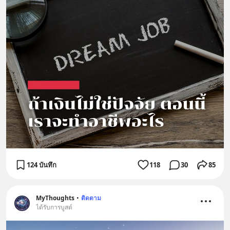
124 บันทึก
118
30
85
MyThoughts
•
ติดตาม
ได้รับการบูสต์