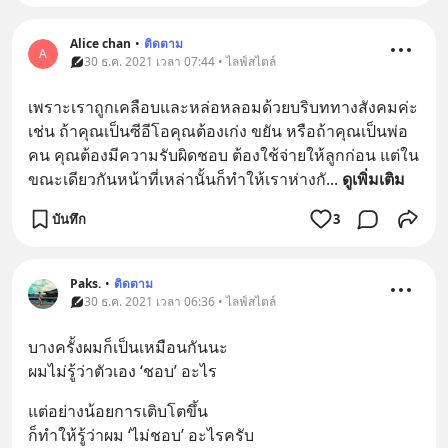
Alice chan
•
ติดตาม
A
30 ธ.ค. 2021 เวลา 07:44 • ไลฟ์สไตล์
เพราะเราถูกเคลือบและหล่อหลอมด้วยบริบททางสังคมค่ะ 
เช่น ถ้าคุณเป็นซีอีโอคุณต้องเก่ง ขยัน หรือถ้าคุณเป็นพ่อ
คน คุณต้องมีความรับผิดชอบ ต้องใช้จ่ายให้ลูกก่อน แต่ใน
ขณะเดียวกันหน้าที่เหล่านั้นก็ทำให้เราห่างกั
... 
ดูเพิ่มเติม
บันทึก
3
Paks.
•
ติดตาม
30 ธ.ค. 2021 เวลา 06:36 • ไลฟ์สไตล์
บางครั้งผมก็เป็นเหมือนกันนะ
ผมไม่รู้ว่าตัวเอง ‘ชอบ’ อะไร
แต่อย่างน้อยการเติบโตขึ้น
ก็ทำให้รู้ว่าผม ‘ไม่ชอบ’ อะไรครับ