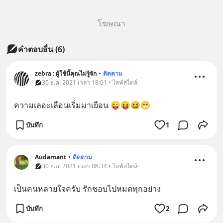
โฆษณา
คำตอบอื่น
(
6
)
zebra : ผู้ใช้นี้คุณไม่รู้จัก
•
ติดตาม
30 ธ.ค. 2021 เวลา 18:01 • ไลฟ์สไตล์
ความเลอะเลือนเริ่มมาเยือน 😜😝😆😁
บันทึก
1
Audamant
•
ติดตาม
30 ธ.ค. 2021 เวลา 08:34 • ไลฟ์สไตล์
เป็นคนหลายใจครับ รักชอบไปหมดทุกอย่าง
บันทึก
2