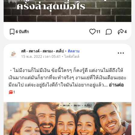
6 บันทึก
11
4
สติ - สตางค์ - สตรอง - สเต็ป
•
ติดตาม
15 พ.ค. 2022 เวลา 05:41 • ไลฟ์สไตล์
・ไม่มีงานก็ไม่มีเงิน ข้อนี้ใครๆ ก็คงรู้ดี แต่งานไม่ดีถึงให้
เงินมากแต่มันก็ยากที่จะทำจริงๆ งานแย่ที่ให้เงินเดือนเยอะ
มีถมไป แต่จะอยู่ยังไงดีถ้าใจมันไม่อยากอยู่แล้ว
... 
อ่านต่อ
1