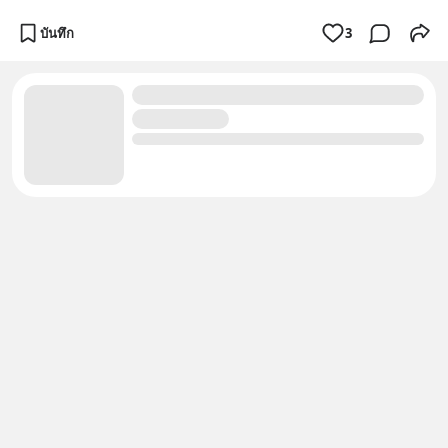
บันทึก
3