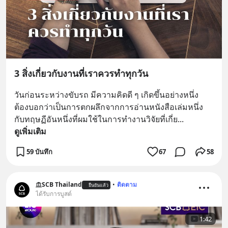
3 สิ่งเกี่ยวกับงานที่เราควรทำทุกวัน
วันก่อนระหว่างขับรถ มีความคิดดี ๆ เกิดขึ้นอย่างหนึ่ง 
ต้องบอกว่าเป็นการตกผลึกจากการอ่านหนังสือเล่มหนึ่ง 
กับทฤษฏีอันหนึ่งที่ผมใช้ในการทำงานวิจัยที่เกี่ย
... 
ดูเพิ่มเติม
59 บันทึก
67
58
SCB Thailand
•
ติดตาม
ยืนยันแล้ว
ได้รับการบูสต์
1:42