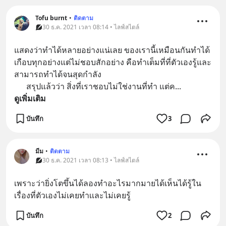
Tofu burnt
•
ติดตาม
30 ธ.ค. 2021 เวลา 08:14 • ไลฟ์สไตล์
แสดงว่าทำได้หลายอย่างแน่เลย ของเรานี้เหมือนกันทำได้
เกือบทุกอย่างแต่ไม่ชอบสักอย่าง คือทำเต็มที่ที่ตัวเองรู้และ
สามารถทำได้จนสุดกำลัง 
      สรุปแล้วว่า สิ่งที่เราชอบไม่ใช่งานที่ทำ แต่ค
... 
ดูเพิ่มเติม
บันทึก
3
มีม
•
ติดตาม
30 ธ.ค. 2021 เวลา 08:13 • ไลฟ์สไตล์
เพราะว่ายิ่งโตขึ้นได้ลองทำอะไรมากมายได้เห็นได้รู้ใน
เรื่องที่ตัวเองไม่เคยทำเเละไม่เคยรู้
บันทึก
2