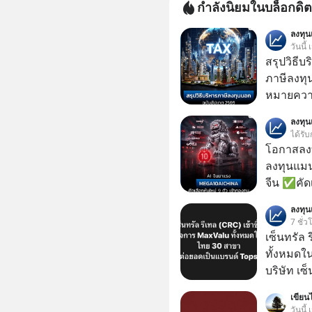
กำลังนิยมในบล็อกดิต
ลงทุ
วันนี้
สรุปวิธี
ภาษีลงทุ
หมายความ
ลงทุ
ได้รับ
โอกาสลงทุ
ลงทุนแมน
จีน ✅คัดเ
เจ้าของผู
ลงทุ
ความจำ โ
7 ชั่ว
ภาษี Cap
เซ็นทรัล 
ประเทศไ
ทั้งหมดใ
บริษัท เซ
หรือ CRC 
เขียนไ
ฟู้ด รีเทล
วันนี