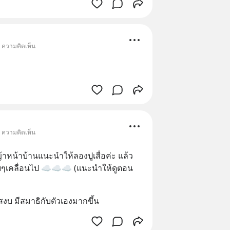
• ความคิดเห็น
• ความคิดเห็น
าหน้าบ้านแนะนำให้ลองปูเสื่อค่ะ แล้ว
อยๆเคลื่อนไป ☁️☁️☁️ (แนะนำให้ดูตอน
สงบ มีสมาธิกับตัวเองมากขึ้น