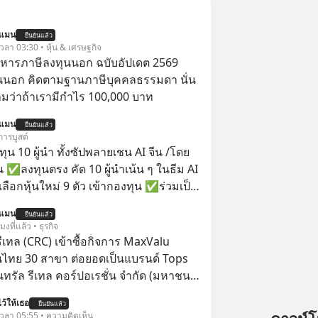
นแมน
ยืนยันแล้ว
 เวลา 03:30 • หุ้น & เศรษฐกิจ
บริหารภาษีลงทุนนอก ฉบับอัปเดต 2569
นนอก คิดตามฐานภาษีบุคคลธรรมดา นั่น
ว่าถ้าเรามีกำไร 100,000 บาท
นแมน
ยืนยันแล้ว
การบูสต์
น 10 ผู้นำ ทั้งซัปพลายเชน AI จีน /โดย
 ✅ลงทุนตรง คัด 10 ผู้นำเน้น ๆ ในธีม AI
ลือกหุ้นใหม่ 9 ตัว เข้ากองทุน ✅ร่วมเป็น
้นำ AI จีน ตั้งแต่โรงงานผลิตชิป หน่วย
นแมน
ยืนยันแล้ว
มเดล AI ยันหุ่นยนต์ ✅ได้การรับยกเว้น
โมงที่แล้ว • ธุรกิจ
ital Gain ตามกฎหมายภาษีของ
รีเทล (CRC) เข้าซื้อกิจการ MaxValu
ทย
นไทย 30 สาขา ต่อยอดเป็นแบรนด์ Tops
็นทรัล รีเทล คอร์ปอเรชั่น จำกัด (มหาชน)
แจ้งตลาดหลักทรัพย์ฯ ว่า บริษัท เซ็นทรัล
ว้ให้เธอ
ยืนยันแล้ว
 จำกัด (CFR) ซึ่งเป็นบริษัทย่อยที่ CRC ถือ
้ เวลา 05:55 • ความคิดเห็น