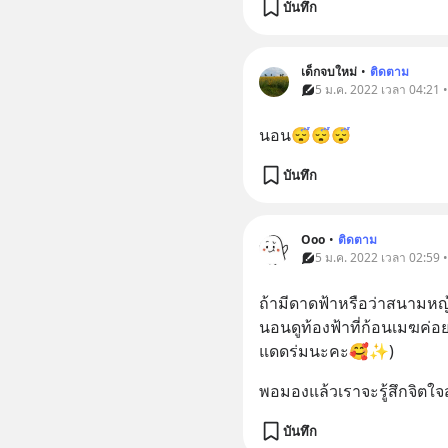
บันทึก
เด็กจบใหม่
•
ติดตาม
5 ม.ค. 2022 เวลา 04:21 
นอน😴😴😴
บันทึก
Ooo
•
ติดตาม
5 ม.ค. 2022 เวลา 02:59 
ถ้ามีดาดฟ้าหรือว่าสนามหญ้
นอนดูท้องฟ้าที่ก้อนเมฆค่
แดดร่มนะคะ🥰✨)
พอมองแล้วเราจะรู้สึกจิตใจ
บันทึก