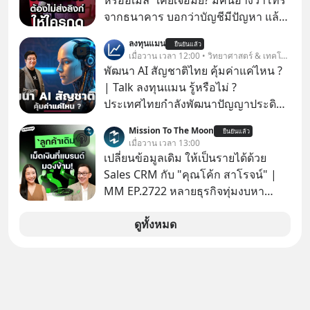
หรืออีเมล” เคยเจอมั้ย? มีคนอ้างว่าโทร
จากธนาคาร บอกว่าบัญชีมีปัญหา แล้ว
ให้กดลิงก์โน่นนี่ หรือสแกนคิวอาร์โค้ด
ลงทุนแมน
ยืนยันแล้ว
ทันที มาฟัง “ป้าเก๋าเล่ากลโกง” เพื่อรู้ทัน
เมื่อวาน เวลา 12:00 • วิทยาศาสตร์ & เทคโนโลยี
มุกหลอกลวงในคราบความน่าเชื่อถือ
พัฒนา AI สัญชาติไทย คุ้มค่าแค่ไหน ?
กันค่ะ #แก้เกมกลโกง #ป้าเก๋าเล่ากล
| Talk ลงทุนแมน รู้หรือไม่ ?
โกง #LivesSustainably #อยู่อย่าง
ประเทศไทยกำลังพัฒนาปัญญาประดิษฐ์
ยั่งยืน #CyberSecurity #ป้าเก๋า
หรือ AI เป็นของตัวเอง ภายใต้ชื่อ
Mission To The Moon
#FraudEducation #FinancialLiteracy
ยืนยันแล้ว
“ThaiLLM” เพื่อให้คนไทยมีโครงสร้าง
เมื่อวาน เวลา 13:00
#DigitalBankWithHumanTouch
พื้นฐานด้าน AI ที่เข้าใจภาษาไทย และ
เปลี่ยนข้อมูลเดิม ให้เป็นรายได้ด้วย
บริบททางสังคมไทยได้เป็นอย่างดี
Sales CRM กับ "คุณโค้ก สาโรจน์" |
คำถามคือ การลงมือพัฒนา AI ของ
MM EP.2722 หลายธุรกิจทุ่มงบหา
ประเทศจะคุ้มค่าแค่ไหน ? และหลังจาก
ลูกค้าใหม่ไม่หยุด ทั้งที่คนที่ซื้อของไป
นำ ThaiLLM มาใช้จริง จะเกิดอะไรขึ้น
แล้ว คือกลุ่มที่มีโอกาสซื้อซ้ำสูงที่สุด แต่
ดูทั้งหมด
กับสังคมไทย ธุรกิจไทย และเศรษฐกิจ
กลับปล่อยให้เงียบหายไปโดยไม่รู้ตัว ใน
ไทยบ้าง ? ร่วมวิเคราะห์เรื่องนี้ผ่านมุม
Mission To The Moon EP นี้ เราจะมา
มองของ ดร.อภิวดี ปิยธรรมรงค์ ผู้
คุยกับคุณโค้ก สาโรจน์ อธิวิทวัส CEO
เชี่ยวชาญอาวุโสด้านบูรณาการข้อมูล
& Founder, Wisible ผู้มีประสบการณ์
และปัญญาประดิษฐ์ และคุณปฏิภาณ
ด้านงานขายและ CRM มากกว่า 20 ปี