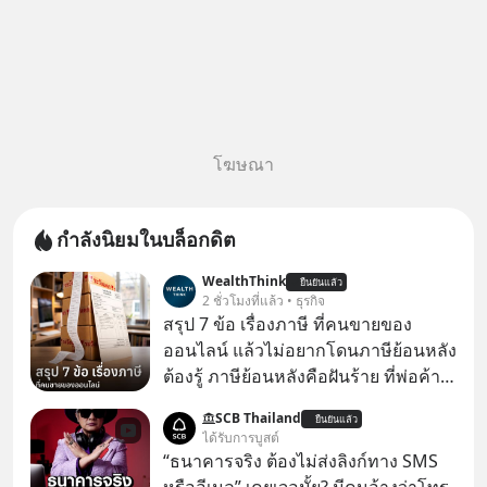
โฆษณา
กำลังนิยมในบล็อกดิต
WealthThink
ยืนยันแล้ว
2 ชั่วโมงที่แล้ว • ธุรกิจ
สรุป 7 ข้อ เรื่องภาษี ที่คนขายของ
ออนไลน์ แล้วไม่อยากโดนภาษีย้อนหลัง
ต้องรู้ ภาษีย้อนหลังคือฝันร้าย ที่พ่อค้า
แม่ค้าคนไหนก็คงไม่อยากพบเจอ
SCB Thailand
ยืนยันแล้ว
ได้รับการบูสต์
“ธนาคารจริง ต้องไม่ส่งลิงก์ทาง SMS