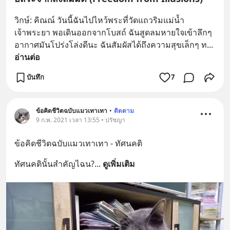
วิกษ์: คิณณ์ วันนี้ฉันไปไหว้พระที่วัดแถวริมแม่น้ำ
เจ้าพระยา พอเดินออกจากโบสถ์ ฉันสูดลมหายใจเข้าลึกๆ 
อากาศมันโปร่งโล่งดีนะ ฉันสัมผัสได้ถึงความสุขเล็กๆ ท
... 
อ่านต่อ
บันทึก
7
ข้อคิดชีวิตฉบับแมวเทาเทา
•
ติดตาม
9 ก.พ. 2021 เวลา 13:55 • ปรัชญา
ข้อคิดชีวิตฉบับแมวเทาเทา - ทัศนคติ
ทัศนคตินั้นสำคัญไฉน?
... 
ดูเพิ่มเติม