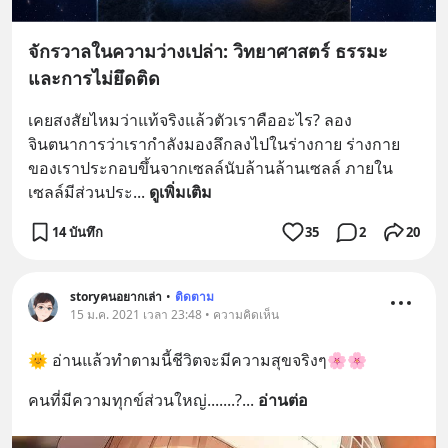
จักรวาลในความว่างเปล่า: วิทยาศาสตร์ ธรรมะ
และการไม่ยึดติด
เคยสงสัยไหมว่าแท้จริงแล้วตัวเราคืออะไร? ลอง
จินตนาการว่าเรากำลังมองลึกลงไปในร่างกาย ร่างกาย
ของเราประกอบขึ้นจากเซลล์นับล้านล้านเซลล์ ภายใน
เซลล์มีส่วนประ
... 
ดูเพิ่มเติม
14 บันทึก
35
2
20
storyคนอยากเล่า
•
ติดตาม
15 ม.ค. 2021 เวลา 23:48 • ความคิดเห็น
🌞 อ่านแล้วทำตามนี้ชีวิตจะมีความสุขจริงๆ🌸🌸
คนที่มีความทุกข์ส่วนใหญ่.......?
... 
อ่านต่อ