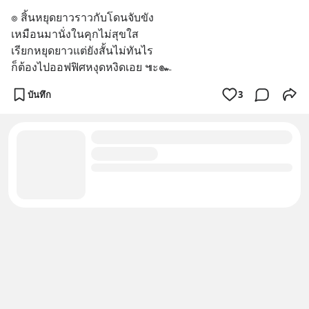
๏ สิ้นหยุดยาวราวกับโดนจับขัง
เหมือนมานั่งในคุกไม่สุขใส
เรียกหยุดยาวแต่ยังสั้นไม่ทันไร
ก็ต้องไปออฟฟิศหงุดหงิดเอย ๚ะ๛
บันทึก
3