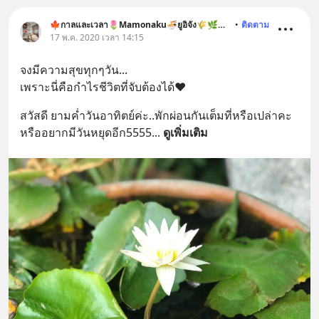
🍁กาลและเวลา🌷Mamonaku🍜ยูอิจัง🌾🌿🐶🐱
•
ติดตาม
17 พ.ค. 2020 เวลา 14:15
จงมีความสุขทุกๆวัน...
เพราะนี่คือกำไรชีวิตที่จับต้องได้❤️
สวัสดี ยามค่ำวันอาทิตย์ค่ะ..พักผ่อนกันเต็มที่หรือเปล่าคะ 
หรืออยากมีวันหยุดอีก5555
... 
ดูเพิ่มเติม