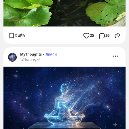
บันทึก
25
26
MyThoughts
•
ติดตาม
ได้รับการบูสต์