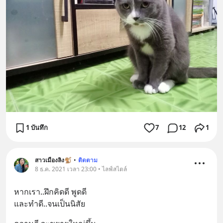
1 บันทึก
7
12
1
สาวเมืองลิง🐒
•
ติดตาม
8 ธ.ค. 2021 เวลา 23:00 • ไลฟ์สไตล์
หากเรา..ฝึกคิดดี พูดดี
และทำดี..จนเป็นนิสัย