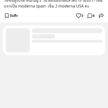
ไข้ขึ้นสูงปรื๊ด หนักอยู 2 วัน ตอนนี้ปกติแล้วคะ เรามองว่า เข็ม
แรกเป็น moderna spain  เข็ม 2 moderna USA คะ
บันทึก
3
6