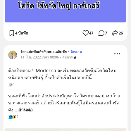
4 บันทึก
47
7
26
ร้อยแปดพันเก้ากับหมอเฉลิมชัย
•
ติดตาม
11 มี.ค. 2022 เวลา 00:06 • สุขภาพ
ต้องติดตาม !! Moderna จะเริ่มทดลองวัคซีนโควิดใหม่
ชนิดสองสายพันธุ์ ตั้งเป้าสำเร็จในปลายปีนี้
1
ขณะที่ทั่วโลกกำลังประสบปัญหาโควิดระบาดอย่างกว้าง
ขวางและรวดเร็ว ด้วยไวรัสสายพันธุ์โอมิครอนและไวรัส
ดัง
... 
อ่านต่อ
2