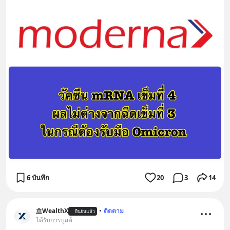
6 บันทึก
20
3
14
WealthX
•
ติดตาม
ยืนยันแล้ว
ได้รับการบูสต์