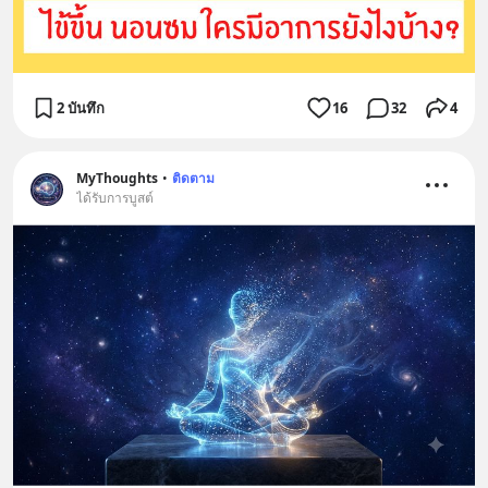
2 บันทึก
16
32
4
MyThoughts
•
ติดตาม
ได้รับการบูสต์