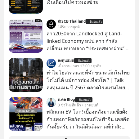
เงินเดือนไม่ควรมองข้าม
SCB Thailand
ยืนยันแล้ว
ได้รับการบูสต์
ลาว2030จาก Landlocked สู่ Land-
linked Economy สปป.ลาว กำลัง
เปลี่ยนบทบาทจาก “ประเทศทางผ่าน” สู่
“ศูนย์กลางเศรษฐกิจและโลจิสติกส์”
ลงทุนแมน
ยืนยันแล้ว
ของอนุภูมิภาคลุ่มแม่น้ำโขง
เมื่อวาน เวลา 13:00 • ธุรกิจ
ทำไมโฮสเทลและที่พักขนาดเล็กในไทย
โตไม่ได้ แม้การท่องเที่ยวโต ? | Talk
ลงทุนแมน ปี 2567 ตลาดโรงแรมไทย
มูลค่ารวมเฉียด 4 แสนล้านบาท แต่รู้
ด.ดล Blog
ยืนยันแล้ว
หรือไม่ว่า รายได้กว่า 85% กระจุกอยู่กับ
3 ชั่วโมงที่แล้ว • ยานยนต์
ผู้ประกอบการรายใหญ่ และมีอัตราการ
พลิกเกม EV โลก! เบื้องหลังมาเลเซียตั้ง
เติบโตได้ถึง 16% ขณะที่ผู้ประกอบการ
กำแพงภาษีสกัดรถยนต์ไฟฟ้าจีน เคยคิด
โฮสเทลและที่พักขนาดเล็ก ซึ่งมีสัดส่วน
กันมั๊ยครับว่า วันดีคืนดีตลาดที่กำลัง
ถึง 91% ของธุรกิจที่พักทั้งหมด กลับโต
เติบโตพุ่งทะยาน จะถูกมือมืดเตะตัดขา