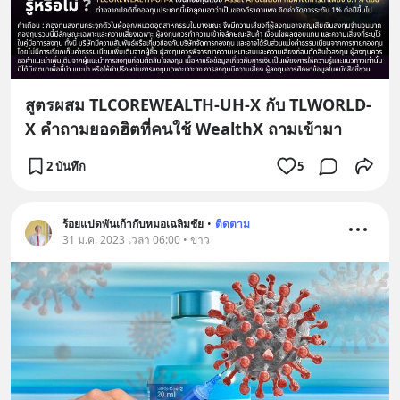
สูตรผสม TLCOREWEALTH-UH-X กับ TLWORLD-
X คำถามยอดฮิตที่คนใช้ WealthX ถามเข้ามา
2 บันทึก
5
ร้อยแปดพันเก้ากับหมอเฉลิมชัย
•
ติดตาม
31 ม.ค. 2023 เวลา 06:00 • ข่าว