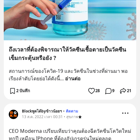
ถึงเวลาที่ต้องพิจารณาให้วัคซีนเชื้อตายเป็นวัคซีน
เข็มกระตุ้นหรือยัง ?
สถานการณ์ของโควิด-19 และวัคซีนในช่วงที่ผ่านมา พอ
เรียงลำดับโดยย่อได้ดังนี้
... 
อ่านต่อ
2 บันทึก
28
9
21
Blockพูดได้byข้าวน้อยฯ
•
ติดตาม
13 ส.ค. 2022 เวลา 00:31 • สุขภาพ
CEO Moderna เปรียบเทียบว่าคุณต้องฉีดวัคซีนโควิดใหม่
ทุกปี เหมือน IPhone ที่ต้องอัปเกรดรุ่นใหม่ตลอด