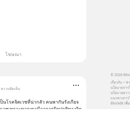
โฆษณา
© 2026 Bloc
เกี่ยวกับ
ช่
นโยบายการโ
• ความคิดเห็น
นโยบายความ
แนวทางการใช
นโรคจิตเวชที่น่ากลัว คนพากันรังเกียจ  
Blockdit เพื่อ
จิตเวชเพราะพวกเขามีอาการผิดปกติทางจิต
อยากให้คุณมองอีกแง่มุมนึงค่ะ พูดตาม
โรคซึมเศร้า บางคนไม่เข้าใจบางคนไม่รับ
มองอีกมุมว
... 
ดูเพิ่มเติม