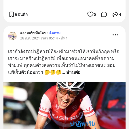
6 บันทึก
5
4
ความจริงเพื่อใคร
•
ติดตาม
28 ก.ค. 2021 เวลา 05:14 • กีฬา
เรากำลังรอปาฏิหารย์ที่จะเข้ามาช่วยให้เราพ้นวิกฤต หรือ
เราจะมาสร้างปาฏิหาริย์ เพื่อเอาชนะอนาคตที่รอความ
พ่ายแพ้ ทุกคนต่างลงความเห็นว่าไม่มีทางเอาชนะ ยอม
แพ้เจ็บตัวน้อยกว่า 🤔🤔🤔
... 
อ่านต่อ