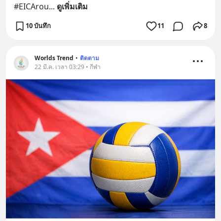
#EICArou
... 
ดูเพิ่มเติม
10 บันทึก
11
8
Worlds Trend
•
ติดตาม
22 มี.ค. เวลา 03:29 • กีฬา