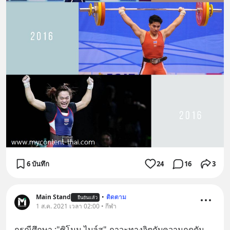
6 บันทึก
24
16
3
Main Stand
•
ติดตาม
ยืนยันแล้ว
1 ส.ค. 2021 เวลา 02:00 • กีฬา
กรณีศึกษา :"ซิโมน ไบล์ส" ภาวะทางจิตกับความกดดัน