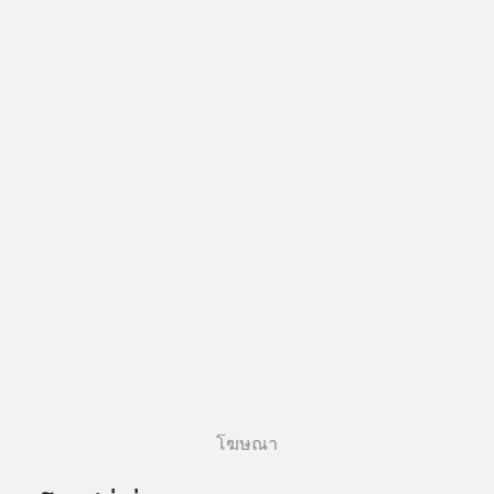
โฆษณา