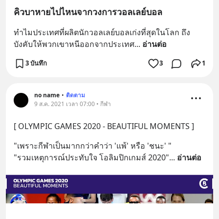
คิวบาหายไปไหนจากวงการวอลเลย์บอล
ทำไมประเทศที่ผลิตนักวอลเลย์บอลเก่งที่สุดในโลก ถึง
บังคับให้พวกเขาหนีออกจากประเทศ
... 
อ่านต่อ
3 บันทึก
3
1
no name
•
ติดตาม
9 ส.ค. 2021 เวลา 07:00 • กีฬา
[ OLYMPIC GAMES 2020 - BEAUTIFUL MOMENTS ]
"เพราะกีฬาเป็นมากกว่าคำว่า 'แพ้' หรือ 'ชนะ' "
"รวมเหตุการณ์ประทับใจ โอลิมปิกเกมส์ 2020"
... 
อ่านต่อ