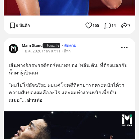
6 บันทึก
155
14
7
Main Stand
•
ติดตาม
ยืนยันแล้ว
1 ม.ค. 2020 เวลา 07:11 • กีฬา
เส้นทางจักรพรรดิคอร์ทแบดของ 'หลิน ตัน' ที่ต้องแลกกับ
น้ำตาผู้เป็นแม่
"ผมไม่ใช่อัจฉริยะ ผมแค่โชคดีที่สามารถตระหนักได้ว่า
ความฝันของผมคืออะไร และผมทำงานหนักเพื่อมัน
เสมอ"
... 
อ่านต่อ