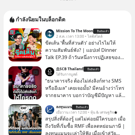
กำลังนิยมในบล็อกดิต
Mission To The Moon
ยืนยันแล้ว
2 ส.ค. เวลา 13:00 • ไลฟ์สไตล์
ขีดเส้น ‘พื้นที่ส่วนตัว’ อย่างไรไม่ให้
ความสัมพันธ์พัง? | แอปเท๋ Dinner
Talk EP.39 ถ้าวันหนึ่งการปฏิเสธของ
เราทำให้อีกฝ่ายรู้สึกเจ็บปวด คิดว่าเรา
SCB Thailand
ยืนยันแล้ว
ตั้งกำแพงใส่และมองว่าเราเห็นแก่ตัวทั้ง
ได้รับการบูสต์
ที่เราเองก็ไม่เคยปฏิเสธใครอย่างนี้มา
“ธนาคารจริง ต้องไม่ส่งลิงก์ทาง SMS
ก่อน แต่พอตั้งใจจะ ‘สร้างขอบเขต’ เพื่อ
หรืออีเมล” เคยเจอมั้ย? มีคนอ้างว่าโทร
ตัวเองดูสักครั้ง กลับทำให้เกิดรอยร้าว
จากธนาคาร บอกว่าบัญชีมีปัญหา แล้ว
ในความสัมพันธ์เสียอย่างนั้น โดยราย
ให้กดลิงก์โน่นนี่ หรือสแกนคิวอาร์โค้ด
ลงทุนแมน
การแอปเท๋ Dinner Talk ในวันนี้โฮสต์
ยืนยันแล้ว
ทันที มาฟัง “ป้าเก๋าเล่ากลโกง” เพื่อรู้ทัน
เมื่อวาน เวลา 12:00 • หุ้น & เศรษฐกิจ
ทั้ง 2 ท่าน แทป-รวิศ หาญอุตสาหะ และ
มุกหลอกลวงในคราบความน่าเชื่อถือ
สรุปสิ่งที่ต้องรู้ แต่ไม่ค่อยมีใครบอก เมื่อ
เอ๋ นิ้วกลม-สราวุธ เฮ้งสวัสดิ์ จะพาทุก
กันค่ะ #แก้เกมกลโกง #ป้าเก๋าเล่ากล
ถึงวัยที่เริ่มซื้อ RMF เพื่อลดหย่อนภาษี |
คนไปสำรวจวิธีสร้างขอบเขตเพื่อรักษา
โกง #LivesSustainably #อยู่อย่าง
ลงทุนแมนจะเล่าให้ฟัง เมื่อเข้าสู่วัย