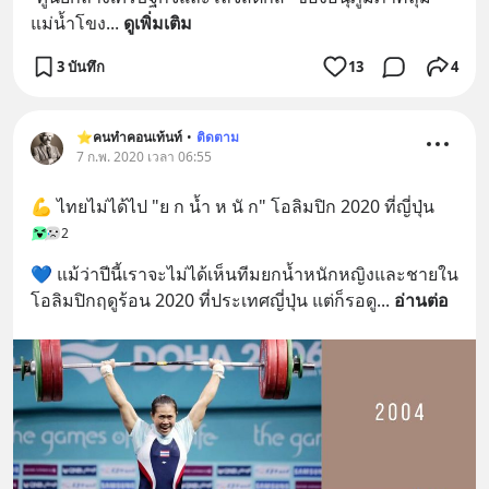
แม่น้ำโขง
... 
ดูเพิ่มเติม
3 บันทึก
13
4
⭐️คนทำคอนเท้นท์
•
ติดตาม
7 ก.พ. 2020 เวลา 06:55
💪 ไทยไม่ได้ไป "ย ก น้ำ ห นั ก" โอลิมปิก 2020 ที่ญี่ปุ่น
2
💙 แม้ว่าปีนี้เราจะไม่ได้เห็นทีมยกน้ำหนักหญิงและชายใน
โอลิมปิกฤดูร้อน 2020 ที่ประเทศญี่ปุ่น แต่ก็รอดู
... 
อ่านต่อ