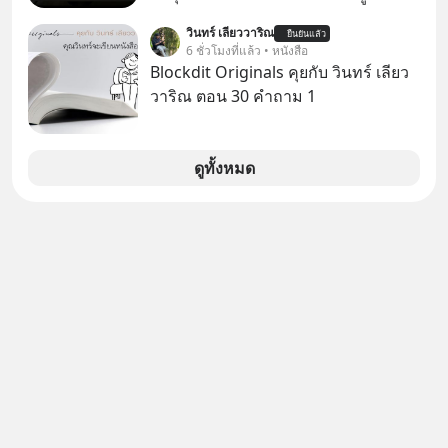
ใจของตัวเองและรักษาความสัมพันธ์
ยั่งยืน #CyberSecurity #ป้าเก๋า
ทำงานและเริ่มมีรายได้ถึงเกณฑ์เสีย
ของคนรอบข้างไปพร้อมกัน
วินทร์ เลียววาริณ
#FraudEducation #FinancialLiteracy
ยืนยันแล้ว
ภาษี หลายคนมักได้รับคำแนะนำให้
6 ชั่วโมงที่แล้ว • หนังสือ
#boundary #selfdevelopment #แอป
#DigitalBankWithHumanTouch
ลงทุนใน RMF เพราะนอกจากจะช่วยลด
Blockdit Originals คุยกับ วินทร์ เลียว
เท๋dinnertalk
หย่อนภาษีได้แล้ว ยังเป็นโอกาสในการ
วาริณ ตอน 30 คำถาม 1
#missiontothemoonpodcast
สร้างความมั่งคั่งระยะยาว แต่น้อยคน
นักที่จะลงลึกว่า ถ้าลงทุนใน RMF ควรรู้
อะไรบ้าง ควรดู ตรงไหน ทำอย่างไร ถึง
ดูทั้งหมด
จะดีกับเรา แล้วเราควรรู้ข้อมูลอะไร
เกี่ยวกับ RMF บ้าง เพื่อให้นำไปใช้ต่อได้
จริง ๆ ลงทุนแมนจะเล่าให้ฟัง