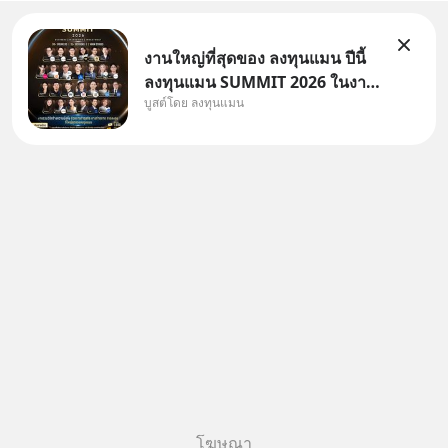
งานใหญ่ที่สุดของ ลงทุนแมน ปีนี้
ลงทุนแมน SUMMIT 2026 ในงาน
บูสต์โดย ลงทุนแมน
นี้จะมีเจ้าของธุรกิจ Dr.PONG,
หมึกกรุบ, Srichand, Jones’
Salad, LA GLACE, Fastwork,
MizuMi, KARMART, อิชิตัน มา
แชร์ความรู้การสร้างธุรกิจ
โฆษณา