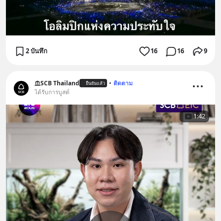
2 บันทึก
16
16
9
SCB Thailand
•
ติดตาม
ยืนยันแล้ว
ได้รับการบูสต์
1:42