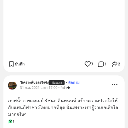
บันทึก
7
1
2
วิเคราะห์บอลจริงจัง
•
ติดตาม
ยืนยันแล้ว
31 ก.ค. 2021 เวลา 17:00 • กีฬา
ภาพน้ำตาของเมย์-รัชนก อินทนนท์ สร้างความปวดใจให้
กับแฟนกีฬาชาวไทยมากที่สุด นั่นเพราะเรารู้ว่าเธอเสียใจ
มากจริงๆ
1