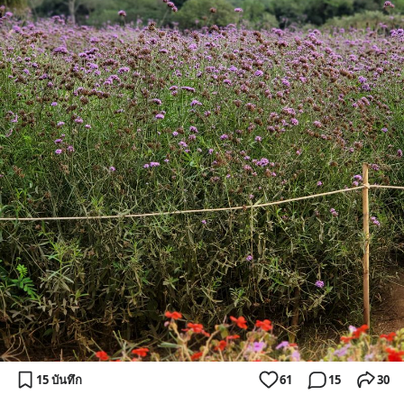
15 บันทึก
61
15
30