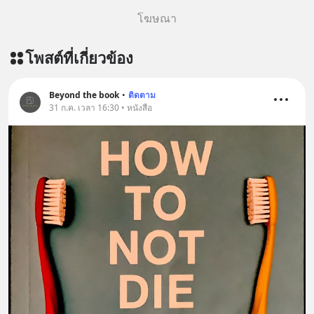
โฆษณา
โพสต์ที่เกี่ยวข้อง
Beyond the book
•
ติดตาม
31 ก.ค. เวลา 16:30 • หนังสือ