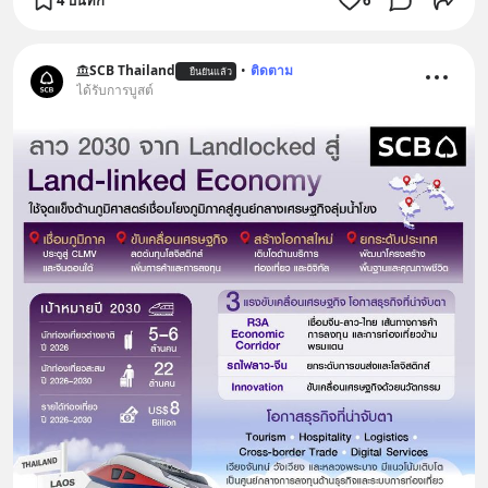
SCB Thailand
•
ติดตาม
ยืนยันแล้ว
ได้รับการบูสต์