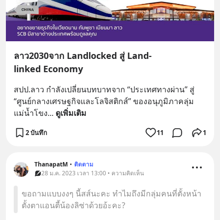
ลาว2030จาก Landlocked สู่ Land-
linked Economy
สปป.ลาว กำลังเปลี่ยนบทบาทจาก “ประเทศทางผ่าน” สู่ 
“ศูนย์กลางเศรษฐกิจและโลจิสติกส์” ของอนุภูมิภาคลุ่ม
แม่น้ำโขง
... 
ดูเพิ่มเติม
2 บันทึก
11
1
ThanapatM
•
ติดตาม
28 ม.ค. 2023 เวลา 13:00 • ความคิดเห็น
ขอถามแบบงงๆ นี้สส์นะคะ ทำไมถึงมีกลุ่มคนที่ตั้งหน้า
ตั้งตาแอนตี้น้องลิซ่าด้วยอ้ะคะ?