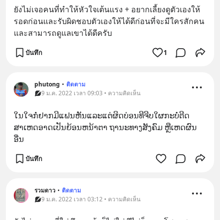
ยังไม่เจอคนที่ทำให้หัวใจเต้นแรง + อยากเลี้ยงดูตัวเองให้
รอดก่อนและรับผิดชอบตัวเองให้ได้ดีก่อนที่จะมีใครสักคน
และสามารถดูแลเขาได้ดีครับ
บันทึก
1
phutong
•
ติดตาม
9 ม.ค. 2022 เวลา 09:03 • ความคิดเห็น
ໃນໃຈກໍ່ຢາກມີແຟນຫັນແລະແຕ່ຜິດບ່ອນທີຈີບໃຜກະບໍ່ຕີດ 
ສາເຫດອາດເປັນຍ້ອນຫນ້າຕາ ຖານະທາງສັງຄົມ ຫຼືເຫດຜົນ
ອື່ນ
บันทึก
รวมดาว
•
ติดตาม
9 ม.ค. 2022 เวลา 03:12 • ความคิดเห็น