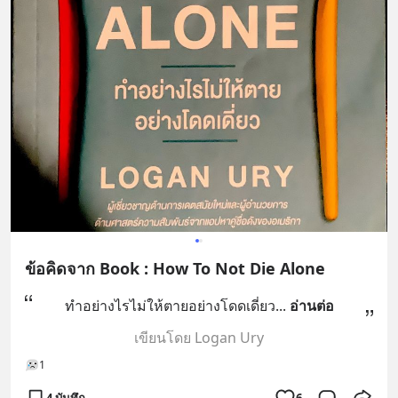
ข้อคิดจาก Book : How To Not Die Alone
ทำอย่างไรไม่ให้ตายอย่างโดดเดี่ยว
... 
อ่านต่อ
เขียนโดย Logan Ury
1
4 บันทึก
6