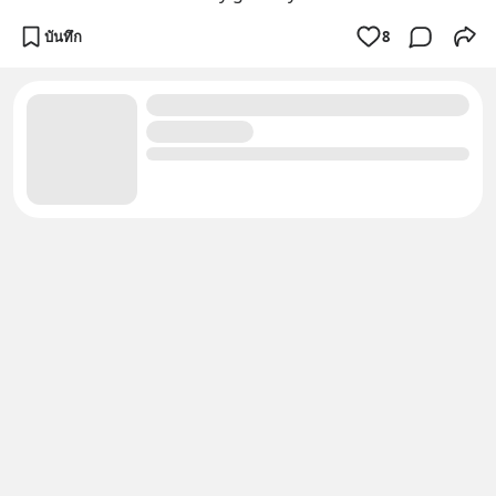
บันทึก
8