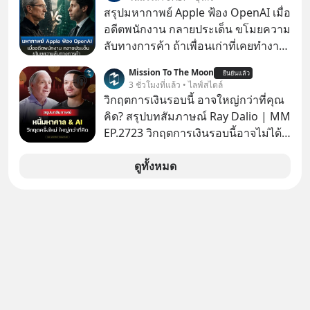
สรุปมหากาพย์ Apple ฟ้อง OpenAI เมื่อ
อดีตพนักงาน กลายประเด็น ขโมยความ
ลับทางการค้า ถ้าเพื่อนเก่าที่เคยทำงาน
ด้วยกัน ทักมาขอให้เราช่วยหาไฟล์งาน
Mission To The Moon
ยืนยันแล้ว
เก่าที่เขาเคยทำไว้ ตอนยังอยู่บริษัท
3 ชั่วโมงที่แล้ว • ไลฟ์สไตล์
เดียวกัน
วิกฤตการเงินรอบนี้ อาจใหญ่กว่าที่คุณ
คิด? สรุปบทสัมภาษณ์ Ray Dalio | MM
EP.2723 วิกฤตการเงินรอบนี้อาจไม่ได้
เหมือนทุกครั้งที่เราเคยเจอ เมื่อ Ray
Dalio ชายผู้เคยทำนายวิกฤตเศรษฐกิจ
ดูทั้งหมด
มาแล้วหลายต่อหลายครั้ง ออกมาส่ง
สัญญาณเตือนระเบิดเวลาลูกใหม่ที่
กำลังก่อตัวขึ้น จาก "ระเบิดหนี้สิน
มหาศาล" ผสานเข้ากับ "ฟองสบู่กระแส
AI" ที่ผู้คนกำลังแห่ไล่ราคาอย่างบ้าคลั่ง
บทเรียนจากประวัติศาสตร์ 500 ปี บอก
อะไรเรา? ระเบียบโลกกำลังจะเปลี่ยน
มือไปในทิศทางไหน? และเราควรรับมือ