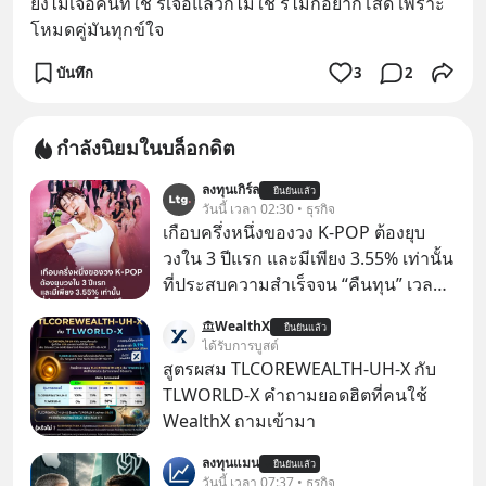
ยังไม่เจอคนที่ใช่ รึเจอแล้วก็ไม่ใช่ รึไม่ก็อยากโสด เพราะ
โหมดคู่มันทุกข์ใจ
บันทึก
3
2
กำลังนิยมในบล็อกดิต
ลงทุนเกิร์ล
ยืนยันแล้ว
วันนี้ เวลา 02:30 • ธุรกิจ
เกือบครึ่งหนึ่งของวง K-POP ต้องยุบ
วงใน 3 ปีแรก และมีเพียง 3.55% เท่านั้น
ที่ประสบความสำเร็จจน “คืนทุน” เวลา
มองเข้าไปในวงการ K-POP เรามักจะ
WealthX
ยืนยันแล้ว
เห็นภาพความสำเร็จที่หรูหรา คอนเสิร์ต
ได้รับการบูสต์
สเกลใหญ่ระดับสเตเดียม และยอดขา
สูตรผสม TLCOREWEALTH-UH-X กับ
ยอัลบัมถล่มทลายจากวงตัวท็อปอย่าง
TLWORLD-X คำถามยอดฮิตที่คนใช้
BTS, BLACKPINK หรือ SEVENTEEN
WealthX ถามเข้ามา
ลงทุนแมน
ยืนยันแล้ว
วันนี้ เวลา 07:37 • ธุรกิจ