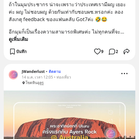
ถ้าในมุมประชากร น่าจะเพราะว่าประเทศเรามีผญ เยอะ
ค่ะ ผญ ไม่ชอบผญ ด้วยกันเท่ากับชอบผช.หรอกค่ะ ลอง
สังเกตุ feedback ของแฟนคลับ Got7ค่ะ 🤣😂
อีกมุมก็เป็นเรื่องความสามารถพิเศษค่ะ ไม่ทุกคนที่จะ
... 
ดูเพิ่มเติม
บันทึก
9
2
JWanderlust
•
ติดตาม
14 ม.ค. เวลา 12:05 • ท่องเที่ยว
โขดหินอุลูรู