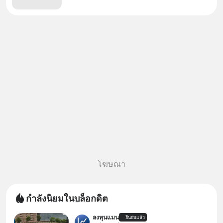
โฆษณา
กำลังนิยมในบล็อกดิต
ลงทุนแมน
ยืนยันแล้ว