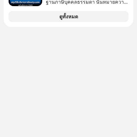
ฐานภาษีบุคคลธรรมดา นั่นหมายความ
จะฟังดูน่าตื่นเต้น แต่ความจริงที่ถูกซ่อน
ว่าถ้าเรามีกำไร 100,000 บาท
ไว้ใต้พรมคือ ดาวอังคารเป็นเพียงนรกที่
ดูทั้งหมด
เต็มไปด้วยรังสีมรณะและฝุ่นพิษ แล้ว
ทำไมบรรดาผู้นำเทคโนโลยีถึงยัง
พยายามหลอกขายฝันลมๆ แล้งๆ นี้ให้
กับคนทั้งโลก พวกเขากำลังซ่อนความ
ลับอะไรไว้เบื้องหลังโปรเจกต์อวกาศที่
ผลาญทรัพยากรมหาศาล วันนี้เราจะมา
กะเทาะเปลือกความลวงโลกนี้กัน ใครที่
คิดว่าอนาคตของมนุษยชาติอยู่บนดาว
ดวงอื่น เลือกฟังกันได้เลยนะครับ อย่า
ลืมกด Follow ติดตาม PodCast ช่อง
Geek Forever’s Podcast ของผมกัน
ด้วยนะครับ 🎧 ฟังผ่าน Spotify :
https://tinyurl.com/3yma5h3e 🎧
ฟังผ่าน Apple Podcast :
https://apple.co/2lEqPPg 🎧 ฟังผ่าน
Podbean :