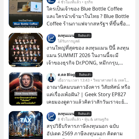
4 ชั่วโมงที่แล้ว • ธุรกิจ
ใครเป็นเจ้าของ Blue Bottle Coffee
และใครนำเข้ามาในไทย ? Blue Bottle
Coffee ร้านกาแฟจากสหรัฐฯ ที่ขึ้นชื่อ
เรื่องความพิถีพิถัน กำลังจะเปิดสาขา
ลงทุนแมน
ยืนยันแล้ว
แรกในประเทศไทย ที่ Central Park
ได้รับการบูสต์
งานใหญ่ที่สุดของ ลงทุนแมน ปีนี้ ลงทุน
แมน SUMMIT 2026 ในงานนี้จะมี
เจ้าของธุรกิจ Dr.PONG, หมึกกรุบ,
Srichand, Jones’ Salad, LA GLACE,
ด.ดล Blog
ยืนยันแล้ว
Fastwork, MizuMi, KARMART, อิชิตัน
เมื่อวาน เวลา 13:43 • วิทยาศาสตร์ & เทคโนโลยี
มาแชร์ความรู้การสร้างธุรกิจ
อาณานิคมบนดาวอังคาร วิสัยทัศน์ หรือ
แค่เรื่องเพ้อฝัน? | Geek Story EP827
เคยมองดูดาวแล้วคิดว่าสักวันเราจะย้าย
ไปอยู่บนดาวอังคารตามที่ Elon Musk
ลงทุนแมน
ยืนยันแล้ว
หรือ Jeff Bezos บอกไว้หรือเปล่า ภาพ
8 ชั่วโมงที่แล้ว • หุ้น & เศรษฐกิจ
ฝันที่มหาเศรษฐีซิลิคอนแวลลีย์วาดไว้ว่า
สรุปวิธีบริหารภาษีลงทุนนอก ฉบับ
มนุษย์นับล้านจะไปสร้างอาณานิคม
อัปเดต 2569 ภาษีลงทุนนอก คิดตาม
ใหม่ ล้อมรอบด้วยเทคโนโลยีสุดล้ำ อาจ