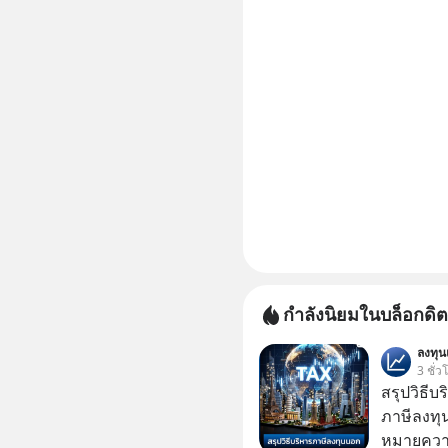
กำลังนิยมในบล็อกดิต
ลงทุ
3 ชั่ว
สรุปวิธี
ภาษีลงทุ
หมายความ