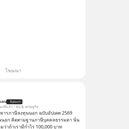
โฆษณา
นแมน
ยืนยันแล้ว
โมงที่แล้ว • หุ้น & เศรษฐกิจ
บริหารภาษีลงทุนนอก ฉบับอัปเดต 2569
นนอก คิดตามฐานภาษีบุคคลธรรมดา นั่น
ว่าถ้าเรามีกำไร 100,000 บาท