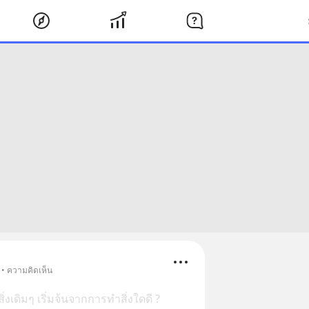
 • ความคิดเห็น
ิ่งเดิมๆ เริ่มจ้นจากการทำสิ่งใดดี ?