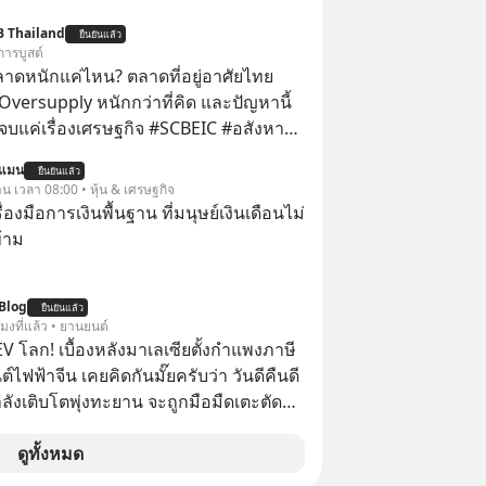
B Thailand
ยืนยันแล้ว
การบูสต์
ลาดหนักแค่ไหน? ตลาดที่อยู่อาศัยไทย
Oversupply หนักกว่าที่คิด และปัญหานี้
เรื่องเศรษฐกิจ #SCBEIC #อสังหา
ตลาด #เศรษฐกิจไทย #EICAround
นแมน
ยืนยันแล้ว
ี่ youtube ประกอบ
าน เวลา 08:00 • หุ้น & เศรษฐกิจ
s/-
ครื่องมือการเงินพื้นฐาน ที่มนุษย์เงินเดือนไม่
Jk?feature=share
้าม
Blog
ยืนยันแล้ว
โมงที่แล้ว • ยานยนต์
V โลก! เบื้องหลังมาเลเซียตั้งกำแพงภาษี
์ไฟฟ้าจีน เคยคิดกันมั๊ยครับว่า วันดีคืนดี
ลังเติบโตพุ่งทะยาน จะถูกมือมืดเตะตัดขา
มแบบไม่ทันตั้งตัว…
ดูทั้งหมด