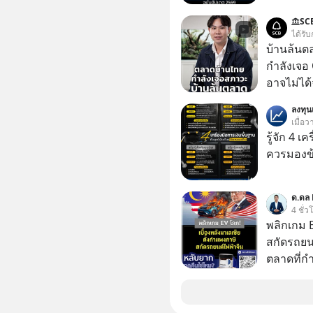
SC
ได้รับ
บ้านล้นต
กำลังเจอ 
อาจไม่ได้จบแค่
#บ้านล้น
ลงทุ
#SCBThailand สามารถดูคลิปท
เมื่อว
ได้ที่ link : https://youtube.com/short
รู้จัก 4 เ
xU9gYcfV
ควรมองข
ด.ดล 
4 ชั่ว
พลิกเกม E
สกัดรถยนต
ตลาดที่กำ
จนหน้าทิ่