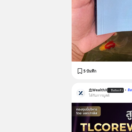
5 บันทึก
WealthX
•
ติ
ยืนยันแล้ว
ได้รับการบูสต์