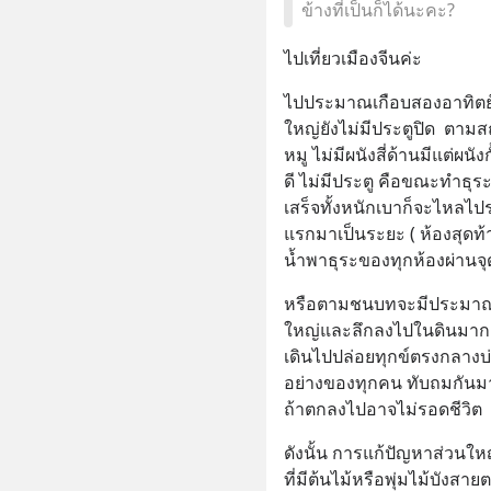
ข้างที่เป็นก็ได้นะคะ?
ไปเที่ยวเมืองจีนค่ะ
ไปประมาณเกือบสองอาทิตย์  
ใหญ่ยังไม่มีประตูปิด  ตามส
หมู ไม่มีผนังสี่ด้านมีแต่ผนั
ดี ไม่มีประตู คือขณะทำธุ
เสร็จทั้งหนักเบาก็จะไหลไ
แรกมาเป็นระยะ ( ห้องสุดท้
น้ำพาธุระของทุกห้องผ่านจุด
หรือตามชนบทจะมีประมาณห
ใหญ่และลึกลงไปในดินมาก ไ
เดินไปปล่อยทุกข์ตรงกลางบ่อ
อย่างของทุกคน ทับถมกันมา
ถ้าตกลงไปอาจไม่รอดชีวิต
ดังนั้น การแก้ปัญหาส่วนให
ที่มีต้นไม้หรือพุ่มไม้บังสาย