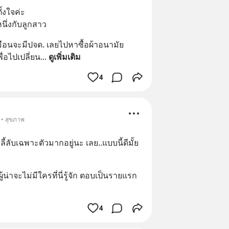
ั้งใจค่ะ
นึ่งกับลูกสาว
หมือนจะมีปจด. เลยไปหาซื้อผ้าอนามัย 
่อไปเปลี่ยน
... 
ดูเพิ่มเติม
4
 • สุขภาพ
้ลับเฉพาะตัวมากอยู่นะ เลย..แบบนี้ดีมั้ย
้น่าจะไม่มีใครที่นี่รู้จัก ตอบเป็นรายแรก
4