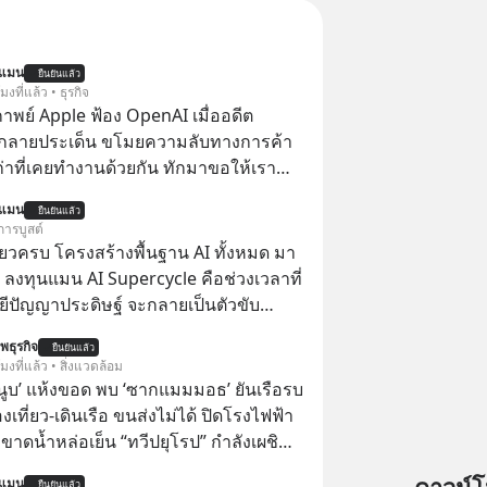
นแมน
ยืนยันแล้ว
โมงที่แล้ว • ธุรกิจ
าพย์ Apple ฟ้อง OpenAI เมื่ออดีต
กลายประเด็น ขโมยความลับทางการค้า
เก่าที่เคยทำงานด้วยกัน ทักมาขอให้เรา
์งานเก่าที่เขาเคยทำไว้ ตอนยังอยู่บริษัท
นแมน
ยืนยันแล้ว
การบูสต์
ียวครบ โครงสร้างพื้นฐาน AI ทั้งหมด มา
 ลงทุนแมน AI Supercycle คือช่วงเวลาที่
ีปัญญาประดิษฐ์ จะกลายเป็นตัวขับ
ลัก ของการเติบโตทางเศรษฐกิจ และวิถี
พธุรกิจ
ยืนยันแล้ว
ู้คนอย่างยาวนานต่อจากนี้
โมงที่แล้ว • สิ่งแวดล้อม
านูบ’ แห้งขอด พบ ‘ซากแมมมอธ’ ยันเรือรบ
เที่ยว-เดินเรือ ขนส่งไม่ได้ ปิดโรงไฟฟ้า
์ ขาดน้ำหล่อเย็น “ทวีปยุโรป” กำลังเผชิญ
นรุนแรงและภัยแล้งที่ยาวนานอย่างไม่เคย
นแมน
ยืนยันแล้ว