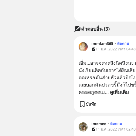
คำตอบอื่น
(
3
)
immlam365
•
ติดตาม
11 ม.ค. 2022 เวลา 04:48
เอิ่ม...อาจจะทะลึ่งนิดนึงน
นั่งเรียนติดกับเราๆได้ยินเสี
ตดเหรอมันส่ายหัวแล้วบิดไปมา 
เลยบอกมันปวดขรี้มึงก็ไปขรี้อ
คลอดกูตดเม
... 
ดูเพิ่มเติม
บันทึก
imemee
•
ติดตาม
11 ม.ค. 2022 เวลา 02:40