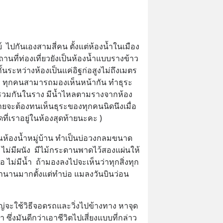
ไปกันเองสามสี่คน ตั้งแต่ห้องน้ำในเมือง
ถานที่ท่องเที่ยวยังเป็นห้องน้ำแบบรางข้าว
งกั้นระหว่างห้องเป็นแค่อิฐก่อสูงไม่ถึงเมตร
ระ ทุกคนสามารถมองเห็นหน้ากัน ทำธุระ
ปรวมกันในราง มีน้ำไหลตามรางจากห้อง
ายจะต้องทนเห็นธุระของทุกคนนิดนึงเมื่อ
ที่เราอยู่ในห้องสุดท้ายนะคะ )
้องน้ำหมู่บ้าน ทำเป็นบ่อวงกลมขนาด
ม่มีผนัง  มีไม้กระดานพาดไว้สองแผ่นให้
 ไม่มีน้ำ  ถ้ามองลงไปจะเห็นว่าทุกสิ่งทุก
นานมากตั้งแต่ทำบ่อ แมลงวันบินว่อน 
ญ่จะใช้วิธีจอดรถและวิ่งไปข้างทาง หาจุด
ตา ซึ่งมันดีกว่าเอาชีวิตไปเสี่ยงแบบที่กล่าว