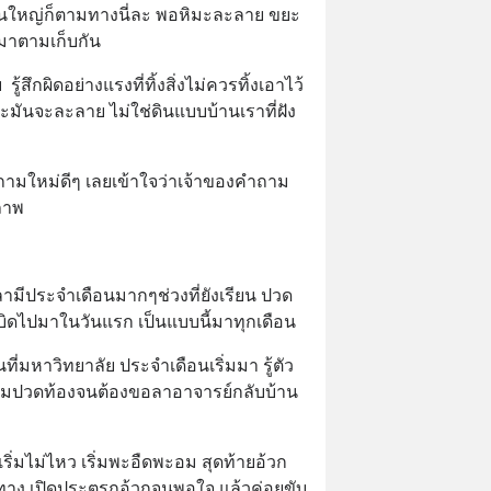
่วนใหญ่ก็ตามทางนี่ละ พอหิมะละลาย ขยะ
มาตามเก็บกัน
ู้สึกผิดอย่างแรงที่ทิ้งสิ่งไม่ควรทิ้งเอาไว้ 
มะมันจะละลาย ไม่ใช่ดินแบบบ้านเราที่ฝัง
ำถามใหม่ดีๆ เลยเข้าใจว่าเจ้าของคำถาม
ภาพ
ลามีประจำเดือนมากๆช่วงที่ยังเรียน ปวด
ิดไปมาในวันแรก เป็นแบบนี้มาทุกเดือน
นที่มหาวิทยาลัย ประจำเดือนเริ่มมา รู้ตัว
ักเริ่มปวดท้องจนต้องขอลาอาจารย์กลับบ้าน
ิ่มไม่ไหว เริ่มพะอืดพะอม สุดท้ายอ้วก
ทาง เปิดประตูรถอ้วกจนพอใจ แล้วค่อยขับ