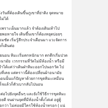
วันที่ต้องเดินขึ้นภูเขาที่ย่าติง จุดหมาย
ไม่ได้
าเพราะเย็นมากแล้ว จำต้องเดินเท้าไป 
อยพอหายใจ เดินขึ้นเขาก็ต้องหยุดบ่อยๆ
มซัด เริ่มรู้สึกประจำเดือนมา แวะจัดการ
จก็เดินต่อ
ยนอน หิมะเริ่มตกหนักมาก ตกดึกเริ่มปวด
าอนามัย  เวรกรรมที่วัดไม่มีห้องน้ำ หรือมี
ด้ จำได้แค่ว่าเดินฝ่าหิมะออกไปนอกวัด ไป
ี่เคย แต่คราวนี้ต้องเปลี่ยนผ้าอนามัย
ิน ตอนนั้นแก้ปัญหาด้วยการขุดหิมะเหมือน
สร็จแล้วก็ตัวเบากลับไปนอน
าต่อไปยังจุดอื่นๆ และยังใช้วิธีการขุดหิมะ
ี จนผ่านจุดที่มีห้องน้ำตั้งโด่เด่ อยู่ตู้
ว่า ไม่ค่อยมีใครใช้ห้องน้ำหรอก ( แน่