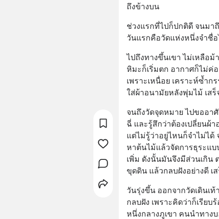
ถึงข้างบน
ช่วงแรกที่ไปก็ปกติดี จนมาถึง
วันแรกคือวัดแห่งหนึ่งจำชื่อ
ไปถึงทางขึ้นเขา ไม่เหลือม้
หิมะก็เริ่มตก อากาศก็ไม่ค่
เพราะเหนื่อย เคราะห์ซ้ำกรร
ใส่ผ้าอนามัยหลังพุ่มไม้ เสร็
จนถึงวัดจุดหมาย ไปขออาศั
ฉี่ และรู้สึกว่าต้องเปลี่ยนผ้
แต่ไม่รู้ว่าอยู่ไหนก็จำไม่ไ
หาต้นไม้แล้วจัดการธุระแบบท
เพิ่ม ดังนั้นมันจึงมีส่วนเก
ขุดดิน แล้วกลบฝังอย่างดี เ
วันรุ่งขึ้น ออกจากวัดเดินเท้
กลบฝัง เพราะคิดว่าก็เรียบร้อยด
หนึ่งกลางภูเขา คนนำทางบอก