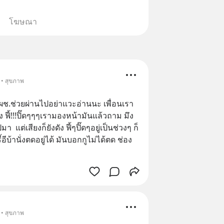
โฆษณา
 • สุขภาพ
ะ ผช.ช่วยผ่านไปอย่าแวะอ่านนะ เพื่อนเรา
ยง ฟี้!!!ปิ๊ดๆๆๆเรามองหน้ามันแล้วถาม มึง
 แต่เสียงก็ยังดัง ฟี้ๆปิ๊ดๆอยู่เป็นช่วงๆ ก็
ีบ้านั่งตดอยู่ได้ มันบอกกูไม่ได้ตด ช่อง
 • สุขภาพ