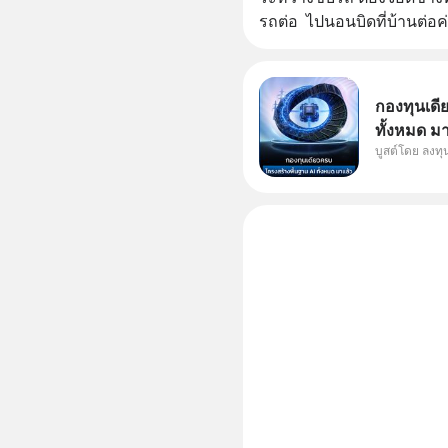
รถต่อ  ไปนอนบิดที่บ้านต่อค่
กองทุนเดี
ทั้งหมด ม
บูสต์โดย ลงท
Supercycl
ประดิษฐ์ 
การเติบโต
อย่างยาวน