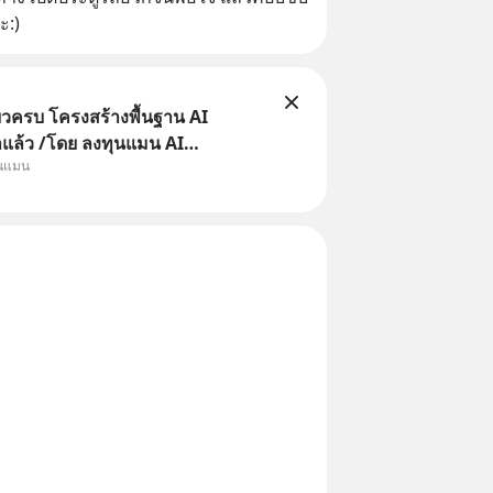
ะ:)
ยวครบ โครงสร้างพื้นฐาน AI
าแล้ว /โดย ลงทุนแมน AI
ุนแมน
e คือช่วงเวลาที่เทคโนโลยีปัญญา
จะกลายเป็นตัวขับเคลื่อนหลัก ของ
ทางเศรษฐกิจ และวิถีชีวิตของผู้คน
านต่