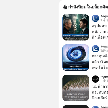
กำลังนิยมในบล็อกดิต
ลงทุ
7 ชั่ว
สรุปมหาก
พนักงาน 
ถ้าเพื่อน
ช่วยหาไฟล
ลงทุ
เดียวกัน
ได้รับ
กองทุนเด
แล้ว /โดย
เทคโนโลย
เคลื่อนห
กรุงเท
ชีวิตของผ
5 ชั่ว
‘แม่น้ำด
กระทบท่อง
นิวเคลียร
กับฤดูร้อ
ลงทุ