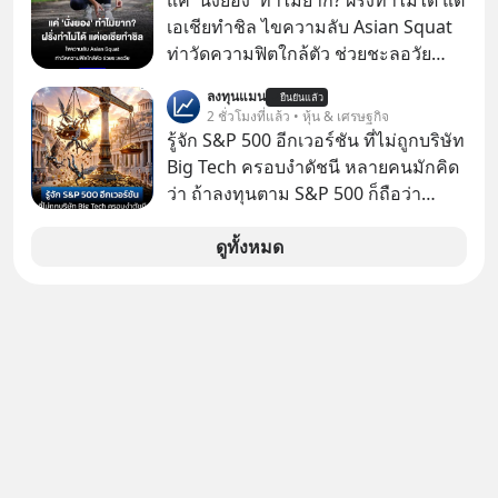
แค่ 'นั่งยอง' ทำไมยาก? ฝรั่งทำไม่ได้ แต่
กันค่ะ #แก้เกมกลโกง #ป้าเก๋าเล่ากล
เอเชียทำชิล ไขความลับ Asian Squat
โกง #LivesSustainably #อยู่อย่าง
ท่าวัดความฟิตใกล้ตัว ช่วยชะลอวัย
ยั่งยืน #CyberSecurity #ป้าเก๋า
หลายคนอาจเคยเห็นคลิปไวรัลของชาว
ลงทุนแมน
#FraudEducation #FinancialLiteracy
ยืนยันแล้ว
ต่างชาติที่พยายามทำ “Asian Squat”
2 ชั่วโมงที่แล้ว • หุ้น & เศรษฐกิจ
#DigitalBankWithHumanTouch
หรือการนั่งยองแบบคนเอเชีย แต่สุดท้าย
รู้จัก S&P 500 อีกเวอร์ชัน ที่ไม่ถูกบริษัท
ก็เสียการทรงตัว ล้มหงายหลัง หรือไม่ก็
Big Tech ครอบงำดัชนี หลายคนมักคิด
ต้องยกส้นเท้าขึ้น เพราะไม่สามารถนั่ง
ว่า ถ้าลงทุนตาม S&P 500 ก็ถือว่า
ค้างในท่านั้นได้
กระจายความเสี่ยงแล้ว เพราะเป็นการ
ลงทุนมากถึง 500 บริษัท
ดูทั้งหมด