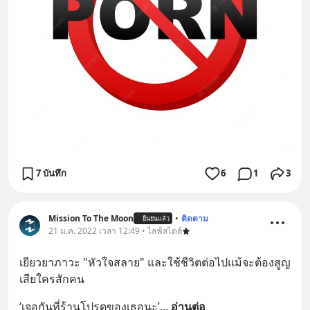
7 บันทึก
6
1
3
Mission To The Moon
•
ติดตาม
ยืนยันแล้ว
21 ม.ค. 2022 เวลา 12:49 • ไลฟ์สไตล์
เยียวยาภาวะ "หัวใจสลาย" และใช้ชีวิตต่อไปแม้จะต้องสูญ
เสียใครสักคน
‘เจอกันที่ร้านโปรดของเธอนะ’
... 
อ่านต่อ