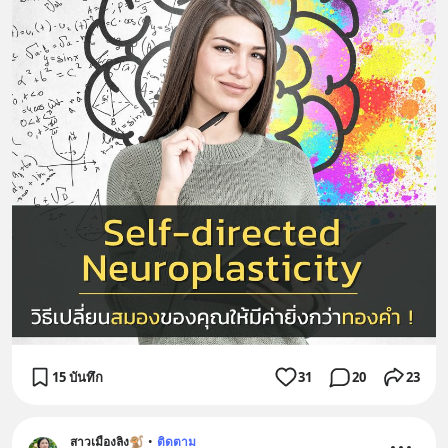
15 บันทึก
31
20
23
สาวเมืองลิง🐒
•
ติดตาม