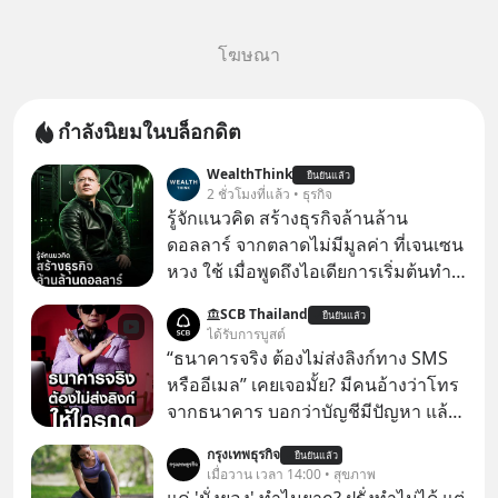
โฆษณา
กำลังนิยมในบล็อกดิต
WealthThink
ยืนยันแล้ว
2 ชั่วโมงที่แล้ว • ธุรกิจ
รู้จักแนวคิด สร้างธุรกิจล้านล้าน
ดอลลาร์ จากตลาดไม่มีมูลค่า ที่เจนเซน
หวง ใช้ เมื่อพูดถึงไอเดียการเริ่มต้นทำ
ธุรกิจ หลายคนก็คงมองว่าควรเริ่มต้น
SCB Thailand
ยืนยันแล้ว
ทำธุรกิจที่อยู่ในตลาดใหญ่ ๆ ที่ต้องมี
ได้รับการบูสต์
ลูกค้า พร้อมขายได้ทันที
“ธนาคารจริง ต้องไม่ส่งลิงก์ทาง SMS
หรืออีเมล” เคยเจอมั้ย? มีคนอ้างว่าโทร
จากธนาคาร บอกว่าบัญชีมีปัญหา แล้ว
ให้กดลิงก์โน่นนี่ หรือสแกนคิวอาร์โค้ด
กรุงเทพธุรกิจ
ยืนยันแล้ว
ทันที มาฟัง “ป้าเก๋าเล่ากลโกง” เพื่อรู้ทัน
เมื่อวาน เวลา 14:00 • สุขภาพ
มุกหลอกลวงในคราบความน่าเชื่อถือ