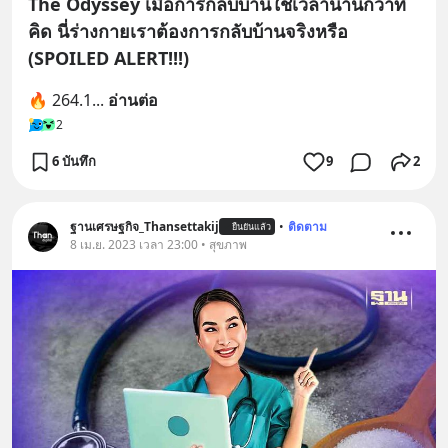
The Odyssey เมื่อการกลับบ้านใช้เวลานานกว่าที่
คิด นี่ร่างกายเราต้องการกลับบ้านจริงหรือ
(SPOILED ALERT!!!)
🔥 264.1
... 
อ่านต่อ
2
6 บันทึก
9
2
ฐานเศรษฐกิจ_Thansettakij
•
ติดตาม
ยืนยันแล้ว
8 เม.ย. 2023 เวลา 23:00 • สุขภาพ