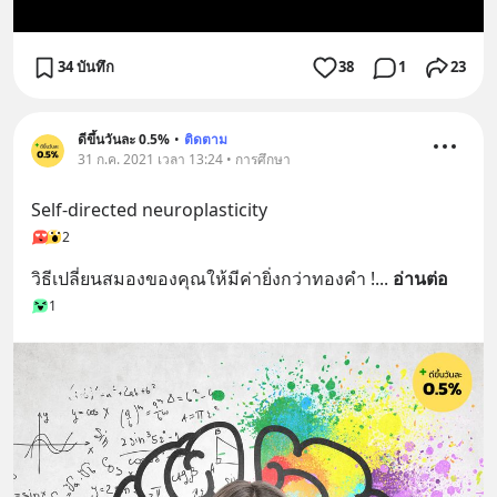
34 บันทึก
38
1
23
ดีขึ้นวันละ 0.5%
•
ติดตาม
31 ก.ค. 2021 เวลา 13:24 • การศึกษา
Self-directed neuroplasticity
2
วิธีเปลี่ยนสมองของคุณให้มีค่ายิ่งกว่าทองคำ !
... 
อ่านต่อ
1