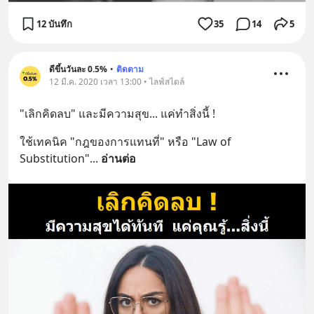
12 บันทึก
35
14
5
ดีขึ้นวันละ 0.5%
•
ติดตาม
12 มี.ค. 2020 เวลา 13:00 • ไลฟ์สไตล์
"เลิกคิดลบ" และมีความสุข... แค่ทำสิ่งนี้ !
ใช้เทคนิค "กฎของการแทนที่" หรือ "Law of 
Substitution"
... 
อ่านต่อ