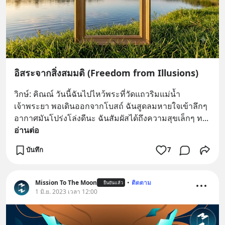
อิสระจากสิ่งสมมติ (Freedom from Illusions)
วิกษ์: คิณณ์ วันนี้ฉันไปไหว้พระที่วัดแถวริมแม่น้ำ
เจ้าพระยา พอเดินออกจากโบสถ์ ฉันสูดลมหายใจเข้าลึกๆ 
อากาศมันโปร่งโล่งดีนะ ฉันสัมผัสได้ถึงความสุขเล็กๆ ท
... 
อ่านต่อ
บันทึก
7
Mission To The Moon
•
ติดตาม
ยืนยันแล้ว
1 มิ.ย. 2023 เวลา 12:00