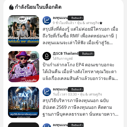
กำลังนิยมในบล็อกดิต
ลงทุนแมน
ยืนยันแล้ว
9 ชั่วโมงที่แล้ว • หุ้น & เศรษฐกิจ
สรุปสิ่งที่ต้องรู้ แต่ไม่ค่อยมีใครบอก เมื่อ
ถึงวัยที่เริ่มซื้อ RMF เพื่อลดหย่อนภาษี |
ลงทุนแมนจะเล่าให้ฟัง เมื่อเข้าสู่วัย
ทำงานและเริ่มมีรายได้ถึงเกณฑ์เสีย
SCB Thailand
ยืนยันแล้ว
ภาษี หลายคนมักได้รับคำแนะนำให้
ได้รับการบูสต์
ลงทุนใน RMF เพราะนอกจากจะช่วยลด
ป้าเก๋าเล่ากลโกง EP4 ตอนเขาบอกจะ
หย่อนภาษีได้แล้ว ยังเป็นโอกาสในการ
ได้เงินคืน เมื่อห้างดังโทรหาคุณวิยะดา
สร้างความมั่งคั่งระยะยาว แต่น้อยคน
แจ้งเรื่องเคลมสินค้าแล้วบอกว่าจะคืน
นักที่จะลงลึกว่า ถ้าลงทุนใน RMF ควรรู้
เงิน คุณวิยะดาจะได้เงินจริง หรือเป็น
ลงทุนแมน
อะไรบ้าง ควรดู ตรงไหน ทำอย่างไร ถึง
ยืนยันแล้ว
เรื่องจ้อจี้ หาคำตอบได้ที่ “ป้าเก๋าเล่ากล
วันนี้ เวลา 03:30 • หุ้น & เศรษฐกิจ
จะดีกับเรา แล้วเราควรรู้ข้อมูลอะไร
โกง” EP4 ตอน “เขาบอกว่าจะได้เงิน
สรุปวิธีบริหารภาษีลงทุนนอก ฉบับ
เกี่ยวกับ RMF บ้าง เพื่อให้นำไปใช้ต่อได้
คืน” #ป้าเก๋าเล่ากลโกง #แก้เกมกลโกง
อัปเดต 2569 ภาษีลงทุนนอก คิดตาม
จริง ๆ ลงทุนแมนจะเล่าให้ฟัง
#อยู่อย่างยั่งยืน #Cybersecurity #เตือน
ฐานภาษีบุคคลธรรมดา นั่นหมายความ
ภัยออนไลน์
ว่าถ้าเรามีกำไร 100,000 บาท
ลงทุนแมน
ยืนยันแล้ว