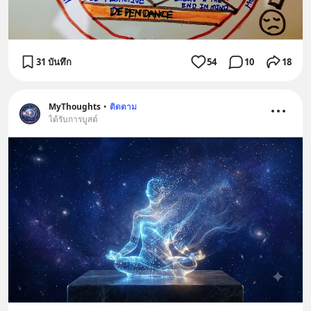
31 บันทึก
54
10
18
MyThoughts
•
ติดตาม
ได้รับการบูสต์