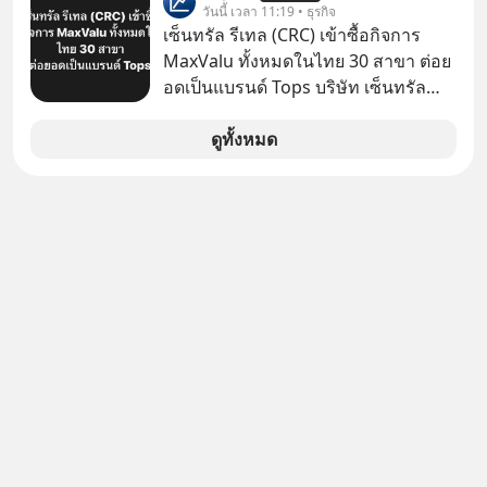
วันนี้ เวลา 11:19 • ธุรกิจ
เซ็นทรัล รีเทล (CRC) เข้าซื้อกิจการ
MaxValu ทั้งหมดในไทย 30 สาขา ต่อย
อดเป็นแบรนด์ Tops บริษัท เซ็นทรัล
รีเทล คอร์ปอเรชั่น จำกัด (มหาชน) หรือ
CRC แจ้งตลาดหลักทรัพย์ฯ ว่า บริษัท
ดูทั้งหมด
เซ็นทรัล ฟู้ด รีเทล จำกัด (CFR) ซึ่งเป็น
บริษัทย่อยที่ CRC ถือหุ้นทั้งทางตรงและ
ทางอ้อม 100%