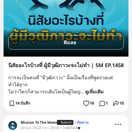
ฟังเลย
นิสัยอะไรบ้างที่ ผู้มีวุฒิภาวะจะไม่ทำ | 5M EP.1458
การจะเป็นคนที่ “มีวุฒิภาวะ” นั้นเป็นเรื่องที่พูดง่ายแต่
ทำได้ยาก
ไม่ว่าใครก็สามารถเติบโตเป็นผู้ใหญ่
... 
ดูเพิ่มเติม
14 บันทึก
16
1
10
Mission To The Moon
•
ติดตาม
ยืนยันแล้ว
20 ธ.ค. 2022 เวลา 20:00 • ไลฟ์สไตล์