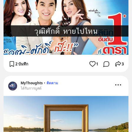
2 บันทึก
1
3
MyThoughts
•
ติดตาม
ได้รับการบูสต์