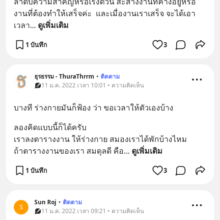
ลำดับความสำคัญหรือเร่งด่วน สะสางงานที่ค้างอยู่หรือ
งานที่ต้องทำให้เสร็จค่ะ  และเมื่องานเราเสร็จ จะได้เอา
เวลา
... 
ดูเพิ่มเติม
1 บันทึก
3
ธุรธรรม - ThuraThrrm
•
ติดตาม
11 ม.ค. 2022 เวลา 10:01 • ความคิดเห็น
บางที ร่างกายมันก็ฟ้อง ว่า ขอเวลาให้ตัวเองบ้าง
ลองคิดแบบนี้ก็ได้ครับ
เราลงตารางงาน ให้ร่างกาย สมองเราได้พักบ้างไหม
ถ้าตารางงานของเรา สมดุลดี คือ
... 
ดูเพิ่มเติม
1 บันทึก
3
Sun Roj
•
ติดตาม
S
11 ม.ค. 2022 เวลา 09:21 • ความคิดเห็น