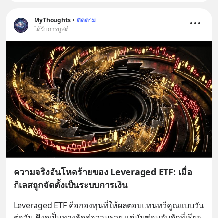
MyThoughts
•
ติดตาม
ได้รับการบูสต์
ความจริงอันโหดร้ายของ Leveraged ETF: เมื่อ
กิเลสถูกจัดตั้งเป็นระบบการเงิน
Leveraged ETF คือกองทุนที่ให้ผลตอบแทนทวีคูณแบบวัน
ต่อวัน ฟังดูเป็นทางลัดสู่ความรวย แต่มันซ่อนกับดักที่เรียก