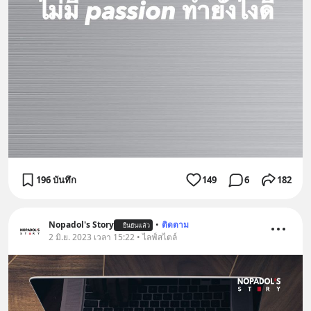
196 บันทึก
149
6
182
Nopadol's Story
•
ติดตาม
ยืนยันแล้ว
2 มิ.ย. 2023 เวลา 15:22 • ไลฟ์สไตล์