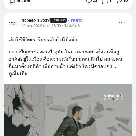
16 บันทึก
25
1
10
Nopadol's Story
•
ติดตาม
ยืนยันแล้ว
10 พ.ย. 2022 เวลา 03:59 • ไลฟ์สไตล์
เลิกใช้ชีวิตเร่งรีบจนเกินไปได้แล้ว
ผมว่าปัญหาของคนปัจจุบัน โดยเฉพาะอย่างยิ่งคนที่อยู่
อาศัยอยู่ในเมือง คือความเร่งรีบมากจนเกินไป หลายคน
ตื่นมาตั้งแต่ตีห้า เพื่ออาบน้ำ แต่งตัว ใครมีครอบครั
... 
ดูเพิ่มเติม