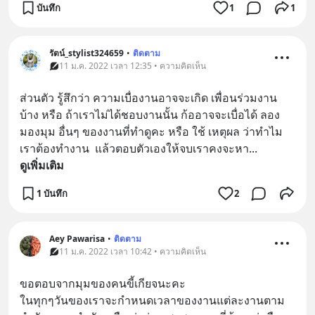
บันทึก
1
1
รัตน์_stylist324659
•
ติดตาม
11 ม.ค. 2022 เวลา 12:35 • ความคิดเห็น
ส่วนตัว รู้สึกว่า ความเบื่องานอาจจะเกิด เพื่อนร่วมงาน 
บ้าง หรือ ถ้าเราไม่ได้ชอบงานนั้น ก้ออาจจะเบื่อได้ ลอง
มองมุม อื่นๆ ของงานที่ทำดูคะ หรือ ใช้ เหตุผล ว่าทำไม
เราต้องทำงาน  แล้วตอบตัวเองให้จบเราคงจะหา
... 
ดูเพิ่มเติม
1 บันทึก
2
Aey Pawarisa
•
ติดตาม
11 ม.ค. 2022 เวลา 10:42 • ความคิดเห็น
ขอตอบจากมุมของคนขี้เกียจนะคะ
ในทุกๆวันของเราจะกำหนดเวลาของงานแต่ละงานตาม