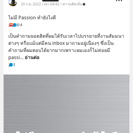
20 ก.ย. 2022 เวลา 04:42 • ความคิดเห็น
ไม่มี Passion ทำยังไงดี
4
เป็นคำถามยอดฮิตที่ผมได้รับเวลาไปบรรยายที่งานสัมมนา
ต่างๆ หรือแม้แต่มีคน inbox มาถามอยู่เนืองๆ ซึ่งเป็น
คำถามที่ผมตอบได้ยากมากเพราะผมเองก็ไม่ค่อยมี 
passi
... 
อ่านต่อ
3