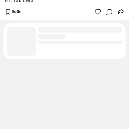
ทำงานมากขึ้น
บันทึก