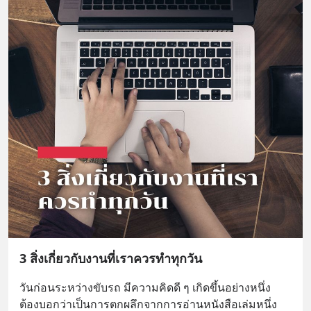
3 สิ่งเกี่ยวกับงานที่เราควรทำทุกวัน
วันก่อนระหว่างขับรถ มีความคิดดี ๆ เกิดขึ้นอย่างหนึ่ง 
ต้องบอกว่าเป็นการตกผลึกจากการอ่านหนังสือเล่มหนึ่ง 