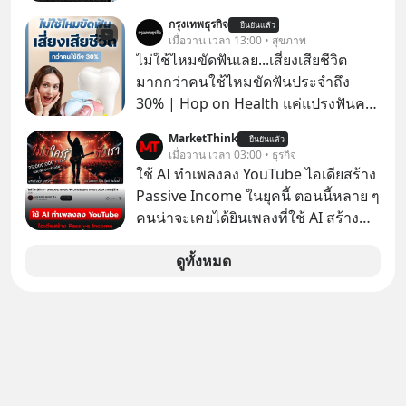
เชน AI จีน พิเศษ ช่วง 3 - 19 ส.ค. 69 มี
กรุงเทพธุรกิจ
ยืนยันแล้ว
โปรโมชัน ลด 50% ค่าธรรมเนียมซื้อ |
เมื่อวาน เวลา 13:00 • สุขภาพ
ยอด 2 ล้านบาทขึ้นไป ฟรีค่าธรรมเนียม
ไม่ใช้ไหมขัดฟันเลย...เสี่ยงเสียชีวิต
ซื้อ
มากกว่าคนใช้ไหมขัดฟันประจำถึง
30% | Hop on Health แค่แปรงฟันคง
ไม่พอ..จากการวิจัยตามเก็บข้อมูลผู้สูง
MarketThink
ยืนยันแล้ว
อายุ 5,000 คน มีข้อมูลที่น่าสนใจเกี่ยว
เมื่อวาน เวลา 03:00 • ธุรกิจ
กับโรคต่างๆที่เกิดจากการไม่ใช้ไหมขัด
ใช้ AI ทำเพลงลง YouTube ไอเดียสร้าง
ฟันเป็นประจำ เสี่ยงเกิดโรคนำไปสู่การ
Passive Income ในยุคนี้ ตอนนี้หลาย ๆ
เสียชีวิต...อะไรคือสาเหตุติดตามได้ใน
คนน่าจะเคยได้ยินเพลงที่ใช้ AI สร้าง
Hop On Health
ผ่านหูกันมาบ้าง เช่น เพลง “ไม่มีใคร
รู้ตัวเรา” จากช่องชื่อว่า UNHEARD
ดูทั้งหมด
MUSIC ที่ตอนนี้มียอดรับชมกว่า 26
ล้านครั้งแล้ว