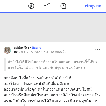
เข้าสู่ระบบ
มะลิร้อยเรียง
•
ติดตาม
12 ม.ค. 2022 เวลา 16:31 • ความคิดเห็น
ทำยังไงให้มีไฟในการทำงานไปตลอดคะ บางวันก็ขี้เกียจ
บางวันก็มีไฟ อยากได้แนวคิดดีๆจากคนขยันค่ะ ?
ลองฟังอะไรที่สร้างแรงบันดาลใจให้เราได้
ลองใช้เวลาว่างอ่านหนังสือที่เพิ่มพลังบวก
ลองหาสิ่งที่ดีหรือคุณค่าในตัวงานที่ทำว่าเกิดประโยชน์
อย่างไรหรือมีผลต่อเป้าหมายของเรายังไงบ้าง น่าจะช่วยเป็น
แรงผลักดันในการทำงานได้ดี และอาจจะมีความสุขในการ