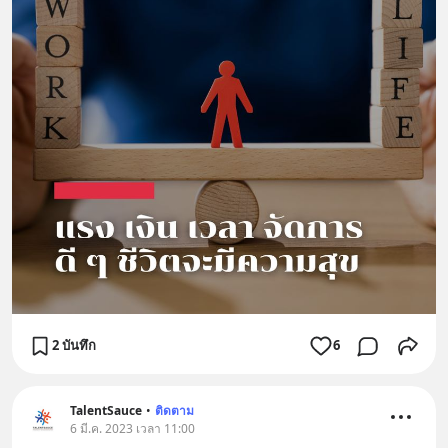
2 บันทึก
6
TalentSauce
•
ติดตาม
6 มี.ค. 2023 เวลา 11:00