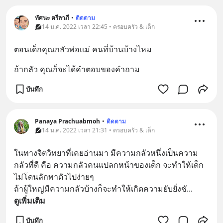
ทัศนะ ตรีลาภี
•
ติดตาม
14 ม.ค. 2022 เวลา 22:45 • ครอบครัว & เด็ก
ตอนเด็กคุณกลัวพ่อเเม่ คนที่บ้านบ้างไหม
ถ้ากลัว คุณก็จะได้คำตอบของคำถาม
บันทึก
Panaya Prachuabmoh
•
ติดตาม
14 ม.ค. 2022 เวลา 21:31 • ครอบครัว & เด็ก
ในทางจิตวิทยาที่เคยอ่านมา มีความกลัวหนึ่งเป็นความ
กลัวที่ดี คือ ความกลัวคนแปลกหน้าของเด็ก จะทำให้เด็ก
ไม่โดนลักพาตัวไปง่ายๆ 
ถ้าผู้ใหญ่มีความกลัวบ้างก็จะทำให้เกิดความยับยั่งชั
... 
ดูเพิ่มเติม
บันทึก