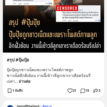
สรุป #ปุ้มปุ้ย
ปุ้มปุ้ยถูกชาวเน็ตแซะเพราะโพสต์ภาพลูก
ชาวเน็ตอีกฝั่งย้อน งานนี้เข้าวลีลูกเขาเราเดือดร้อนรึ
เปล่า
... 
อ่านต่อ
1 บันทึก
21
15
3
Iamjeffthailand
•
ติดตาม