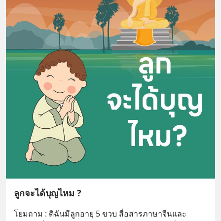
ลูกจะได้บุญไหม ?
โยมถาม : ดิฉันมีลูกอายุ 5 ขวบ สื่อสารภาษาจีนและ