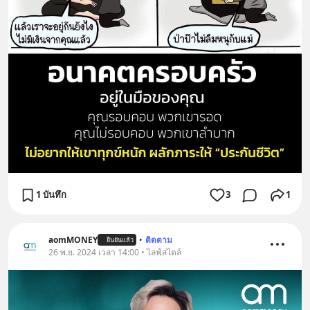
1 บันทึก
3
1
aomMONEY
•
ติดตาม
ยืนยันแล้ว
26 พ.ย. 2024 เวลา 14:00 • ไลฟ์สไตล์