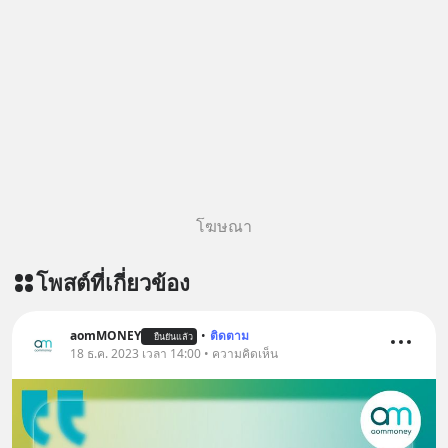
original article appeared here
https://www.tharadhol.com/geek-
story-ep829-markov-chain-story/
ติดตามสาระดี ๆ อัพเดททุกวันผ่าน Line
OA ด.ดล Blog คลิกเลย -->
https://lin.ee/aMEkyNA
========================= 📣
สนับสนุนโดย 📣
=========================
โฆษณา
เครียด หลับยาก ผมอยากแนะนำ
ผลิตภัณฑ์เสริมอาหาร Diip CBD ช่วย
โพสต์ที่เกี่ยวข้อง
บรรเทาความเครียด ลดความวิตกกังวล
เพิ่มการผ่อนคลาย ซึ่งช่วยให้การนอน
หลับมีประสิทธิภาพมากยิ่งขึ้น 📍 สนใจ
aomMONEY
•
ติดตาม
ยืนยันแล้ว
สั่งซื้อสินค้า Diip CBD 💬 LINE :
18 ธ.ค. 2023 เวลา 14:00 • ความคิดเห็น
@diipgeek 🔗 หรือกดลิงก์
https://lin.ee/U91Fzyz