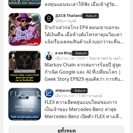
ลงทุนแมนจะเล่าให้ฟัง เมื่อเข้าสู่วัย
ทำงานและเริ่มมีรายได้ถึงเกณฑ์เสีย
SCB Thailand
ยืนยันแล้ว
ภาษี หลายคนมักได้รับคำแนะนำให้
ได้รับการบูสต์
ลงทุนใน RMF เพราะนอกจากจะช่วยลด
ป้าเก๋าเล่ากลโกง EP4 ตอนเขาบอกจะ
หย่อนภาษีได้แล้ว ยังเป็นโอกาสในการ
ได้เงินคืน เมื่อห้างดังโทรหาคุณวิยะดา
สร้างความมั่งคั่งระยะยาว แต่น้อยคน
แจ้งเรื่องเคลมสินค้าแล้วบอกว่าจะคืน
นักที่จะลงลึกว่า ถ้าลงทุนใน RMF ควรรู้
เงิน คุณวิยะดาจะได้เงินจริง หรือเป็น
ด.ดล Blog
อะไรบ้าง ควรดู ตรงไหน ทำอย่างไร ถึง
ยืนยันแล้ว
เรื่องจ้อจี้ หาคำตอบได้ที่ “ป้าเก๋าเล่ากล
เมื่อวาน เวลา 13:01 • วิทยาศาสตร์ & เทคโนโลยี
จะดีกับเรา แล้วเราควรรู้ข้อมูลอะไร
โกง” EP4 ตอน “เขาบอกว่าจะได้เงิน
Markov Chain จากสมการร้อยปี สู่จุด
เกี่ยวกับ RMF บ้าง เพื่อให้นำไปใช้ต่อได้
คืน” #ป้าเก๋าเล่ากลโกง #แก้เกมกลโกง
กำเนิด Google และ AI ที่เปลี่ยนโลก |
จริง ๆ ลงทุนแมนจะเล่าให้ฟัง
#อยู่อย่างยั่งยืน #Cybersecurity #เตือน
Geek Story EP829 คุณคิดว่า การสับ
ภัยออนไลน์
ไพ่ในคาสิโน ปริมาณยูเรเนียมในระเบิด
ลงทุนแมน
ยืนยันแล้ว
นิวเคลียร์ อัลกอริทึมของ Google ที่ใช้
เมื่อวาน เวลา 11:00 • ยานยนต์
โค่นล้มแชมป์เก่าอย่าง Yahoo และ
FLEX ความยืดหยุ่นแบบใหม่ของการ
ความฉลาดของ AI ในปัจจุบัน มีอะไรที่
เป็นเจ้าของ Mercedes-Benz ล่าสุด
เหมือนกัน? เชื่อหรือไม่ว่า สิ่งเปลี่ยนโลก
Mercedes-Benz เปิดตัว FLEX ทางเลือก
ทั้งหมดนี้ ล้วนมีจุดเริ่มต้นมาจาก “การ
เป็นเจ้าของรถที่ยืดหยุ่น บนแนวคิด
ทะเลาะกัน” ของนักคณิตศาสตร์ชาว
“Flex to Fit You ยืดได้ตามสไตล์คุณ
ดูทั้งหมด