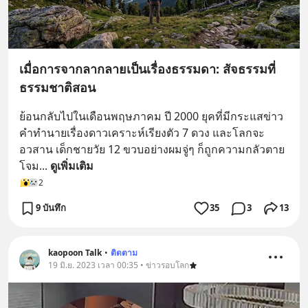
เมื่อการจากลากลายเป็นเรื่องธรรมดา: สัจธรรมที่
ธรรมชาติสอน
ย้อนกลับไปในเดือนพฤษภาคม ปี 2000 ยุคที่มีกระแสข่าว
คำทำนายเรื่องดาวเคราะห์เรียงตัว 7 ดวง และโลกจะ
อวสาน เด็กชายวัย 12 ขวบอย่างผมจู่ๆ ก็ถูกความกลัวตาย
โจม
... 
ดูเพิ่มเติม
2
9 บันทึก
35
3
13
kaopoon Talk
•
ติดตาม
19 มิ.ย. 2023 เวลา 00:35 • ข่าวรอบโลก