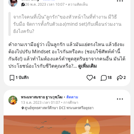
26 พ.ค. 2023 เวลา 10:07 • ความคิดเห็น
จากใจคนที่เป็น”ลูกรัก”ของหัวหน้าในที่ทำงาน มีวิธี
รับมือ จัดการทั้งกับตัวเอง(mind set)กับเพื่อนร่วมงาน
ยังไงครับ?
คำถามเรามีอยู่ว่า เป็นลูกรัก แล้วมันแย่ตรงไหน แล้วยังจะ
ต้องไปปรับ Mindset อะไรกันหรือคะ (ชอบใช้ศัพท์คำนี้
กันจัง!) แล้วทำไมต้องแคร์คำพูดสุดริษยาจากคนอื่น มันได้
ประโยชน์อะไรกับชีวิตคุณหรือ?
... 
ดูเพิ่มเติม
1 บันทึก
4
18
2
พระมหาสมชาย ฐานวุฑฺโฒ
•
ติดตาม
13 ธ.ค. 2023 เวลา 01:07 • การศึกษา
ศูนย์พุทธศาสตร์ศึกษา DCI พระนครศรีอยุธยา