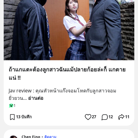
ถ้าแกแตะต้องลูกสาวฉันแม้ปลายก้อยล่ะก็ แกตาย
แน่ !!
Jav review : คุณหัวหน้าแก๊งจอมโหดกับลูกสาวจอม
ยั่วยวน
... 
อ่านต่อ
1
13 บันทึก
27
12
11
Chen Eing
•
ติดตาม