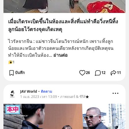
เมื่อเกิดระเบิดขึ้นในห้องและสิ่งที่แม่ทำคือวิ่งหนีทิ้ง
ลูกน้อยไว้ตรงจุดเกิดเหตุ
ไวรัลจากจีน : แม่ชาวจีนโดนวิจารณ์หนัก เพราะทิ้งลูก
น้อยและหนีเอาตัวรอดคนเดียวหลังจากเกิดอุบัติเหตุจน
ทำให้มีระเบิดในห้อง
... 
อ่านต่อ
1
บันทึก
26
12
11
JAV World
•
ติดตาม
1 เม.ย. 2023 เวลา 13:09 • ภาพยนตร์ & ซีรีส์