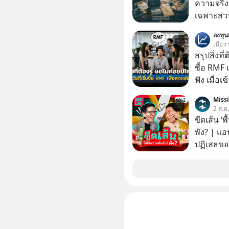
ความจริง | ข้อมูลไม่ได้โกหก แต่คนเราเลือกม
เฉพาะส่วน
ลงทุ
เมื่อว
สรุปสิ่งที่
ซื้อ RMF 
ฟัง เมื่อเ
ภาษี หลายคนมักได้รับคำแนะนำให้ลงทุนใน RMF
Miss
เพราะนอก
2 ส.ค
โอกาสในการ
ขีดเส้น ‘พ
นักที่จะลงลึก
พัง? | แอ
ควรดู ตรง
ปฏิเสธของ
ควรรู้ข้อ
ตั้งกำแพง
ไม่เคยปฏิ
‘สร้างขอบเ
รอยร้าวในคว
แอปเท๋ Di
รวิศ หาญอ