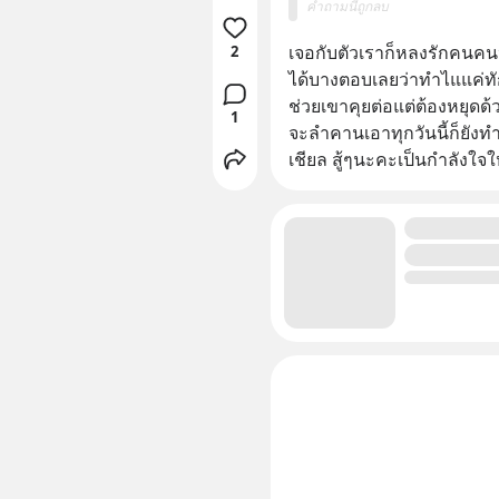
คำถามนี้ถูกลบ
เจอกับตัวเราก็หลงรักคนค
2
ได้บางตอบเลยว่าทำไแแค่ท
ช่วยเขาคุยต่อแต่ต้องหยุดด
1
จะลำคานเอาทุกวันนี้ก็ยั
เชียล สู้ๆนะคะเป็นกำลังใจใ