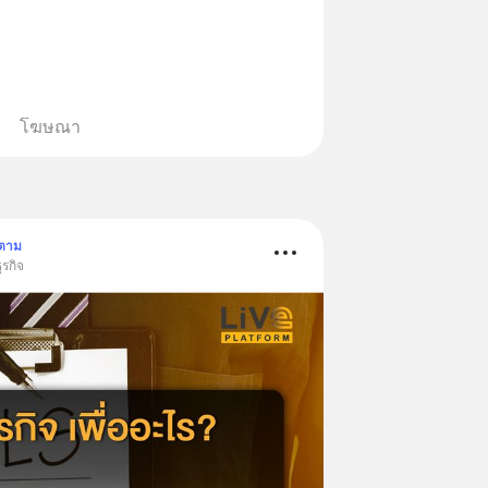
โฆษณา
ดตาม
ุรกิจ