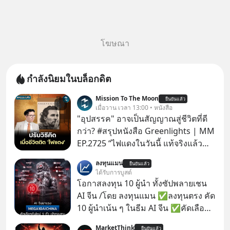
โฆษณา
กำลังนิยมในบล็อกดิต
Mission To The Moon
ยืนยันแล้ว
เมื่อวาน เวลา 13:00 • หนังสือ
"อุปสรรค" อาจเป็นสัญญาณสู่ชีวิตที่ดี
กว่า? #สรุปหนังสือ Greenlights | MM
EP.2725 “ไฟแดงในวันนี้ แท้จริงแล้ว
อาจเป็นสัญญาณไฟเขียวที่ยังไม่ถึงเวลา
ลงทุนแมน
ยืนยันแล้ว
เปลี่ยนสี” McConaughey ดาราดาวรุ่ง
ได้รับการบูสต์
ในยุคหนึ่ง เคยปฏิเสธเงินค่าตัวหนังรอม
โอกาสลงทุน 10 ผู้นำ ทั้งซัปพลายเชน
คอมที่สูงถึง 14.5 ล้านดอลลาร์ (หรือ
AI จีน /โดย ลงทุนแมน ✅ลงทุนตรง คัด
ราว 500 ล้านบาท) เพียงเพราะเขาไม่
10 ผู้นำเน้น ๆ ในธีม AI จีน ✅คัดเลือก
อยากขังตัวเองไว้ในกล่องเดิมๆ ผลที่
หุ้นใหม่ 9 ตัว เข้ากองทุน ✅ร่วมเป็น
MarketThink
ตามมาคือ โทรศัพท์ของเขากลายเป็น
ยืนยันแล้ว