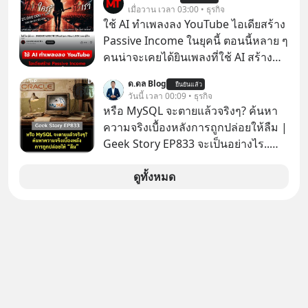
เจ้าของผู้นำ AI จีน ตั้งแต่โรงงานผลิตชิป
เมื่อวาน เวลา 03:00 • ธุรกิจ
ความเงียบสนิทนานถึง 14 เดือนเต็ม แต่
หน่วยความจำ โมเดล AI ยันหุ่นยนต์
ใช้ AI ทำเพลงลง YouTube ไอเดียสร้าง
ความเงียบและ "ไฟแดง" ในวันนั้นกลับ
✅ได้การรับยกเว้นภาษี Capital Gain
Passive Income ในยุคนี้ ตอนนี้หลาย ๆ
กลายเป็นการถอยหลังเพื่อตั้งหลัก จนส่ง
ตามกฎหมายภาษีของประเทศไทย
คนน่าจะเคยได้ยินเพลงที่ใช้ AI สร้าง
ให้เขาก้าวขึ้นไปยืนถือรางวัลออสการ์
ผ่านหูกันมาบ้าง เช่น เพลง “ไม่มีใคร
ในบทบาทที่เปลี่ยนชีวิตเขาไปตลอดกาล
ด.ดล Blog
ยืนยันแล้ว
รู้ตัวเรา” จากช่องชื่อว่า UNHEARD
วันนี้ เวลา 00:09 • ธุรกิจ
ใน MM EP. นี้ เราจะมาร่วมถอดรหัส
MUSIC ที่ตอนนี้มียอดรับชมกว่า 26
หรือ MySQL จะตายแล้วจริงๆ? ค้นหา
และปรับวิธีคิดกันว่า Greenlight (ไฟ
ล้านครั้งแล้ว
ความจริงเบื้องหลังการถูกปล่อยให้ลืม |
เขียว) จะสร้างมันขึ้นมาล่วงหน้าด้วย
Geek Story EP833 จะเป็นอย่างไร..
วินัยและความพร้อมได้อย่างไร?
เมื่อซอฟต์แวร์ฟรีที่หล่อเลี้ยงเว็บไซต์
Yellowlight (ไฟเหลือง) จะรับมือกับ
กว่าครึ่งโลก ถูกมหาเศรษฐีคู่แข่งทุ่มเงิน
ดูทั้งหมด
สัญญาณเตือน และชะลอตัวอย่างมีสติ
ซื้อกิจการไป? นี่คือเรื่องจริงของ
อย่างไร? Redlight (ไฟแดง) จะเปลี่ยน
MySQL ฐานข้อมูลระดับตำนานที่
อุปสรรคและความผิดพลาดให้กลายเป็น
โปรแกรมเมอร์คนหนึ่งใช้เวลา 27 ปี
บทเรียนที่ส่งเราไปได้ไกลกว่าเดิมได้
ปลุกปั้นและตั้งชื่อตามลูกสาวของตัวเอง
อย่างไร? หากคุณกำลังรู้สึกว่าชีวิตเจอ
เมื่อรู้ว่าผลงานชิ้นเอกกำลังจะตกไปอยู่
แต่ทางตัน ลองเปิดใจฟัง EP. นี้ แล้วคุณ
ในมือของอาณาจักรที่จ้องจะทำลายมัน
จะพบว่า อุปสรรคตรงหน้าอาจเป็นเพียง
เขาถึงขั้นต้องเขียนจดหมายเปิดผนึก
ทางเลี้ยวที่พาคุณไปเจอชีวิตที่ดีกว่าเดิม