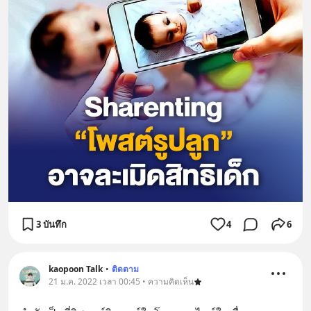
3 บันทึก
4
6
kaopoon Talk
•
ติดตาม
21 ม.ค. 2022 เวลา 00:45 • ความคิดเห็น