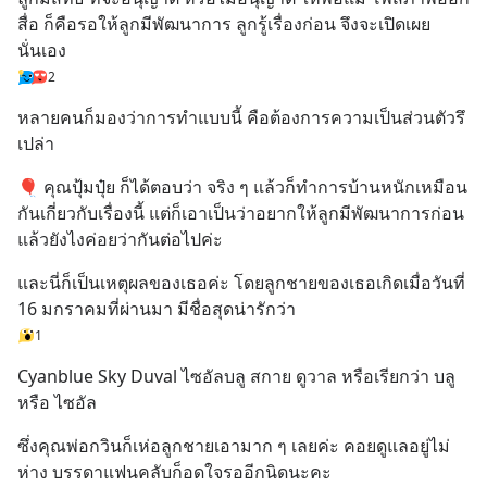
สื่อ ก็คือรอให้ลูกมีพัฒนาการ ลูกรู้เรื่องก่อน จึงจะเปิดเผย
นั่นเอง
2
หลายคนก็มองว่าการทำแบบนี้ คือต้องการความเป็นส่วนตัวรึ
เปล่า
🎈 คุณปุ้มปุ๋ย ก็ได้ตอบว่า จริง ๆ แล้วก็ทำการบ้านหนักเหมือน
กันเกี่ยวกับเรื่องนี้ แต่ก็เอาเป็นว่าอยากให้ลูกมีพัฒนาการก่อน 
แล้วยังไงค่อยว่ากันต่อไปค่ะ
และนี่ก็เป็นเหตุผลของเธอค่ะ โดยลูกชายของเธอเกิดเมื่อวันที่ 
16 มกราคมที่ผ่านมา มีชื่อสุดน่ารักว่า
1
Cyanblue Sky Duval ไซอัลบลู สกาย ดูวาล หรือเรียกว่า บลู 
หรือ ไซอัล
ซึ่งคุณพ่อกวินก็เห่อลูกชายเอามาก ๆ เลยค่ะ คอยดูแลอยู่ไม่
ห่าง บรรดาแฟนคลับก็อดใจรออีกนิดนะคะ