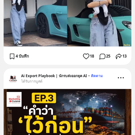
4 บันทึก
18
25
13
Ai Export Playbook | นักรบส่งออกยุค AI
•
ติดตาม
ได้รับการบูสต์