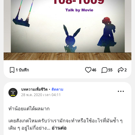
1 บันทึก
46
55
2
บทความเพื่อชีวิต
•
ติดตาม
28 พ.ค. 2020 เวลา 04:11
ทำน้อยแต่ได้ผลมาก
เคยสังเกตไหมครับว่าเรามักจะทำหรือใช้อะไรที่มันซ้ำ ๆ 
เดิม ๆ อยู่ไม่กี่อย่าง
... 
อ่านต่อ