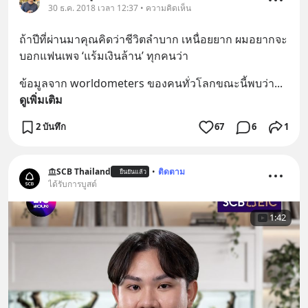
30 ธ.ค. 2018 เวลา 12:37 • ความคิดเห็น
ถ้าปีที่ผ่านมาคุณคิดว่าชีวิตลำบาก เหนื่อยยาก ผมอยากจะ
บอกแฟนเพจ ‘แร้มเงินล้าน’ ทุกคนว่า
ข้อมูลจาก worldometers ของคนทั่วโลกขณะนี้พบว่า
... 
ดูเพิ่มเติม
2 บันทึก
67
6
1
SCB Thailand
•
ติดตาม
ยืนยันแล้ว
ได้รับการบูสต์
1:42