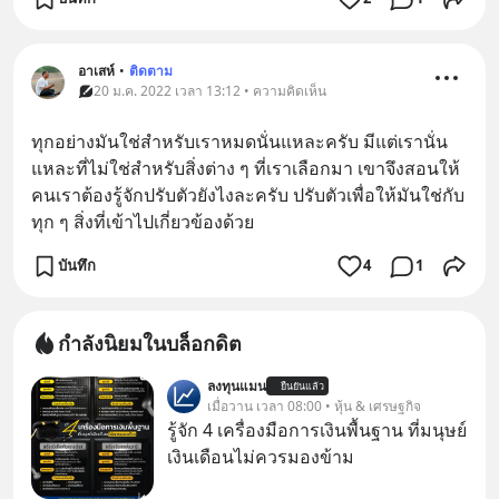
อาเสห์
•
ติดตาม
20 ม.ค. 2022 เวลา 13:12 • ความคิดเห็น
ทุกอย่างมันใช่สำหรับเราหมดนั่นแหละครับ มีแต่เรานั่น
แหละที่ไม่ใช่สำหรับสิ่งต่าง ๆ ที่เราเลือกมา เขาจึงสอนให้
คนเราต้องรู้จักปรับตัวยังไงละครับ ปรับตัวเพื่อให้มันใช่กับ
ทุก ๆ สิ่งที่เข้าไปเกี่ยวข้องด้วย
บันทึก
4
1
กำลังนิยมในบล็อกดิต
ลงทุนแมน
ยืนยันแล้ว
เมื่อวาน เวลา 08:00 • หุ้น & เศรษฐกิจ
รู้จัก 4 เครื่องมือการเงินพื้นฐาน ที่มนุษย์
เงินเดือนไม่ควรมองข้าม