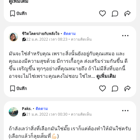
ดูเพิ่มเติม
บันทึก
ชีวิตโคตรง่ายกับพลังใจ
•
ติดตาม
22 ม.ค. 2022 เวลา 08:23 • ความคิดเห็น
มันจะใช่สำหรับคุณ เพราะสิ่งนั้นยังอยู่กับคุณเสมอ และ
คุณเองมีความสุขด้วย มีการเกื้อกูล ส่งเสริมร่วมกันขึ้น ดี
ขึ้น เจริญขึ้น ทุกๆอย่างที่คุณหมายถึง ถ้าไม่มีสิ่งที่บอกนี้
อาจจะไม่ไช่เพราะคุณคงไม่ชอบ ใช่ไห
... 
ดูเพิ่มเติม
บันทึก
Paks.
•
ติดตาม
21 ม.ค. 2022 เวลา 00:30 • ความคิดเห็น
ถ้าลังเลว่าสิ่งที่เลือกมันใช่มั๊ย เราก็แค่ต้องทำให้มันใช่ครับ
(เลือกแล้วก็ลุยเต็มที่💪🏻)