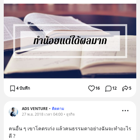
4 บันทึก
16
12
5
ADS VENTURE
•
ติดตาม
27 พ.ย. 2018 เวลา 04:00 • ธุรกิจ
คนอื่น ๆ เขาโคตรเก่ง แล้วคนธรรมดาอย่างฉันจะทำอะไร
ดี ?