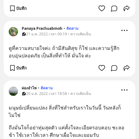
บันทึก
Panaya Prachuabmoh
•
ติดตาม
21 ม.ค. 2022 เวลา 00:19 • ความคิดเห็น
ดูที่ความสบายใจค่ะ ถ้ามีสันติสุข ก็ใช่ และความรู้สึก
อบอุ่นปลอดภัย เป็นสิ่งที่ทำให้ มั่นใจ ค่ะ
บันทึก
ผ่องอำไพ
•
ติดตาม
20 ม.ค. 2022 เวลา 18:58 • ความคิดเห็น
มนุษย์เปลี่ยนแปลง สิ่งที่ใช่สำหรับเราในวันนี้ วันหลังก็
ไม่ใช่
ถึงมั่นใจก็อย่าทุ่มสุดตัว แค่ตั้งใจละเอียดรอบคอบ ชะลอ
ช้า ใช้เวลาให้เวลา ศึกษาเผื่อใจและยอมรับ