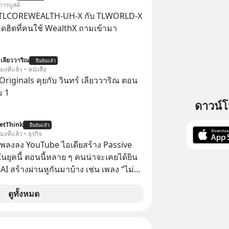
เสธใครอย่างนี้มาก่อน แต่พอตั้งใจจะ
การบูสต์
ขต’ เพื่อตัวเองดูสักครั้ง กลับทำให้เกิด
 TLCOREWEALTH-UH-X กับ TLWORLD-X
ามสัมพันธ์เสียอย่างนั้น โดยรายการ
ฮิตที่คนใช้ WealthX ถามเข้ามา
nner Talk ในวันนี้โฮสต์ทั้ง 2 ท่าน แทป-
ุตสาหะ และ เอ๋ นิ้วกลม-สราวุธ เฮ้ง
 เลียววาริณ
ะพาทุกคนไปสำรวจวิธีสร้างขอบเขตเพื่อ
ยืนยันแล้ว
โมงที่แล้ว • หนังสือ
องตัวเองและรักษาความสัมพันธ์ของคน
Originals คุยกับ วินทร์ เลียววาริณ ตอน
อมกัน #boundary
ม 1
elopment #แอปเท๋dinnertalk
ดาวน์
ntothemoonpodcast
etThink
ยืนยันแล้ว
โมงที่แล้ว • ธุรกิจ
ำเพลงลง YouTube ไอเดียสร้าง Passive
ยุคนี้ ตอนนี้หลาย ๆ คนน่าจะเคยได้ยิน
 AI สร้างผ่านหูกันมาบ้าง เช่น เพลง “ไม่มี
เรา” จากช่องชื่อว่า UNHEARD MUSIC ที่
อดรับชมกว่า 26 ล้านครั้งแล้ว
ดูทั้งหมด