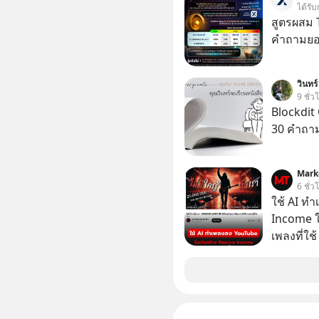
ไม่เคยปฏิ
ได้รับ
‘สร้างขอบเ
สูตรผสม
รอยร้าวในคว
คำถามยอด
แอปเท๋ Di
รวิศ หาญอ
วินทร์
สวัสดิ์ จ
9 ชั่ว
รักษาใจข
Blockdit 
รอบข้างไปพร้
30 คำถา
#selfdev
#missio
Mark
6 ชั่ว
ใช้ AI ท
Income ใน
เพลงที่ใช้
ใครรู้ตัว
ตอนนี้มีย