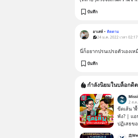
บันทึก
อาเสห์
•
ติดตาม
24 ม.ค. 2022 เวลา 02:17
นี่ก็อยากปรนเปรอตัวเองเหมื
บันทึก
กำลังนิยมในบล็อกดิต
Miss
2 ส.ค
ขีดเส้น ‘พ
พัง? | แอ
ปฏิเสธของ
ตั้งกำแพง
We