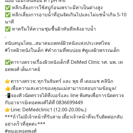
น้อย ไม่มีกลิ่นหอม ค่า pH 4-6 
✅ หลีกเลี่ยงการใช้สบู่ก้อนเพราะมีค่าเป็นด่างสูง
✅ หลีกเลี่ยงการอาบน้ำที่อุ่นจัดเกินไปและไม่แช่น้ำเกิน 5-10 
นาที
✅ ทาครีมให้ความชุ่มชื้นผิวทันทีหลังอาบน้ำ
.
สนับสนุนโดย...สมาคมแพทย์ผิวหนังแห่งประเทศไทย
#โรคผิวหนังในเด็ก #คำถามที่พบบ่อย #ดูแลผิวพรรณเด็ก
✅ตารางตรวจเรื่องผิวหนังเด็กที่ DeMed Clinic รศ. นพ. เท
อดพงศ์ เต็มภาคย์
👉ตารางตรวจ: ทุกวันจันทร์ และ พุธ ที่ เดอเมช คลินิก
👍เพื่อความสะดวกของคุณแม่สามารถสอบถามข้อมูล/
📲จองคิวนัดตรวจได้ที่เบอร์และ line พิเศษเพื่อการนัดตรวจ
กับอาจารย์เทอดพงศ์ได้ที่ 0836699449
👉Line: DeMedclinic1 (12.00-20.00น.)
***ถ้าไม่มีเจ้าหน้าที่รับสาย เดี๋ยวเจ้าหน้าที่จะรีบติดต่อกลับ
อย่างเร็วที่สุดค่ะ*** 
#หมอเทอดพงศ์ 