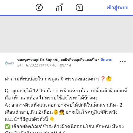
เข้าสู่ระบบ
หมอรุจชวนคุย Dr. Suparuj ผมผิวสิวหลุมสิวแผลเป็น
•
ติดตาม
24 ม.ค. 2022 เวลา 07:46 • สุขภาพ
คำถามที่พบบ่อยในการดูแลผิวพรรณของเด็ก ๆ ❓🤔
Q : ลูกอายุได้ 12 วัน มีอาการผิวแห้ง เมื่ออาบน้ำแล้วผิวลอกที่
มือ เท้า และท้อง ไม่ทราบใช้อะไรทาได้บ้างคะ 
A : อาการผิวแห้งและลอก อาจพบได้ปกติในเด็กแรกเกิด - 2 
เดือนถ้าอายุเกิน 2 เดือน👶👧 อาจเป็นโรคภูมิแพ้ผิวหนัง
แนะนำวิธีดูแลผิวดังนี้ 👇
✅ เลือกผลิตภัณฑ์ชำระล้างผิวชนิดอ่อนโยน ลักษณะมีฟอง