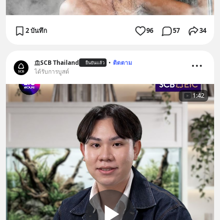
2 บันทึก
96
57
34
SCB Thailand
•
ติดตาม
ยืนยันแล้ว
ได้รับการบูสต์
1:42