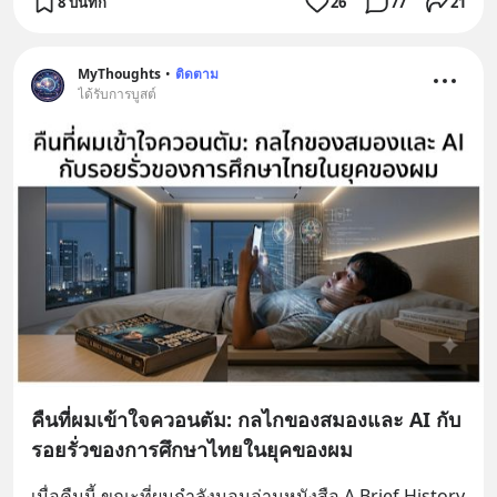
8 บันทึก
26
77
21
MyThoughts
•
ติดตาม
ได้รับการบูสต์
คืนที่ผมเข้าใจควอนตัม: กลไกของสมองและ AI กับ
รอยรั่วของการศึกษาไทยในยุคของผม
เมื่อคืนนี้ ขณะที่ผมกำลังนอนอ่านหนังสือ A Brief History 