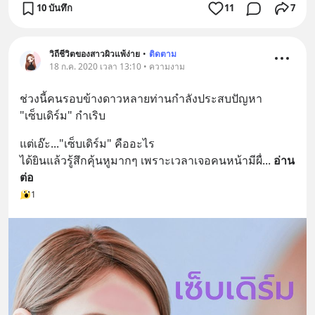
10 บันทึก
11
7
วิถีชีวิตของสาวผิวแพ้ง่าย
•
ติดตาม
18 ก.ค. 2020 เวลา 13:10 • ความงาม
ช่วงนี้คนรอบข้างดาวหลายท่านกำลังประสบปัญหา 
"เซ็บเดิร์ม" กำเริบ
แต่เอ๊ะ..."เซ็บเดิร์ม" คืออะไร
ได้ยินแล้วรู้สึกคุ้นหูมากๆ เพราะเวลาเจอคนหน้ามีผื่
... 
อ่าน
ต่อ
1