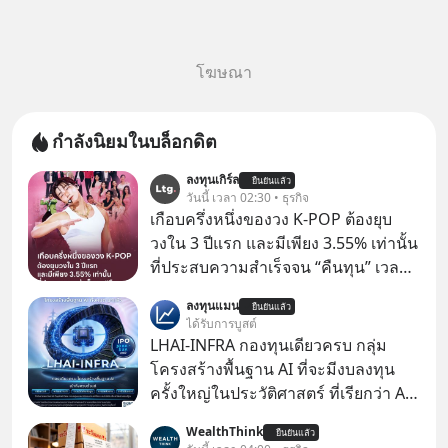
โฆษณา
กำลังนิยมในบล็อกดิต
ลงทุนเกิร์ล
ยืนยันแล้ว
วันนี้ เวลา 02:30 • ธุรกิจ
เกือบครึ่งหนึ่งของวง K-POP ต้องยุบ
วงใน 3 ปีแรก และมีเพียง 3.55% เท่านั้น
ที่ประสบความสำเร็จจน “คืนทุน” เวลา
มองเข้าไปในวงการ K-POP เรามักจะ
ลงทุนแมน
ยืนยันแล้ว
เห็นภาพความสำเร็จที่หรูหรา คอนเสิร์ต
ได้รับการบูสต์
สเกลใหญ่ระดับสเตเดียม และยอดขา
LHAI-INFRA กองทุนเดียวครบ กลุ่ม
ยอัลบัมถล่มทลายจากวงตัวท็อปอย่าง
โครงสร้างพื้นฐาน AI ที่จะมีงบลงทุน
BTS, BLACKPINK หรือ SEVENTEEN
ครั้งใหญ่ในประวัติศาสตร์ ที่เรียกว่า AI
Supercycle หุ้นกลุ่มนี้ปรับตัวลงมากใน
WealthThink
ยืนยันแล้ว
1 เดือนที่ผ่านมา แต่ความจริงคือทั่วโลก