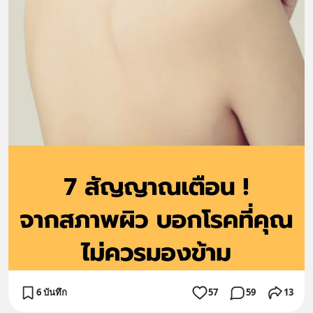
6 บันทึก
57
59
13