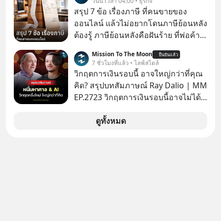
วันนี้ เวลา 04:00 • ธุรกิจ
ยังเดินหน้าลงทุน AI อย่างต่อเนื่อง ซึ่ง
สรุป 7 ข้อ เรื่องภาษี ที่คนขายของ
ต้องการโครงสร้างพื้นฐานด้าน AI
ออนไลน์ แล้วไม่อยากโดนภาษีย้อนหลัง
จำนวนมาก ตั้งแต่เมโมรีชิป เก็บข้อมูล
ต้องรู้ ภาษีย้อนหลังคือฝันร้าย ที่พ่อค้า
ยันระบบไฟฟ้า และระบายความร้อน
แม่ค้าคนไหนก็คงไม่อยากพบเจอ
Mission To The Moon
ยืนยันแล้ว
7 ชั่วโมงที่แล้ว • ไลฟ์สไตล์
วิกฤตการเงินรอบนี้ อาจใหญ่กว่าที่คุณ
คิด? สรุปบทสัมภาษณ์ Ray Dalio | MM
EP.2723 วิกฤตการเงินรอบนี้อาจไม่ได้
เหมือนทุกครั้งที่เราเคยเจอ เมื่อ Ray
Dalio ชายผู้เคยทำนายวิกฤตเศรษฐกิจ
ดูทั้งหมด
มาแล้วหลายต่อหลายครั้ง ออกมาส่ง
สัญญาณเตือนระเบิดเวลาลูกใหม่ที่
กำลังก่อตัวขึ้น จาก "ระเบิดหนี้สิน
มหาศาล" ผสานเข้ากับ "ฟองสบู่กระแส
AI" ที่ผู้คนกำลังแห่ไล่ราคาอย่างบ้าคลั่ง
บทเรียนจากประวัติศาสตร์ 500 ปี บอก
อะไรเรา? ระเบียบโลกกำลังจะเปลี่ยน
มือไปในทิศทางไหน? และเราควรรับมือ