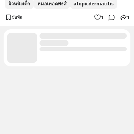
ผิวหนังเด็ก
หมอเทอดพงศ์
atopicdermatitis
บันทึก
1
1