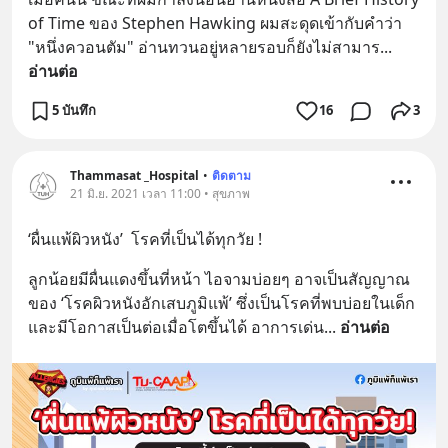
of Time ของ Stephen Hawking ผมสะดุดเข้ากับคำว่า 
"หนึ่งควอนตัม" อ่านทวนอยู่หลายรอบก็ยังไม่สามาร
... 
อ่านต่อ
5 บันทึก
16
3
Thammasat _Hospital
•
ติดตาม
21 มิ.ย. 2021 เวลา 11:00 • สุขภาพ
‘ผื่นแพ้ผิวหนัง’  โรคที่เป็นได้ทุกวัย !
ลูกน้อยมีผื่นแดงขึ้นที่หน้า ไอจามบ่อยๆ อาจเป็นสัญญาณ
ของ ‘โรคผิวหนังอักเสบภูมิแพ้’ ซึ่งเป็นโรคที่พบบ่อยในเด็ก 
และมีโอกาสเป็นต่อเมื่อโตขึ้นได้ อาการเด่น
... 
อ่านต่อ