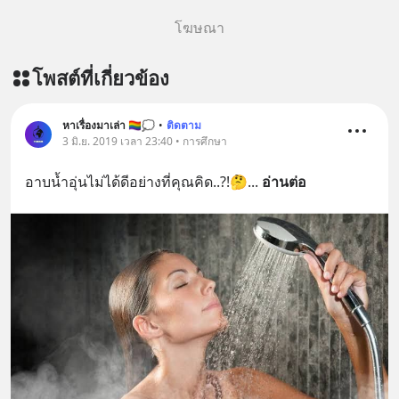
โฆษณา
โพสต์ที่เกี่ยวข้อง
หาเรื่องมาเล่า 🏳️‍🌈💭
•
ติดตาม
3 มิ.ย. 2019 เวลา 23:40 • การศึกษา
อาบน้ำอุ่นไม่ได้ดีอย่างที่คุณคิด..?!🤔
... 
อ่านต่อ