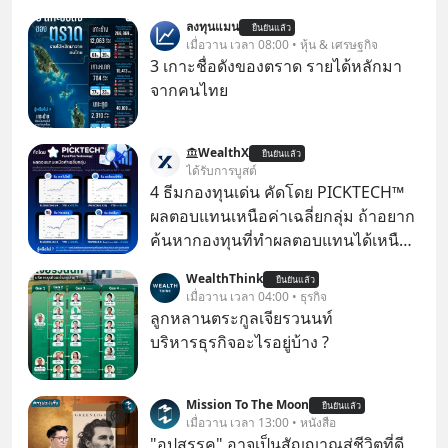
ลงทุนแมน
ยืนยันแล้ว
เมื่อวาน เวลา 08:00 • หุ้น & เศรษฐกิจ
3 เกาะชื่อดังของตราด รายได้หลักมา
จากคนไทย
WealthX
ยืนยันแล้ว
ได้รับการบูสต์
4 ธีมกองทุนเด่น คัดโดย PICKTECH™
ผลตอบแทนเหนือค่าเฉลี่ยกลุ่ม ถ้าอยาก
ค้นหากองทุนที่ทำผลตอบแทนได้เหนือ
กว่าค่าเฉลี่ยกลุ่ม โดยที่ไม่ต้องมานั่ง
WealthThink
ยืนยันแล้ว
ค้นหาข้อมูลและวิเคราะห์เองให้เสีย
เมื่อวาน เวลา 04:00 • ธุรกิจ
เวลา แค่ใช้ PICKTECH™ บนแอป
ลูกหลานตระกูลเจียรวนนท์
WealthX ช่วยคัดกองทุนเด่นให้ได้
บริหารธุรกิจอะไรอยู่บ้าง ?
Mission To The Moon
ยืนยันแล้ว
เมื่อวาน เวลา 13:00 • หนังสือ
"อุปสรรค" อาจเป็นสัญญาณสู่ชีวิตที่ดี