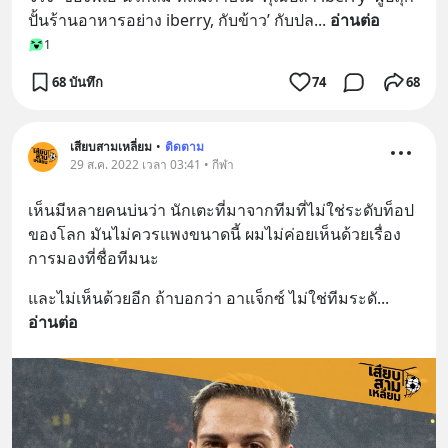
ปั้นร้านอาหารอย่าง iberry, กับข้าว’ กับปล
... 
อ่านต่อ
1
68 บันทึก
74
68
เสียบสามเหลี่ยม
•
ติดตาม
29 ส.ค. 2022 เวลา 03:41 • กีฬา
เห็นมีหลายคนบ่นว่า นักเตะที่มาจากทีมที่ไม่ใช่ระดับท็อป
ของโลก มันไม่ควรแพงขนาดนี้ ผมไม่ค่อยเห็นด้วยเรื่อง
การมองที่ชื่อทีมนะ
และไม่เห็นด้วยอีก ถ้าบอกว่า อาแจ็กซ์ ไม่ใช่ทีมระดั
... 
อ่านต่อ