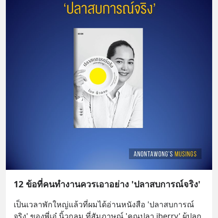
12 ข้อที่คนทำงานควรเอาอย่าง 'ปลาสบการณ์จริง'
เป็นเวลาพักใหญ่แล้วที่ผมได้อ่านหนังสือ 'ปลาสบการณ์
จริง' ของพี่เอ๋ นิ้วกลม ที่สัมภาษณ์ 'คุณปลา iberry' ผู้ปลุก