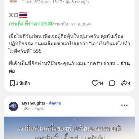
11 ก.ย. 2024 เวลา 15:17 • หุ้น & เศรษฐกิจ
XO
🇹🇭
กระทิง ที่ราคา 23.80
ราคาปิด 11 ก.ย. 2024
เมื่อไม่กี่วันก่อน เพิ่งเจอผู้ถือหุ้นใหญ่มาครับ คุยกันเรื่อง
ปฏิบัติธรรม จนผมลืมแซวแกไปเลยว่า "เอาเงินปันผลไปทำ
ไรดีครับพี่" 555
พี่เค้าเป็นพี่อีกท่านที่มีพระคุณกับผมมากครับ ถ่ายท
... 
อ่าน
ต่อ
3 บันทึก
14
4
MyThoughts
•
ติดตาม
ได้รับการบูสต์