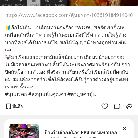
https://www.facebook.com/หุ้นมรดก-103619184914040
🔰อีกไม่เกิน 12 เดือนท่านจะร้อง "WOW‼️ พอร์ตเราก็เทพ
เหมือนกันนี่นา" ความรู้ไม่เคยเป็นสิ่งที่ไร้ค่า ความไม่รู้ต่าง
หากที่ควรได้รับการแก้ไข ขอให้ปัญญานำทางทุกท่านเช่น
เคย
🤡มาเรียนเถอะราคามันเล็กน้อยมาก เดือนหน้าผมอาจจะ
ไม่มีเวลาสอนเพราะงบสิ้นปีมันจะประกาศมาพร้อมๆกัน อย่า
ปิดกันโอกาสคัวเอง ที่จริงท่านเรียนหรือไม่เรียนก็ไม่มีผลกับ
ผม ผมแค่อยากสร้างชื่อให้สังคมได้รับรู้การดำรงอยู่ของเพจ
เราเท่านั้นเอง
#หุ้นมรดก #ลงทุนเน้นคุณค่า #หามูลค่าหุ้น
บันทึก
ป้าเก๋าเล่ากลโกง EP4 ตอนเขาบอก