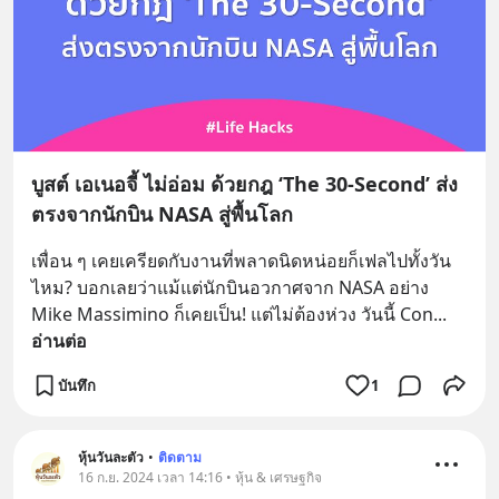
บูสต์ เอเนอจี้ ไม่อ่อม ด้วยกฎ ‘The 30-Second’ ส่ง
ตรงจากนักบิน NASA สู่พื้นโลก
เพื่อน ๆ เคยเครียดกับงานที่พลาดนิดหน่อยก็เฟลไปทั้งวัน
ไหม? บอกเลยว่าแม้แต่นักบินอวกาศจาก NASA อย่าง 
Mike Massimino ก็เคยเป็น! แต่ไม่ต้องห่วง วันนี้ Con
... 
อ่านต่อ
บันทึก
1
หุ้นวันละตัว
•
ติดตาม
16 ก.ย. 2024 เวลา 14:16 • หุ้น & เศรษฐกิจ