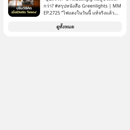
กว่า? #สรุปหนังสือ Greenlights | MM
EP.2725 “ไฟแดงในวันนี้ แท้จริงแล้ว
อาจเป็นสัญญาณไฟเขียวที่ยังไม่ถึงเวลา
เปลี่ยนสี” McConaughey ดาราดาวรุ่ง
ดูทั้งหมด
ในยุคหนึ่ง เคยปฏิเสธเงินค่าตัวหนังรอม
คอมที่สูงถึง 14.5 ล้านดอลลาร์ (หรือ
ราว 500 ล้านบาท) เพียงเพราะเขาไม่
อยากขังตัวเองไว้ในกล่องเดิมๆ ผลที่
ตามมาคือ โทรศัพท์ของเขากลายเป็น
ความเงียบสนิทนานถึง 14 เดือนเต็ม แต่
ความเงียบและ "ไฟแดง" ในวันนั้นกลับ
กลายเป็นการถอยหลังเพื่อตั้งหลัก จนส่ง
ให้เขาก้าวขึ้นไปยืนถือรางวัลออสการ์
ในบทบาทที่เปลี่ยนชีวิตเขาไปตลอดกาล
ใน MM EP. นี้ เราจะมาร่วมถอดรหัส
และปรับวิธีคิดกันว่า Greenlight (ไฟ
เขียว) จะสร้างมันขึ้นมาล่วงหน้าด้วย
วินัยและความพร้อมได้อย่างไร?