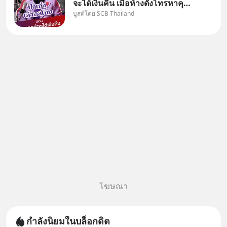
จะได้เงินคืน เมื่อห้างดังโทรหาคุณ
บูสต์โดย SCB Thailand
วิยะดา แจ้งเรื่องเคลมสินค้าแล้ว
บอกว่าจะคืนเงิน คุณวิยะดาจะได้
เงินจริง หรือเป็นเรื่องจ้อจี้ หาคำ
ตอบได้ที่ “ป้าเก๋าเล่ากลโกง” EP4
ตอน “เขา
โฆษณา
กำลังนิยมในบล็อกดิต