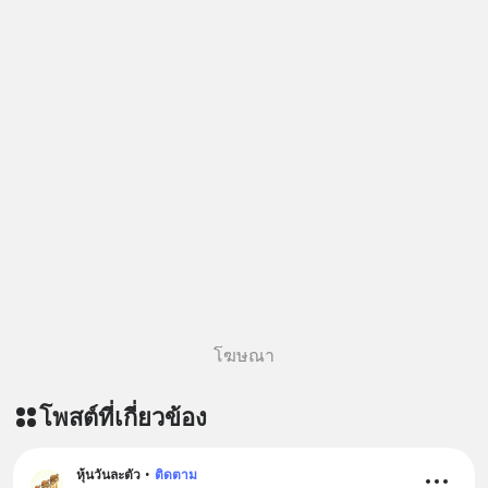
Yellowlight (ไฟเหลือง) จะรับมือกับ
สัญญาณเตือน และชะลอตัวอย่างมีสติ
อย่างไร? Redlight (ไฟแดง) จะเปลี่ยน
อุปสรรคและความผิดพลาดให้กลายเป็น
บทเรียนที่ส่งเราไปได้ไกลกว่าเดิมได้
อย่างไร? หากคุณกำลังรู้สึกว่าชีวิตเจอ
แต่ทางตัน ลองเปิดใจฟัง EP. นี้ แล้วคุณ
จะพบว่า อุปสรรคตรงหน้าอาจเป็นเพียง
ทางเลี้ยวที่พาคุณไปเจอชีวิตที่ดีกว่าเดิม
#Greenlights
#MatthewMcConaughey #พัฒนาตัว
เอง #MissionToTheMoon
#missiontothemoonpodcast
โฆษณา
โพสต์ที่เกี่ยวข้อง
หุ้นวันละตัว
•
ติดตาม