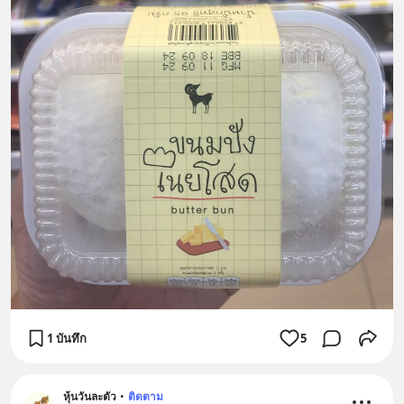
1 บันทึก
5
หุ้นวันละตัว
•
ติดตาม