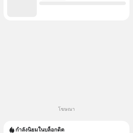
โฆษณา
กำลังนิยมในบล็อกดิต