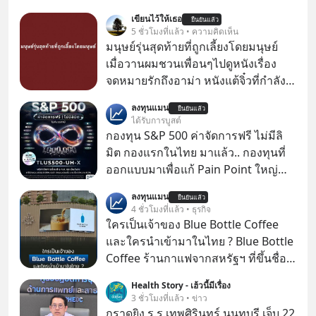
เขียนไว้ให้เธอ
ยืนยันแล้ว
5 ชั่วโมงที่แล้ว • ความคิดเห็น
มนุษย์รุ่นสุดท้ายที่ถูกเลี้ยงโดยมนุษย์
เมื่อวานผมชวนเพื่อนๆไปดูหนังเรื่อง
จดหมายรักถึงอาม่า หนังแต้จิ๋วที่กำลัง
โด่งดังทั่วโลกอยู่ในตอนนี้ เหตุเกิดจาก
ลงทุนแมน
ยืนยันแล้ว
ป๊าผมเห็นโปสเตอร์หนังเรื่องนี้หลาย
ได้รับการบูสต์
เดือนก่อนและอยากดูมาก ด้วยเพราะว่า
กองทุน S&P 500 ค่าจัดการฟรี ไม่มีลิ
อากงก็มาจากเมืองจีน ป๊าก็พูดแต้จิ๋วได้
มิต กองแรกในไทย มาแล้ว.. กองทุนที่
มีเรื่องราวมีความผูกพันที่ได้ยินตั้งแต่
ออกแบบมาเพื่อแก้ Pain Point ใหญ่
เด็ก
ของนักลงทุนไทยพร้อมกัน 3 เรื่อง
ลงทุนแมน
ยืนยันแล้ว
4 ชั่วโมงที่แล้ว • ธุรกิจ
ใครเป็นเจ้าของ Blue Bottle Coffee
และใครนำเข้ามาในไทย ? Blue Bottle
Coffee ร้านกาแฟจากสหรัฐฯ ที่ขึ้นชื่อ
เรื่องความพิถีพิถัน กำลังจะเปิดสาขา
Health Story - เฮ้วนี้มีเรื่อง
แรกในประเทศไทย ที่ Central Park
3 ชั่วโมงที่แล้ว • ข่าว
กราดยิง ร.ร.เทพศิรินทร์ นนทบุรี เจ็บ 22