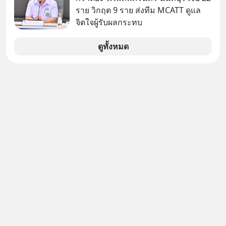
ราย วิกฤต 9 ราย ส่งทีม MCATT ดูแล
จิตใจผู้รับผลกระทบ
ดูทั้งหมด