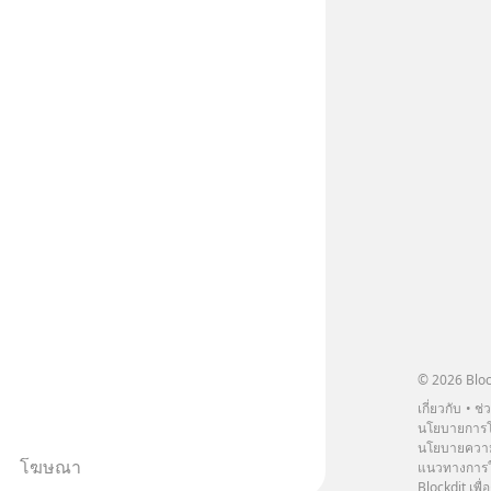
inal article appeared here
www.tharadhol.com/geek-story-
-happened-to-gemini/ ติดตามสาระ
ดททุกวันผ่าน Line OA ด.ดล Blog คลิกเลย
s://lin.ee/aMEkyNA
=============== สนับสนุนโดย
==================
ทธิ์ทดลองเรียนฟรี! กับ Inspire English
nspire-english.in.th/event/inspire-
x-ด-ดล-blog-mrtharadhol-แคมเปญ
in.ee/uaQvU5C #เรียนรู้ผ่านการใช้จริง
การเรียนภาษา #InspireEnglish
© 2026 Bloc
เกี่ยวกับ
ช่
นโยบายการโ
นโยบายความ
โฆษณา
แนวทางการใช
Blockdit เพื่อ