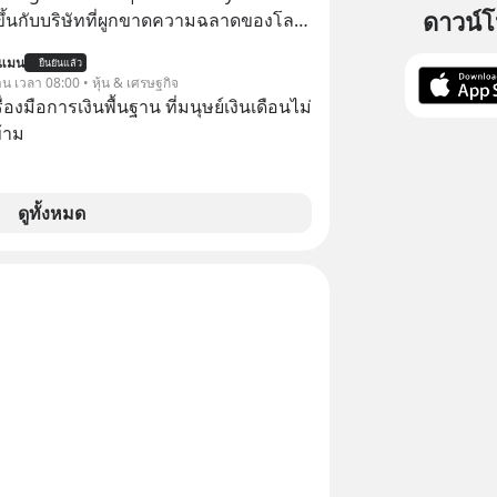
ปบทเรียน #การเงิน
ดาวน์
ขึ้นกับบริษัทที่ผูกขาดความฉลาดของโลก
น #MissionToTheMoon
น็ตมาตลอด? ย้อนไปแค่ 5 เดือนก่อน
nToTheMoonPodcast
นแมน
ยืนยันแล้ว
ยสอบได้ที่ 1 ของวงการ AI แต่วันนี้
าน เวลา 08:00 • หุ้น & เศรษฐกิจ
ับร่วงดิ่งไปอยู่อันดับ 11 ปล่อยให้
ครื่องมือการเงินพื้นฐาน ที่มนุษย์เงินเดือนไม่
ละ Anthropic แซงหน้า โมเดลอาวุธ
้าม
ญาไว้ก็เลื่อนแล้วเลื่อนอีก ซ้ำร้ายทีม
ดับหัวกะทิยังแห่ตบเท้าลาออกไปซบไหล่คู่
ดูทั้งหมด
ยเพื่อกระโดดให้ไกลกว่าเดิม EP เราจะ
การพลาดท่าครั้งใหญ่ที่สุดของ Google
มกด
ิดตาม PodCast ช่อง Geek Forever’s
กันด้วยนะครับ 🎧 ฟังผ่าน Spotify
dcast : https://tinyurl.com/5yxek2yz
าน Podbean :
url.com/jy6bj99b 🎧 ฟังผ่าน
QA0M