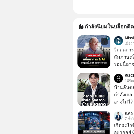
กำลังนิยมในบล็อกดิต
Miss
เมื่อ
วิกฤตการเ
สัมภาษณ์
รอบนี้อาจ
Dalio ชา
SC
ต่อหลายค
ได้รับ
ลูกใหม่ที่
บ้านล้นต
มหาศาล" ผ
กำลังเจอ 
กำลังแห่ไล่ร
อาจไม่ได้จบแค่
ประวัติศ
#บ้านล้น
ด.ดล 
กำลังจะเ
#SCBThailand สามารถดูคลิปท
7 ชั่ว
รับมืออย่
ได้ที่ link : https://youtube.com/short
เกิดอะไรข
เจาะลึกบ
xU9gYcfV
อยากอยู่