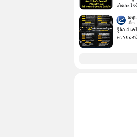
กันได้ใน EP. นี้ #RayDalio #สรุ
เกิดอะไร
การลงทุ
อินเทอร์เ
#Missio
ลงทุ
Gemini เค
เมื่อว
Google กล
รู้จัก 4 เ
OpenAI แ
ควรมองข
หนักที่สัญ
วิศวกรระ
แข่ง นี่คือจุดเริ่มต้นของการร่วงหล่น หรือเป็นแค่
การยอมถอ
มาแกะรอย
ไปด้วยกัน เลือกฟังกันได้เลยนะครับ อย่าลื
Follow ต
Podcast ของผม
: https://tinyurl.com/2ue4n2f8 🎧 ฟังผ่าน
Apple Po
🎧 ฟังผ่
https://tiny
Youtube : https://youtu.be/LBANwLT