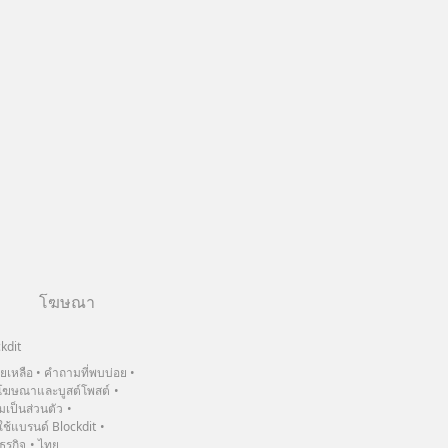
โฆษณา
kdit
วยเหลือ
คำถามที่พบบ่อย
ฆษณาและบูสต์โพสต์
เป็นส่วนตัว
้แบรนด์ Blockdit
ธุรกิจ
ไทย