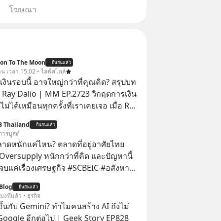
โฆษณา
ion To The Moon
ยืนยันแล้ว
วาน เวลา 15:02 • ไลฟ์สไตล์
งินรอบนี้ อาจใหญ่กว่าที่คุณคิด? สรุปบท
 Ray Dalio | MM EP.2723 วิกฤตการเงิน
ไม่ได้เหมือนทุกครั้งที่เราเคยเจอ เมื่อ Ray
ยผู้เคยทำนายวิกฤตเศรษฐกิจมาแล้วหลาย
B Thailand
ยืนยันแล้ว
รั้ง ออกมาส่งสัญญาณเตือนระเบิดเวลา
การบูสต์
กำลังก่อตัวขึ้น จาก "ระเบิดหนี้สิน
ลาดหนักแค่ไหน? ตลาดที่อยู่อาศัยไทย
สานเข้ากับ "ฟองสบู่กระแส AI" ที่ผู้คน
Oversupply หนักกว่าที่คิด และปัญหานี้
าคาอย่างบ้าคลั่ง บทเรียนจาก
เรื่องเศรษฐกิจ #SCBEIC #อสังหา
าสตร์ 500 ปี บอกอะไรเรา? ระเบียบโลก
ตลาด #เศรษฐกิจไทย #EICAround
Blog
ปลี่ยนมือไปในทิศทางไหน? และเราควร
ยืนยันแล้ว
ี่ youtube ประกอบ
โมงที่แล้ว • ธุรกิจ
างไรก่อนที่ทุกอย่างจะสายเกินไป? ร่วม
s/-
ึ้นกับ Gemini? ทำไมคนสร้าง AI ถึงไม่
ทวิเคราะห์และข้อคิดการเงินฉบับ Dalio
Jk?feature=share
 Google อีกต่อไป | Geek Story EP828