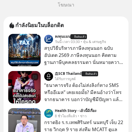
โฆษณา
กำลังนิยมในบล็อกดิต
ลงทุนแมน
ยืนยันแล้ว
วันนี้ เวลา 03:30 • หุ้น & เศรษฐกิจ
สรุปวิธีบริหารภาษีลงทุนนอก ฉบับ
อัปเดต 2569 ภาษีลงทุนนอก คิดตาม
ฐานภาษีบุคคลธรรมดา นั่นหมายความ
ว่าถ้าเรามีกำไร 100,000 บาท
SCB Thailand
ยืนยันแล้ว
ได้รับการบูสต์
“ธนาคารจริง ต้องไม่ส่งลิงก์ทาง SMS
หรืออีเมล” เคยเจอมั้ย? มีคนอ้างว่าโทร
จากธนาคาร บอกว่าบัญชีมีปัญหา แล้ว
ให้กดลิงก์โน่นนี่ หรือสแกนคิวอาร์โค้ด
Health Story - เฮ้วนี้มีเรื่อง
ทันที มาฟัง “ป้าเก๋าเล่ากลโกง” เพื่อรู้ทัน
8 ชั่วโมงที่แล้ว • ข่าว
มุกหลอกลวงในคราบความน่าเชื่อถือ
กราดยิง ร.ร.เทพศิรินทร์ นนทบุรี เจ็บ 22
กันค่ะ #แก้เกมกลโกง #ป้าเก๋าเล่ากล
ราย วิกฤต 9 ราย ส่งทีม MCATT ดูแล