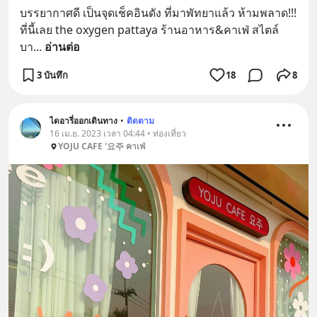
บรรยากาศดี เป็นจุดเช็คอินดัง ที่มาพัทยาแล้ว ห้ามพลาด!!! 
ที่นี้เลย the oxygen pattaya ร้านอาหาร&คาเฟ่ สไตล์
บา
... 
อ่านต่อ
3 บันทึก
18
8
ไดอารี่ออกเดินทาง
•
ติดตาม
16 เม.ย. 2023 เวลา 04:44 • ท่องเที่ยว
YOJU CAFE '요주 คาเฟ่