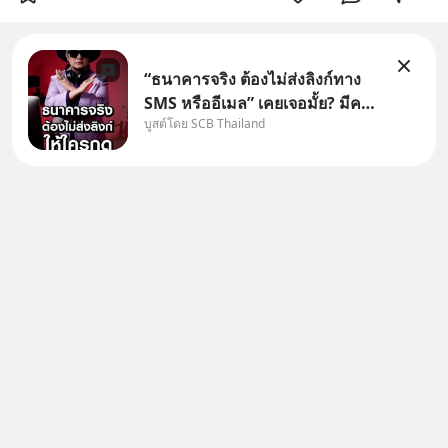
“ธนาคารจริง ต้องไม่ส่งลิงก์ทาง
SMS หรืออีเมล” เคยเจอมั้ย? มีคน
บูสต์โดย SCB Thailand
อ้างว่าโทรจากธนาคาร บอกว่า
บัญชีมีปัญหา แล้วให้กดลิงก์โน่นนี่
หรือสแกนคิวอาร์โค้ดทันที มาฟัง
“ป้าเก๋าเล่ากลโกง” เพื่อรู้ทันมุก
หลอกลวงในคราบ