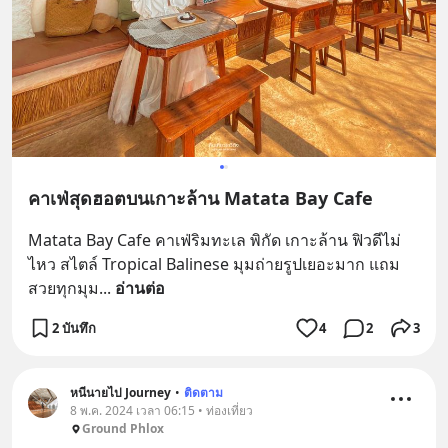
คาเฟ่สุดฮอตบนเกาะล้าน Matata Bay Cafe
Matata Bay Cafe คาเฟ่ริมทะเล พิกัด เกาะล้าน ฟิวดีไม่
ไหว สไตล์ Tropical Balinese มุมถ่ายรูปเยอะมาก แถม
สวยทุกมุม
... 
อ่านต่อ
2 บันทึก
4
2
3
หนีนายไป Journey
•
ติดตาม
8 พ.ค. 2024 เวลา 06:15 • ท่องเที่ยว
Ground Phlox