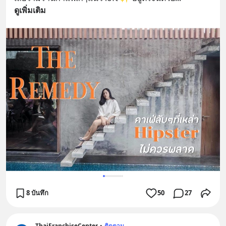
ดูเพิ่มเติม
8 บันทึก
50
27
ThaiFranchiseCenter
•
ติดตาม