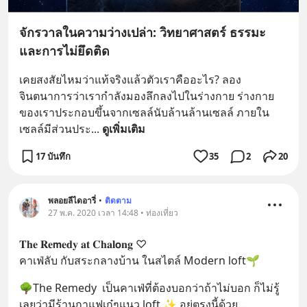
จักรวาลในความว่างเปล่า: วิทยาศาสตร์ ธรรมะ
และการไม่ยึดติด
เคยสงสัยไหมว่าแท้จริงแล้วตัวเราคืออะไร? ลอง
จินตนาการว่าเรากำลังมองลึกลงไปในร่างกาย ร่างกาย
ของเราประกอบขึ้นจากเซลล์นับล้านล้านเซลล์ ภายใน
เซลล์มีส่วนประ
... 
ดูเพิ่มเติม
17 บันทึก
35
2
20
พลอยลีไดอารี่
•
ติดตาม
27 พ.ค. 2020 เวลา 14:48 • ท่องเที่ยว
𝐓𝐡𝐞 𝐑𝐞𝗺𝐞𝐝𝐲 𝐚𝐭 𝐂𝐡𝐚𝐥𝗼𝐧𝐠 ♡︎
คาเฟ่ลับ กับสระกลางบ้าน ในสไตล์ Modern loft🌱
🌳The Remedy  เป็นคาเฟ่ที่ต้องบอกว่าถ้าไม่บอก ก็ไม่รู้
เลยว่ามีร้านกาแฟเก๋ๆแนว loft ✨ อยู่ตรงนี้ด้วย
... 