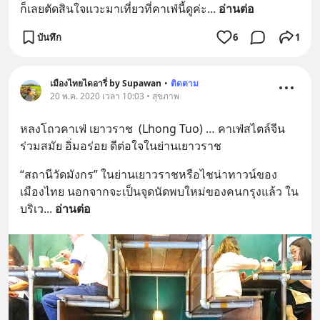
ก็เลยตัดสินใจแวะมาเที่ยวที่คาเฟ่นี้ดูค่ะ
... 
อ่านต่อ
บันทึก
6
1
เมืองไทยไดอารี่ by Supawan
•
ติดตาม
20 พ.ค. 2020 เวลา 10:03 • สุขภาพ
หลงโถวคาเฟ่ เยาวราช  (Lhong Tuo) … คาเฟ่สไตล์จีน
ร่วมสมัย อิ่มอร่อย ดีต่อใจในย่านเยาวราช
“สถานีวัดมังกร” ในย่านเยาวราชหรือไชน่าทาวน์ของ
เมืองไทย นอกจากจะเป็นจุดนัดพบใหม่ของคนกรุงแล้ว ใน
บริเว
... 
อ่านต่อ