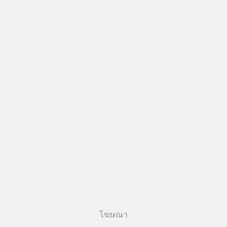
โฆษณา