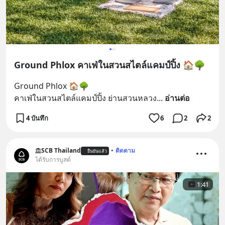
Ground Phlox คาเฟ่ในสวนสไตล์แคมป์ปิ้ง 🏠🌳
Ground Phlox 🏠🌳
คาเฟ่ในสวนสไตล์แคมป์ปิ้ง ย่านสวนหลวง
... 
อ่านต่อ
4 บันทึก
6
2
2
SCB Thailand
•
ติดตาม
ยืนยันแล้ว
ได้รับการบูสต์
1:41