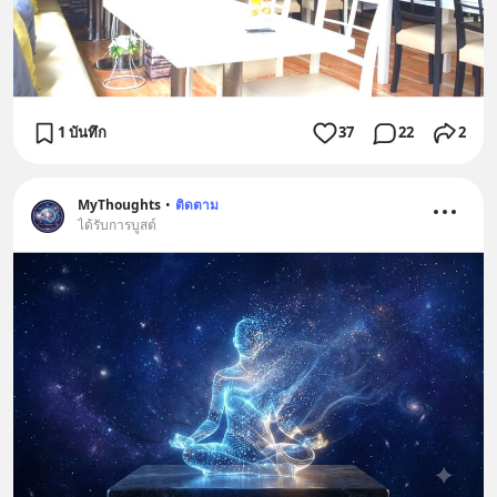
1 บันทึก
37
22
2
MyThoughts
•
ติดตาม
ได้รับการบูสต์