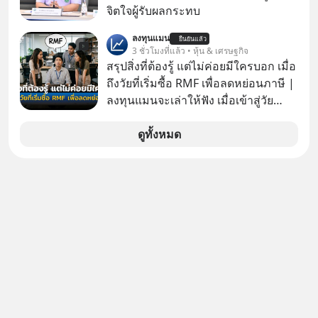
โกง #LivesSustainably #อยู่อย่าง
จิตใจผู้รับผลกระทบ
ยั่งยืน #CyberSecurity #ป้าเก๋า
ลงทุนแมน
#FraudEducation #FinancialLiteracy
ยืนยันแล้ว
3 ชั่วโมงที่แล้ว • หุ้น & เศรษฐกิจ
#DigitalBankWithHumanTouch
สรุปสิ่งที่ต้องรู้ แต่ไม่ค่อยมีใครบอก เมื่อ
ถึงวัยที่เริ่มซื้อ RMF เพื่อลดหย่อนภาษี |
ลงทุนแมนจะเล่าให้ฟัง เมื่อเข้าสู่วัย
ทำงานและเริ่มมีรายได้ถึงเกณฑ์เสีย
ภาษี หลายคนมักได้รับคำแนะนำให้
ดูทั้งหมด
ลงทุนใน RMF เพราะนอกจากจะช่วยลด
หย่อนภาษีได้แล้ว ยังเป็นโอกาสในการ
สร้างความมั่งคั่งระยะยาว แต่น้อยคน
นักที่จะลงลึกว่า ถ้าลงทุนใน RMF ควรรู้
อะไรบ้าง ควรดู ตรงไหน ทำอย่างไร ถึง
จะดีกับเรา แล้วเราควรรู้ข้อมูลอะไร
เกี่ยวกับ RMF บ้าง เพื่อให้นำไปใช้ต่อได้
จริง ๆ ลงทุนแมนจะเล่าให้ฟัง