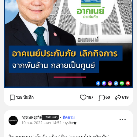
128 บันทึก
187
60
619
กรุงเทพธุรกิจ
•
ติดตาม
ยืนยันแล้ว
10 ก.พ. 2022 เวลา 14:52 • ธุรกิจ
วิบากกรรม 'เจ้าสัวเจริญ' ปิด 'อาคเนย์ประกันภัย'