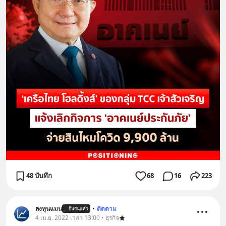
48 บันทึก
68
16
223
ลงทุนแมน
•
ติดตาม
ยืนยันแล้ว
4 เม.ย. 2022 เวลา 13:00 • ธุรกิจ