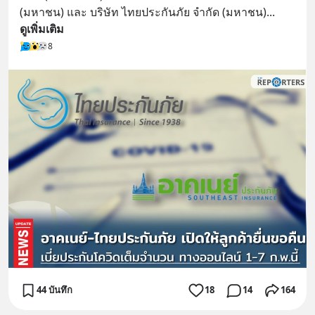
เติม Line : https://lin.ee/uaQvU5C
(มหาชน) และ บริษัท ไทยประกันภัย จำกัด (มหาชน)
... 
#เรียนรู้ผ่านการใช้จริง #มากกว่าการ
ดูเพิ่มเติม
เรียนภาษา #InspireEnglish
8
44 บันทึก
18
14
164