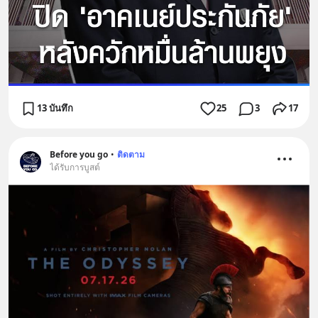
13 บันทึก
25
3
17
Before you go
•
ติดตาม
ได้รับการบูสต์