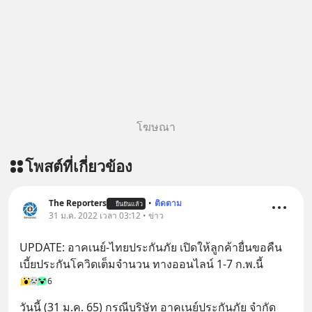
ผ่าน Apple Podcast :
@diipgeek 🔗 หรือกดลิงก์
https://bit.ly/4yVPIpg 🎧 ฟังผ่าน
https://lin.ee/U91Fzyz
Podbean : https://bit.ly/4hr2jL3 🎧
ฟังผ่าน Youtube :
https://youtu.be/B6IZDYopZLw The
original article appeared here
https://www.tharadhol.com/geek-
story-ep831-who-killed-harman-
โฆษณา
kardon/ ติดตามสาระดี ๆ อัพเดททุกวัน
ผ่าน Line OA ด.ดล Blog คลิกเลย -->
โพสต์ที่เกี่ยวข้อง
https://lin.ee/aMEkyNA
=========================
สนับสนุนโดย Inspire English
The Reporters
•
ติดตาม
ยืนยันแล้ว
31 ม.ค. 2022 เวลา 03:12 • ข่าว
========================= 📍กด
รับสิทธิ์ทดลองเรียนฟรี! กับ Inspire
UPDATE: อาคเนย์-ไทยประกันภัย เปิดให้ลูกค้ายื่นขอคืน
English ที่นี่ : inspire-
เบี้ยประกันโควิดเต็มจำนวน ทางออนไลน์ 1-7 ก.พ.นี้
english.in.th/event/inspire-english-
6
x-ด-ดล-blog-mrtharadhol-แคมเปญ
พิเศษ/ ติดต่อสอบถามคอร์สเรียนเพิ่ม
วันนี้ (31 ม.ค. 65) กรณีบริษัท อาคเนย์ประกันภัย จำกัด 