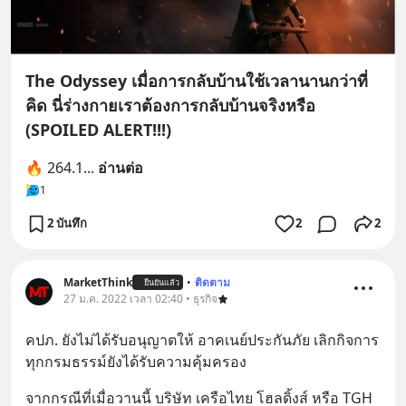
The Odyssey เมื่อการกลับบ้านใช้เวลานานกว่าที่
คิด นี่ร่างกายเราต้องการกลับบ้านจริงหรือ
(SPOILED ALERT!!!)
🔥 264.1
... 
อ่านต่อ
1
2 บันทึก
2
2
MarketThink
•
ติดตาม
ยืนยันแล้ว
27 ม.ค. 2022 เวลา 02:40 • ธุรกิจ
คปภ. ยังไม่ได้รับอนุญาตให้ อาคเนย์ประกันภัย เลิกกิจการ 
ทุกกรมธรรม์ยังได้รับความคุ้มครอง
จากกรณีที่เมื่อวานนี้ บริษัท เครือไทย โฮลดิ้งส์ หรือ TGH 