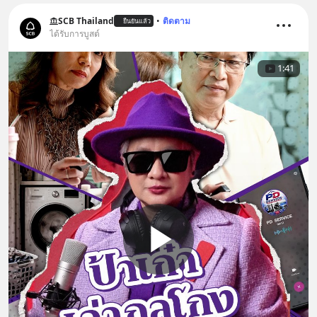
SCB Thailand
•
ติดตาม
ยืนยันแล้ว
ได้รับการบูสต์
1:41