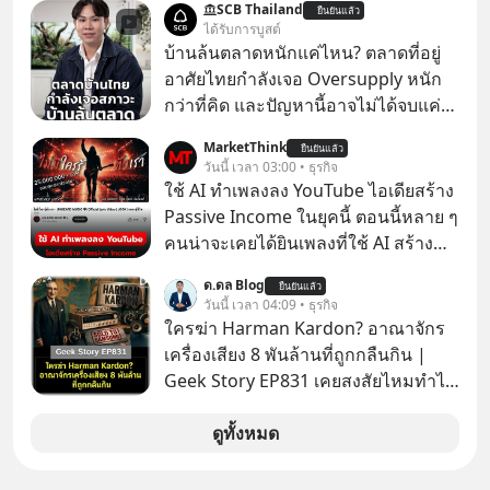
SCB Thailand
ยืนยันแล้ว
ถ่านไฟฉาย? ถ้าคุณยังคิดแบบนั้น แสดง
ได้รับการบูสต์
ว่าคุณกำลังพลาดเรื่องราวการ
บ้านล้นตลาดหนักแค่ไหน? ตลาดที่อยู่
‘Rebranding’ ที่ดุเดือดที่สุดใน
อาศัยไทยกำลังเจอ Oversupply หนัก
ประวัติศาสตร์ญี่ปุ่น! รู้หรือไม่ว่า ในวันที่
กว่าที่คิด และปัญหานี้อาจไม่ได้จบแค่
พวกเขาขาดทุนย่อยยับเกือบ 3 แสนล้าน
เรื่องเศรษฐกิจ #SCBEIC #อสังหา #บ้าน
MarketThink
บาท Panasonic ตัดสินใจหักดิบ ทิ้ง
ยืนยันแล้ว
ล้นตลาด #เศรษฐกิจไทย #EICAround
วันนี้ เวลา 03:00 • ธุรกิจ
ตลาดเครื่องใช้ไฟฟ้าที่สู้ B2C ไม่ไหว
#SCBThailand สามารถดูคลิปที่
ใช้ AI ทำเพลงลง YouTube ไอเดียสร้าง
แล้วหันไปเดิมพันครั้งใหญ่กับ Tesla
youtube ประกอบได้ที่ link :
Passive Income ในยุคนี้ ตอนนี้หลาย ๆ
และ Software Solutions จนวันนี้พวก
https://youtube.com/shorts/-
คนน่าจะเคยได้ยินเพลงที่ใช้ AI สร้าง
เขากลายเป็นกระดูกสันหลังของ
xU9gYcfVJk?feature=share
ผ่านหูกันมาบ้าง เช่น เพลง “ไม่มีใคร
อุตสาหกรรม EV โลกไปแล้ว… พวกเขา
ด.ดล Blog
ยืนยันแล้ว
รู้ตัวเรา” จากช่องชื่อว่า UNHEARD
วันนี้ เวลา 04:09 • ธุรกิจ
ทำได้อย่างไร เลือกฟังกันได้เลยนะครับ
MUSIC ที่ตอนนี้มียอดรับชมกว่า 26
ใครฆ่า Harman Kardon? อาณาจักร
อย่าลืมกด Follow ติดตาม PodCast
ล้านครั้งแล้ว
เครื่องเสียง 8 พันล้านที่ถูกกลืนกิน |
ช่อง Geek Forever’s Podcast ของผม
Geek Story EP831 เคยสงสัยไหมทำไม
กันด้วยนะครับ 🎧 ฟังผ่าน Spotify :
หูฟัง AKG ถึงกลายเป็นแค่ของแถมใน
https://tinyurl.com/mr39sd7c 🎧 ฟัง
กล่องมือถือ? หรือลำโพง JBL ถึงวางขาย
ดูทั้งหมด
ผ่าน Apple Podcast :
เกลื่อนตามห้างทั่วไป? ทั้งที่จริง ๆ แล้ว
https://tinyurl.com/rnca48jp 🎧 ฟัง
ชื่อเหล่านี้คือ “ตำนาน” ระดับเทพที่นัก