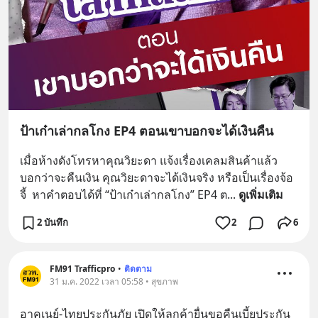
ป้าเก๋าเล่ากลโกง EP4 ตอนเขาบอกจะได้เงินคืน
เมื่อห้างดังโทรหาคุณวิยะดา แจ้งเรื่องเคลมสินค้าแล้ว
บอกว่าจะคืนเงิน คุณวิยะดาจะได้เงินจริง หรือเป็นเรื่องจ้อ
จี้  หาคำตอบได้ที่ “ป้าเก๋าเล่ากลโกง” EP4 ต
... 
ดูเพิ่มเติม
2 บันทึก
2
6
FM91 Trafficpro
•
ติดตาม
31 ม.ค. 2022 เวลา 05:58 • สุขภาพ
อาคเนย์-ไทยประกันภัย เปิดให้ลูกค้ายื่นขอคืนเบี้ยประกัน