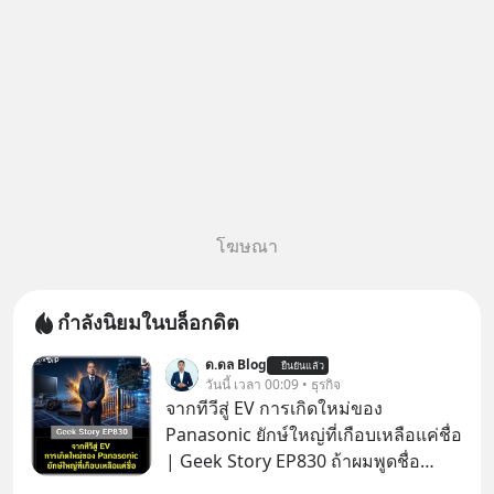
โฆษณา
กำลังนิยมในบล็อกดิต
ด.ดล Blog
ยืนยันแล้ว
วันนี้ เวลา 00:09 • ธุรกิจ
จากทีวีสู่ EV การเกิดใหม่ของ
Panasonic ยักษ์ใหญ่ที่เกือบเหลือแค่ชื่อ
| Geek Story EP830 ถ้าผมพูดชื่อ
Panasoni คุณนึกถึงอะไร? ทีวี, ตู้เย็น,