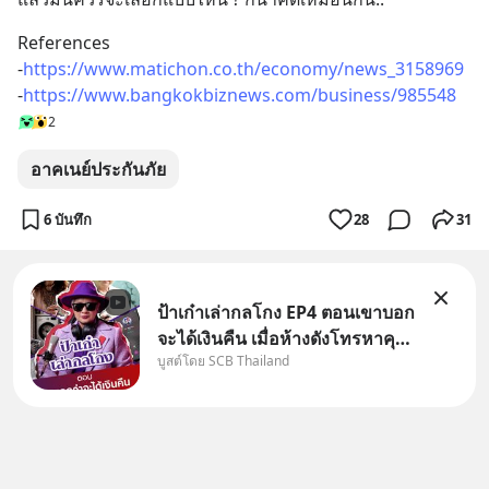
References
-
https://www.matichon.co.th/economy/news_3158969
-
https://www.bangkokbiznews.com/business/985548
2
อาคเนย์ประกันภัย
6 บันทึก
28
31
ป้าเก๋าเล่ากลโกง EP4 ตอนเขาบอก
จะได้เงินคืน เมื่อห้างดังโทรหาคุณ
บูสต์โดย SCB Thailand
วิยะดา แจ้งเรื่องเคลมสินค้าแล้ว
บอกว่าจะคืนเงิน คุณวิยะดาจะได้
เงินจริง หรือเป็นเรื่องจ้อจี้ หาคำ
ตอบได้ที่ “ป้าเก๋าเล่ากลโกง” EP4
ตอน “เขา