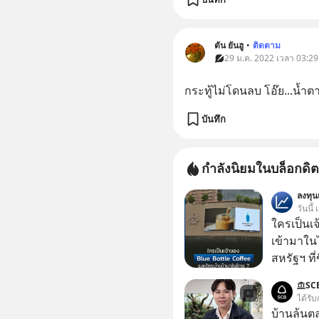
ตัน ยันฮู
•
ติดตาม
29 ม.ค. 2022 เวลา 03:29
กระทู้ไม่โดนลบ โอ๊ย...น้ำ
บันทึก
กำลังนิยมในบล็อกดิต
ลงทุ
วันนี้
ใครเป็นเ
เข้ามาใน
สหรัฐฯ ที่
สาขาแรกใ
SC
ได้รับ
บ้านล้นต