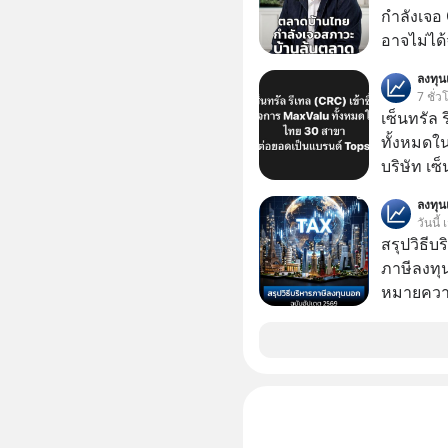
กำลังเจอ 
อาจไม่ได้จบแค่
#บ้านล้น
ลงทุ
#SCBThailand สามารถดูคลิปท
7 ชั่ว
ได้ที่ link : https://youtube.com/short
เซ็นทรัล 
xU9gYcfV
ทั้งหมดใ
บริษัท เซ
หรือ CRC 
ลงทุ
ฟู้ด รีเทล
วันนี้
หุ้นทั้ง
สรุปวิธี
ภาษีลงทุ
หมายความ