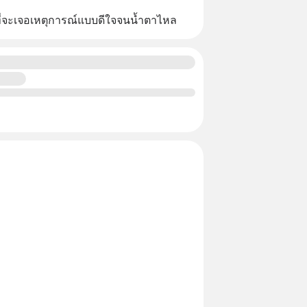
ะ​ ที่จะเจอเหตุการณ์แบบ​ดีใจจนน้ำตาไหล​