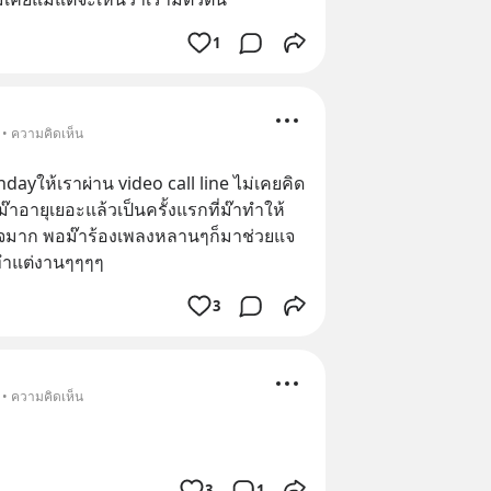
1
 • ความคิดเห็น
dayให้เราผ่าน video call line ไม่เคยคิด
ม๊าอายุเยอะแล้วเป็นครั้งแรกที่ม๊าทำให้ 
ดีใจมาก พอม๊าร้องเพลงหลานๆก็มาช่วยแจ
ทำแต่งานๆๆๆๆ
3
 • ความคิดเห็น
3
1