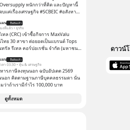
Oversupply หนักกว่าที่คิด และปัญหานี้
เรื่องเศรษฐกิจ #SCBEIC #อสังหา
ตลาด #เศรษฐกิจไทย #EICAround
นแมน
ยืนยันแล้ว
ี่ youtube ประกอบ
โมงที่แล้ว • ธุรกิจ
s/-
รีเทล (CRC) เข้าซื้อกิจการ MaxValu
Jk?feature=share
นไทย 30 สาขา ต่อยอดเป็นแบรนด์ Tops
ดาวน์
็นทรัล รีเทล คอร์ปอเรชั่น จำกัด (มหาชน)
แจ้งตลาดหลักทรัพย์ฯ ว่า บริษัท เซ็นทรัล
นแมน
ยืนยันแล้ว
 จำกัด (CFR) ซึ่งเป็นบริษัทย่อยที่ CRC ถือ
 เวลา 03:30 • หุ้น & เศรษฐกิจ
ทางตรงและทางอ้อม 100%
บริหารภาษีลงทุนนอก ฉบับอัปเดต 2569
นนอก คิดตามฐานภาษีบุคคลธรรมดา นั่น
ว่าถ้าเรามีกำไร 100,000 บาท
ดูทั้งหมด