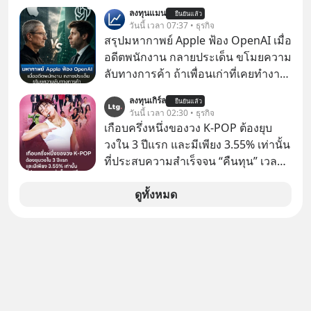
ของนักลงทุนไทยพร้อมกัน 3 เรื่อง
ลงทุนแมน
ยืนยันแล้ว
วันนี้ เวลา 07:37 • ธุรกิจ
สรุปมหากาพย์ Apple ฟ้อง OpenAI เมื่อ
อดีตพนักงาน กลายประเด็น ขโมยความ
ลับทางการค้า ถ้าเพื่อนเก่าที่เคยทำงาน
ด้วยกัน ทักมาขอให้เราช่วยหาไฟล์งาน
ลงทุนเกิร์ล
ยืนยันแล้ว
เก่าที่เขาเคยทำไว้ ตอนยังอยู่บริษัท
วันนี้ เวลา 02:30 • ธุรกิจ
เดียวกัน
เกือบครึ่งหนึ่งของวง K-POP ต้องยุบ
วงใน 3 ปีแรก และมีเพียง 3.55% เท่านั้น
ที่ประสบความสำเร็จจน “คืนทุน” เวลา
มองเข้าไปในวงการ K-POP เรามักจะ
เห็นภาพความสำเร็จที่หรูหรา คอนเสิร์ต
ดูทั้งหมด
สเกลใหญ่ระดับสเตเดียม และยอดขา
ยอัลบัมถล่มทลายจากวงตัวท็อปอย่าง
BTS, BLACKPINK หรือ SEVENTEEN