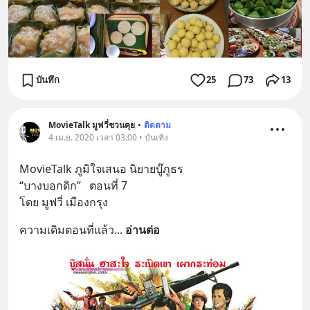
บันทึก
25
73
13
MovieTalk มูฟวี่ชวนคุย
•
ติดตาม
4 เม.ย. 2020 เวลา 03:00 • บันเทิง
MovieTalk ภูมิใจเสนอ นิยายบู๊ภูธร
“บางบอกดิก”   ตอนที่ 7
โดย มูฟวี่ เมืองกรุง
ความเดิมตอนที่แล้ว
... 
อ่านต่อ