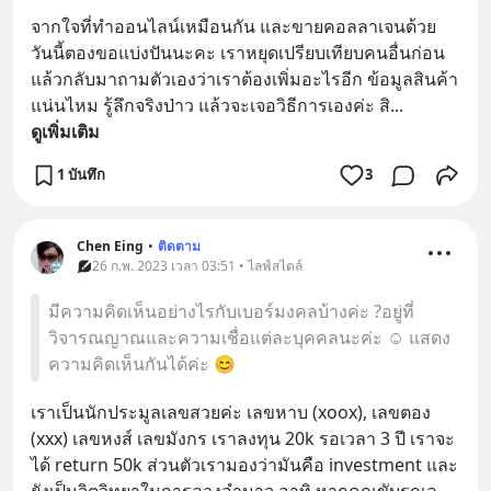
จากใจที่ทำออนไลน์เหมือนกัน และขายคอลลาเจนด้วย 
วันนี้ตองขอแบ่งปันนะคะ เราหยุดเปรียบเทียบคนอื่นก่อน 
แล้วกลับมาถามตัวเองว่าเราต้องเพิ่มอะไรอีก ข้อมูลสินค้า
แน่นไหม รู้ลึกจริงป่าว แล้วจะเจอวิธีการเองค่ะ สิ
... 
ดูเพิ่มเติม
1 บันทึก
3
Chen Eing
•
ติดตาม
26 ก.พ. 2023 เวลา 03:51 • ไลฟ์สไตล์
มีความคิดเห็นอย่างไรกับเบอร์มงคลบ้างค่ะ ?อยู่ที่
วิจารณญาณและความเชื่อแต่ละบุคคลนะค่ะ ☺️ แสดง
ความคิดเห็นกันได้ค่ะ 😊
เราเป็นนักประมูลเลขสวยค่ะ เลขหาบ (xoox), เลขตอง 
(xxx) เลขหงส์ เลขมังกร เราลงทุน 20k รอเวลา 3 ปี เราจะ
ได้ return 50k ส่วนตัวเรามองว่ามันคือ investment และ
ยังเป็นจิตวิทยาในการลวงอำนาจ อาทิ หากคุณขับรถเล
... 