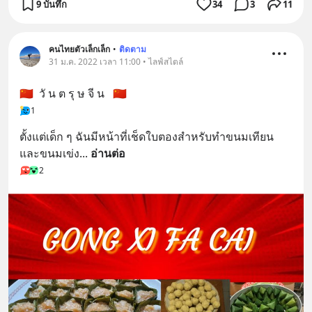
9 บันทึก
34
3
11
คนไทยตัวเล็กเล็ก
•
ติดตาม
31 ม.ค. 2022 เวลา 11:00 • ไลฟ์สไตล์
🇨🇳  วั น ต รุ ษ จี น   🇨🇳
1
ตั้งแต่เด็ก ๆ ฉันมีหน้าที่เช็ดใบตองสำหรับทำขนมเทียน
และขนมเข่ง
... 
อ่านต่อ
2