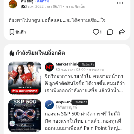
ตัน ยันฮู
•
ติดตาม
2 ก.พ. 2022 เวลา 06:11 • ความคิดเห็น
ต้องพาไปหาตูน บอดี้สแลม...จะได้ความเชื่อ...ใจ
บันทึก
1
กำลังนิยมในบล็อกดิต
MarketThink
ยืนยันแล้ว
30 ก.ค. เวลา 03:00 • การตลาด
จิตวิทยาการขาย ทำไม คนขายหน้าตา
ดี ลูกค้าตัดสินใจซื้อ ได้ง่ายขึ้น สมมติว่า
เราเพิ่งออกกำลังกายเสร็จ แล้วหิวน้ำ
มาก ๆ แล้วเจอร้านขายน้ำอยู่สองร้านที่
ลงทุนแมน
ยืนยันแล้ว
ขายของเหมือนกันทุกอย่าง
ได้รับการบูสต์
กองทุน S&P 500 ค่าจัดการฟรี ไม่มีลิ
มิต กองแรกในไทย มาแล้ว.. กองทุนที่
ออกแบบมาเพื่อแก้ Pain Point ใหญ่