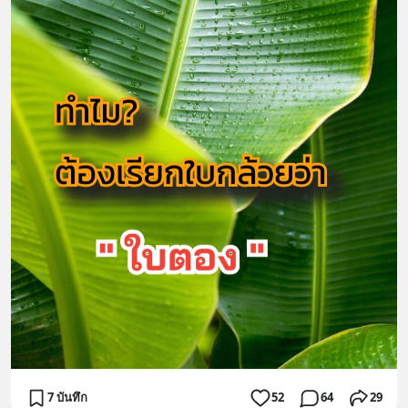
7 บันทึก
52
64
29