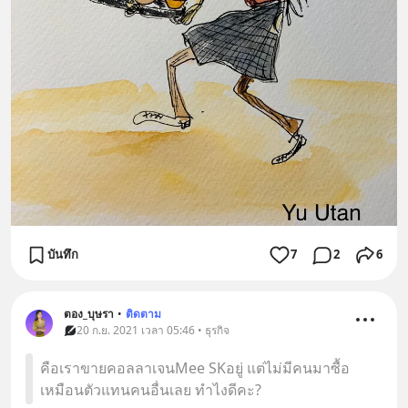
บันทึก
7
2
6
ตอง_บุษรา
•
ติดตาม
20 ก.ย. 2021 เวลา 05:46 • ธุรกิจ
คือเราขายคอลลาเจนMee SKอยู่ แต่ไม่มีคนมาซื้อ
เหมือนตัวแทนคนอื่นเลย ทำไงดีคะ?