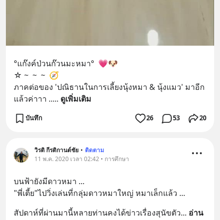
°แก๊งค์ป่วนก๊วนมะหมา°  💗🐶
☆ ~  ~  ~  🧭
ภาคต่อของ 'ปณิธานในการเลี้ยงนุ้งหมา & นุ้งแมว' มาอีก
แล้วค่าาา ..
... 
ดูเพิ่มเติม
บันทึก
26
53
20
วิรติ กีรติกานต์ชัย
•
ติดตาม
11 พ.ค. 2020 เวลา 02:42 • การศึกษา
บนฟ้ายังมีดาวหมา ...
"พี่เตี้ย"ไปวิ่งเล่นที่กลุ่มดาวหมาใหญ่ หมาเล็กแล้ว ...
สัปดาห์ที่ผ่านมานี้หลายท่านคงได้ข่าวเรื่องสุนัขตัว
... 
อ่าน