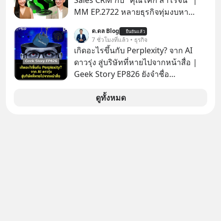
Sales CRM กับ "คุณโค้ก สาโรจน์" |
MM EP.2722 หลายธุรกิจทุ่มงบหา
ลูกค้าใหม่ไม่หยุด ทั้งที่คนที่ซื้อของไป
ด.ดล Blog
ยืนยันแล้ว
แล้ว คือกลุ่มที่มีโอกาสซื้อซ้ำสูงที่สุด แต่
7 ชั่วโมงที่แล้ว • ธุรกิจ
กลับปล่อยให้เงียบหายไปโดยไม่รู้ตัว ใน
เกิดอะไรขึ้นกับ Perplexity? จาก AI
Mission To The Moon EP นี้ เราจะมา
ดาวรุ่ง สู่บริษัทที่หายไปจากหน้าสื่อ |
คุยกับคุณโค้ก สาโรจน์ อธิวิทวัส CEO
Geek Story EP826 ยังจำชื่อ
& Founder, Wisible ผู้มีประสบการณ์
Perplexity กันได้ไหม สตาร์ตอัป AI ที่
ด้านงานขายและ CRM มากกว่า 20 ปี
เคยถูกยกไปเทียบชั้นกับยักษ์ใหญ่อย่าง
ดูทั้งหมด
ว่าทำไม "ลูกค้าเดิม" ถึงเป็นสินทรัพย์ที่
OpenAI ภายในเวลาแค่ 2 ปี มูลค่า
ธุรกิจมองข้ามมากที่สุด และจะเปลี่ยน
บริษัทพุ่งกระฉูดจาก 500 ล้าน เป็น 2
ข้อมูลที่กระจัดกระจายให้กลายเป็นราย
หมื่น 1 พันล้านดอลลาร์ โตขึ้นกว่า 40
ได้ที่ต่อเนื่องได้ยังไง ถ้ายอดขายไม่โต
เท่า! แต่สังเกตไหม ว่าทำไมวันนี้ชื่อของ
แต่งบโฆษณาก็พอแล้ว คำตอบอาจอยู่ที่
พวกเขาถึงหายเงียบไปจากพาดหัวข่าว
ฐานลูกค้าเดิมที่คุณมีอยู่ #SalesCRM
เทคโนโลยีหน้าตาเฉย เกิดอะไรขึ้นกัน
#CRM #ลูกค้าเดิม #Revenue
แน่ นี่คือ The Rise and Fall ของดาวรุ่ง
#MissionAcademy #interview
วงการ AI หรือเป็นเพียงการเร้นกายใน
#missiontothemoon
เงามืดเพื่อซุ่มสร้างอาวุธใหม่ที่น่ากลัว
#missiontothemoonpodcast
กว่าเดิม EP นี้เราจะมาถอดรหัสกลยุทธ์