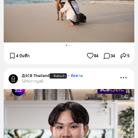
4 บันทึก
84
34
5
SCB Thailand
•
ติดตาม
ยืนยันแล้ว
ได้รับการบูสต์
1:42