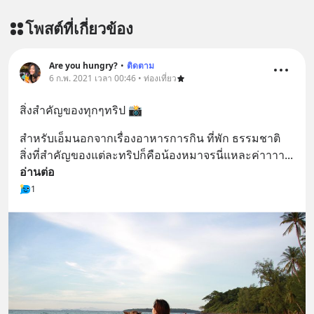
https://lin.ee/aMEkyNA
โพสต์ที่เกี่ยวข้อง
========================= 📣
สนับสนุนโดย 📣
=========================
Are you hungry?
•
ติดตาม
6 ก.พ. 2021 เวลา 00:46 • ท่องเที่ยว
เครียด หลับยาก ผมอยากแนะนำ
ผลิตภัณฑ์เสริมอาหาร Diip CBD ช่วย
สิ่งสำคัญของทุกๆทริป 📸
บรรเทาความเครียด ลดความวิตกกังวล
เพิ่มการผ่อนคลาย ซึ่งช่วยให้การนอน
สำหรับเอ็มนอกจากเรื่องอาหารการกิน ที่พัก ธรรมชาติ 
หลับมีประสิทธิภาพมากยิ่งขึ้น 📍 สนใจ
สิ่งที่สำคัญของแต่ละทริปก็คือน้องหมาจรนี่แหละค่าาาา
... 
สั่งซื้อสินค้า Diip CBD 💬 LINE :
อ่านต่อ
@diipgeek 🔗 หรือกดลิงก์
1
https://lin.ee/U91Fzyz