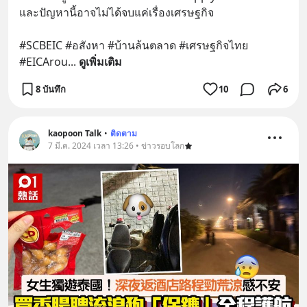
และปัญหานี้อาจไม่ได้จบแค่เรื่องเศรษฐกิจ 
#SCBEIC #อสังหา #บ้านล้นตลาด #เศรษฐกิจไทย 
#EICArou
... 
ดูเพิ่มเติม
8 บันทึก
10
6
kaopoon Talk
•
ติดตาม
7 มี.ค. 2024 เวลา 13:26 • ข่าวรอบโลก