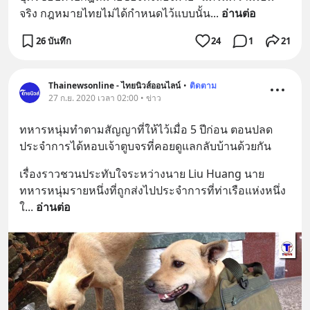
จริง กฎหมายไทยไม่ได้กำหนดไว้แบบนั้น
... 
อ่านต่อ
26 บันทึก
24
1
21
Thainewsonline - ไทยนิวส์ออนไลน์
•
ติดตาม
27 ก.ย. 2020 เวลา 02:00 • ข่าว
ทหารหนุ่มทำตามสัญญาที่ให้ไว้เมื่อ 5 ปีก่อน ตอนปลด
ประจำการได้หอบเจ้าตูบจรที่คอยดูแลกลับบ้านด้วยกัน
เรื่องราวชวนประทับใจระหว่างนาย Liu Huang นาย
ทหารหนุ่มรายหนึ่งที่ถูกส่งไปประจำการที่ท่าเรือแห่งหนึ่ง
ใ
... 
อ่านต่อ