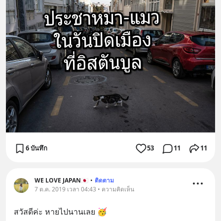
6 บันทึก
53
11
11
WE LOVE JAPAN🇯🇵
•
ติดตาม
7 ต.ค. 2019 เวลา 04:43 • ความคิดเห็น
สวัสดีค่ะ หายไปนานเลย 🥳