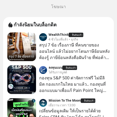
โฆษณา
กำลังนิยมในบล็อกดิต
WealthThink
ยืนยันแล้ว
4 ชั่วโมงที่แล้ว • ธุรกิจ
สรุป 7 ข้อ เรื่องภาษี ที่คนขายของ
ออนไลน์ แล้วไม่อยากโดนภาษีย้อนหลัง
ต้องรู้ ภาษีย้อนหลังคือฝันร้าย ที่พ่อค้า
แม่ค้าคนไหนก็คงไม่อยากพบเจอ
ลงทุนแมน
ยืนยันแล้ว
ได้รับการบูสต์
กองทุน S&P 500 ค่าจัดการฟรี ไม่มีลิ
มิต กองแรกในไทย มาแล้ว.. กองทุนที่
ออกแบบมาเพื่อแก้ Pain Point ใหญ่
ของนักลงทุนไทยพร้อมกัน 3 เรื่อง
Mission To The Moon
ยืนยันแล้ว
เมื่อวาน เวลา 13:00
เปลี่ยนข้อมูลเดิม ให้เป็นรายได้ด้วย