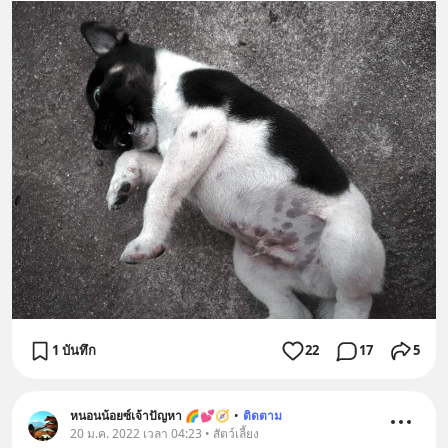
1 บันทึก
22
17
5
หนอนน้อยซ์เจ้าปัญหา 🌈💕🧭
•
ติดตาม
20 ม.ค. 2022 เวลา 04:23 • สัตว์เลี้ยง