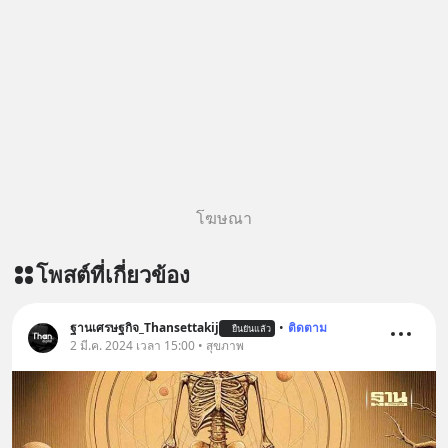
The original article appeared here
https://www.tharadhol.com/geek-
story-ep827-is-a-colony-on-mars-
real/ ติดตามสาระดี ๆ อัพเดททุกวันผ่าน
Line OA ด.ดล Blog คลิกเลย -->
https://lin.ee/aMEkyNA
========================= 📣
สนับสนุนโดย 📣
=========================
โฆษณา
เครียด หลับยาก ผมอยากแนะนำ
ผลิตภัณฑ์เสริมอาหาร Diip CBD ช่วย
โพสต์ที่เกี่ยวข้อง
บรรเทาความเครียด ลดความวิตกกังวล
เพิ่มการผ่อนคลาย ซึ่งช่วยให้การนอน
หลับมีประสิทธิภาพมากยิ่งขึ้น 📍 สนใจ
ฐานเศรษฐกิจ_Thansettakij
•
ติดตาม
ยืนยันแล้ว
สั่งซื้อสินค้า Diip CBD 💬 LINE :
2 มี.ค. 2024 เวลา 15:00 • สุขภาพ
@diipgeek 🔗 หรือกดลิงก์
https://lin.ee/U91Fzyz