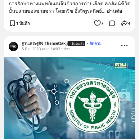
การรักษาทางแพทย์แผนจีนด้วยการถ่ายเลือด คอลัมน์ชีวิต
บั้นปลายของชายชรา โดยกริช อึ้งวิฑูรสถิตย์
... 
อ่านต่อ
1 บันทึก
7
4
ฐานเศรษฐกิจ_Thansettakij
•
ติดตาม
ยืนยันแล้ว
5 มิ.ย. 2023 เวลา 14:03 • ข่าว