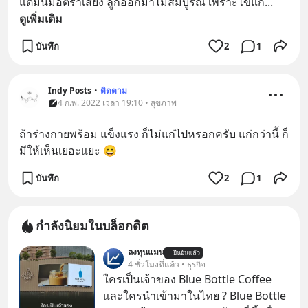
แต่มันมีอัตราเสี่ยง ลูกออกมาไม่สมบูรณ์ เพราะไข่แก่
... 
ดูเพิ่มเติม
บันทึก
2
1
Indy Posts
•
ติดตาม
4 ก.พ. 2022 เวลา 19:10 • สุขภาพ
ถ้าร่างกายพร้อม แข็งแรง ก็ไม่แก่ไปหรอกครับ แก่กว่านี้ ก็
มีให้เห็นเยอะแยะ 😄
บันทึก
2
1
กำลังนิยมในบล็อกดิต
ลงทุนแมน
ยืนยันแล้ว
4 ชั่วโมงที่แล้ว • ธุรกิจ
ใครเป็นเจ้าของ Blue Bottle Coffee
และใครนำเข้ามาในไทย ? Blue Bottle