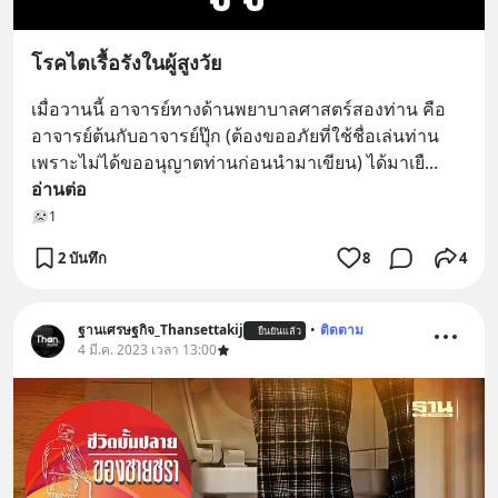
โรคไตเรื้อรังในผู้สูงวัย
เมื่อวานนี้ อาจารย์ทางด้านพยาบาลศาสตร์สองท่าน คือ
อาจารย์ต้นกับอาจารย์ปุ๊ก (ต้องขออภัยที่ใช้ชื่อเล่นท่าน 
เพราะไม่ได้ขออนุญาตท่านก่อนนำมาเขียน) ได้มาเยื
... 
อ่านต่อ
1
2 บันทึก
8
4
ฐานเศรษฐกิจ_Thansettakij
•
ติดตาม
ยืนยันแล้ว
4 มี.ค. 2023 เวลา 13:00