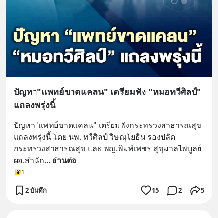
ปัญหา"แพทย์ขาดแคลน" เตรียมฟัง "หมอทวีศิลป์"
แถลงพรุ่งนี้
ปัญหา"แพทย์ขาดแคลน" เตรียมฟังกระทรวงสาธารณสุข
แถลงพรุ่งนี้ โดย นพ. ทวีศิลป์ วิษณุโยธิน รองปลัด
กระทรวงสาธารณสุข และ พญ.พิมพ์เพชร สุขุมาลไพบูลย์ 
ผอ.สำนัก
... 
อ่านต่อ
1
2 บันทึก
15
2
5