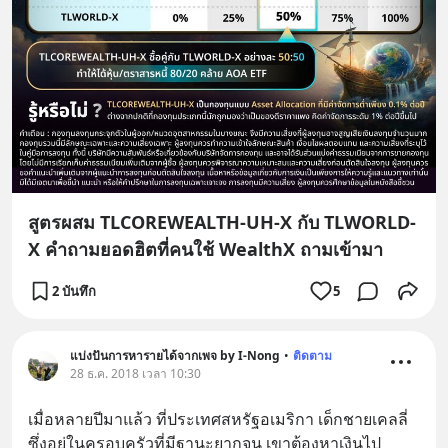
สูตรผสม TLCOREWEALTH-UH-X กับ TLWORLD-
X คำถามยอดฮิตที่คนใช้ WealthX ถามเข้ามา
2 บันทึก
5
แบ่งปันการหารายได้จากเพจ by I-Nong
•
ติดตาม
28 ธ.ค. 2018 เวลา 10:30
เมื่อหลายปีมาแล้ว ที่ประเทศสหรัฐอเมริกา เด็กชายเคลลี่
ซึ่งอยู่ในครอบครัวที่มีฐานะยากจน เขาต้องหาเงินไป