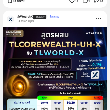
15 บันทึก
13
1
18
WealthX
•
ติดตาม
ยืนยันแล้ว
ได้รับการบูสต์