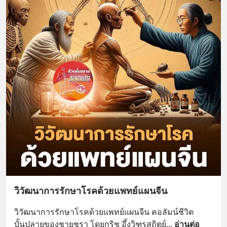
วิวัฒนาการรักษาโรคด้วยแพทย์แผนจีน
วิวัฒนาการรักษาโรคด้วยแพทย์แผนจีน คอลัมน์ชีวิต
บั้นปลายของชายชรา โดยกริช อึ้งวิฑูรสถิตย์
... 
อ่านต่อ