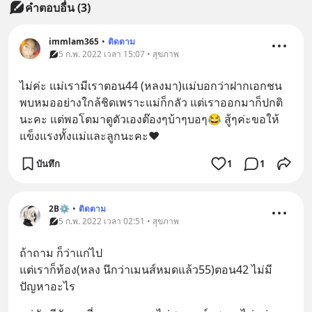
คำตอบอื่น
(
3
)
immlam365
•
ติดตาม
5 ก.พ. 2022 เวลา 15:07 • สุขภาพ
ไม่ค่ะ แม่เรามีเราตอน44 (หลงมา)แม่บอกว่าฝากเอกชน
พบหมออย่างใกล้ชิดเพราะแม่ก็กลัว แต่เราออกมาก็ปกติ
นะคะ แต่พอโตมาดูตัวเองต๊องๆบ้าๆบอๆ😂 สู้ๆค่ะขอให้
แข็งแรงทั้งแม่และลูกนะคะ♥️
บันทึก
1
1
2B⚙
•
ติดตาม
5 ก.พ. 2022 เวลา 02:51 • สุขภาพ
ถ้าถาม ก็ว่าแก่ไป
แต่เราก็ท้อง(หลง นึกว่าเมนส์หมดแล้ว55)ตอน42 ไม่มี
ปัญหาอะไร