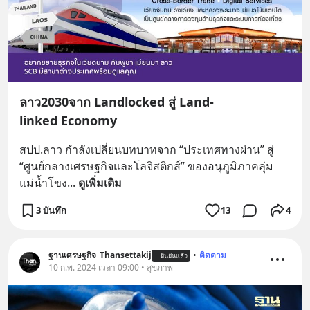
ลาว2030จาก Landlocked สู่ Land-
linked Economy
สปป.ลาว กำลังเปลี่ยนบทบาทจาก “ประเทศทางผ่าน” สู่ 
“ศูนย์กลางเศรษฐกิจและโลจิสติกส์” ของอนุภูมิภาคลุ่ม
แม่น้ำโขง
... 
ดูเพิ่มเติม
3 บันทึก
13
4
ฐานเศรษฐกิจ_Thansettakij
•
ติดตาม
ยืนยันแล้ว
10 ก.พ. 2024 เวลา 09:00 • สุขภาพ