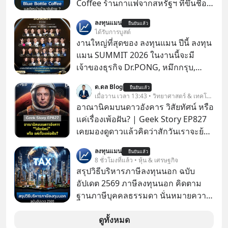
Coffee ร้านกาแฟจากสหรัฐฯ ที่ขึ้นชื่อ
เรื่องความพิถีพิถัน กำลังจะเปิดสาขา
ลงทุนแมน
ยืนยันแล้ว
แรกในประเทศไทย ที่ Central Park
ได้รับการบูสต์
งานใหญ่ที่สุดของ ลงทุนแมน ปีนี้ ลงทุน
แมน SUMMIT 2026 ในงานนี้จะมี
เจ้าของธุรกิจ Dr.PONG, หมึกกรุบ,
Srichand, Jones’ Salad, LA GLACE,
ด.ดล Blog
ยืนยันแล้ว
Fastwork, MizuMi, KARMART, อิชิตัน
เมื่อวาน เวลา 13:43 • วิทยาศาสตร์ & เทคโนโลยี
มาแชร์ความรู้การสร้างธุรกิจ
อาณานิคมบนดาวอังคาร วิสัยทัศน์ หรือ
แค่เรื่องเพ้อฝัน? | Geek Story EP827
เคยมองดูดาวแล้วคิดว่าสักวันเราจะย้าย
ไปอยู่บนดาวอังคารตามที่ Elon Musk
ลงทุนแมน
ยืนยันแล้ว
หรือ Jeff Bezos บอกไว้หรือเปล่า ภาพ
8 ชั่วโมงที่แล้ว • หุ้น & เศรษฐกิจ
ฝันที่มหาเศรษฐีซิลิคอนแวลลีย์วาดไว้ว่า
สรุปวิธีบริหารภาษีลงทุนนอก ฉบับ
มนุษย์นับล้านจะไปสร้างอาณานิคม
อัปเดต 2569 ภาษีลงทุนนอก คิดตาม
ใหม่ ล้อมรอบด้วยเทคโนโลยีสุดล้ำ อาจ
ฐานภาษีบุคคลธรรมดา นั่นหมายความ
จะฟังดูน่าตื่นเต้น แต่ความจริงที่ถูกซ่อน
ว่าถ้าเรามีกำไร 100,000 บาท
ไว้ใต้พรมคือ ดาวอังคารเป็นเพียงนรกที่
ดูทั้งหมด