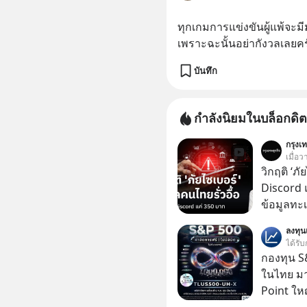
ทุกเกมการแข่งขันผู้แพ้จะมี
เพราะฉะนั้นอย่ากังวลเลยคร
บันทึก
กำลังนิยมในบล็อกดิต
กรุงเท
เมื่อ
วิกฤติ ‘ภ
Discord แ
ข้อมูลทะ
อยู่ในมื
ลงทุ
350 บาท 
ได้รับ
กองทุน S&
ในไทย มาแ
Point ใหญ