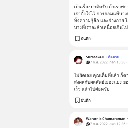
เป็นเรื่องปกติครับ​ ถ้าเราพ
เราตั้งใจไว้​ การยอมแพ้บางที
ทั้งความรู้สึก​ และร่างกาย​ ให
บางที่เราจะล้าเหนื่อยเกินไป
บันทึก
Surasak4.0
•
ติดตาม
7 ก.พ. 2022 เวลา 15:38 
ไม่ผิดเลย คุณเต็มที่แล้ว ก็ตา
ส่งผลกับผลลัพธ์เยอะแยะ ยอมแ
เร็ว แล้วไปต่อครับ
บันทึก
Wararnis Chamaraman
•
7 ก.พ. 2022 เวลา 12:36 