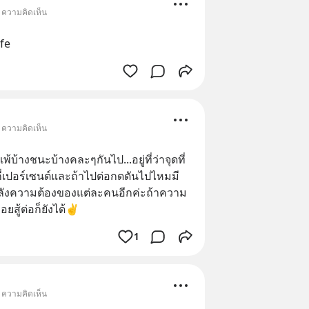
• ความคิดเห็น
ife
• ความคิดเห็น
้บ้างชนะบ้างคละๆกันไป...อยู่ที่ว่าจุดที่
กี่เปอร์เซนต์และถ้าไปต่อกดดันไปไหมมี
ี่พลังความต้องของแต่ละคนอีกค่ะถ้าความ
อยสู้ต่อก็ยังได้✌
1
• ความคิดเห็น