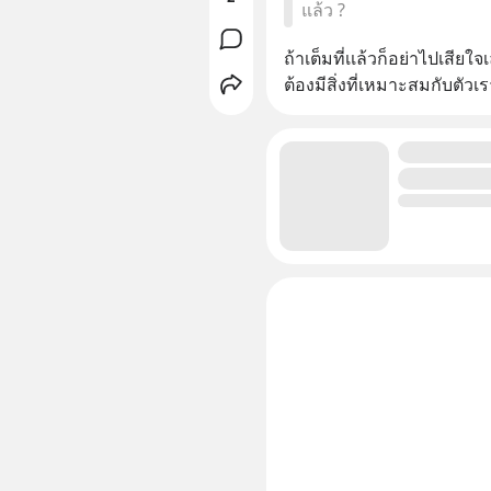
แล้ว ?
ถ้าเต็มที่เเล้วก็อย่าไปเสียใ
ต้องมีสิ่งที่เหมาะสมกับตัว