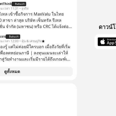
etThink
ยืนยันแล้ว
าน เวลา 11:31 • ธุรกิจ
รีเทล เข้าซื้อกิจการ MaxValu ในไทย
0 สาขา ล่าสุด บริษัท เซ็นทรัล รีเทล
ดาวน์
ั่น จํากัด (มหาชน) หรือ CRC ได้แจ้งต่อ
ทรัพย์แห่งประเทศไทยว่า ได้เข้าทำการ
นแมน
ยืนยันแล้ว
้นในบริษัท อิออน (ไทยแลนด์) จำกัด
าน เวลา 12:00 • หุ้น & เศรษฐกิจ
MaxValu ในไทย
ต้องรู้ แต่ไม่ค่อยมีใครบอก เมื่อถึงวัยที่เริ่ม
เพื่อลดหย่อนภาษี | ลงทุนแมนจะเล่าให้
ข้าสู่วัยทำงานและเริ่มมีรายได้ถึงเกณฑ์เสีย
จากจะช่วยลดหย่อนภาษีได้แล้ว ยังเป็น
ดูทั้งหมด
สร้างความมั่งคั่งระยะยาว แต่น้อยคน
ว่า ถ้าลงทุนใน RMF ควรรู้ อะไรบ้าง
ไหน ทำอย่างไร ถึงจะดีกับเรา แล้วเรา
มูลอะไรเกี่ยวกับ RMF บ้าง เพื่อให้นำไปใช้
ต่อได้จริง ๆ ลงทุนแมนจะเล่าให้ฟัง