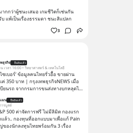
มากกว่าผู้ชนะเสมอ เกมชีวิตก็เช่นกัน 
ับ แพ้เป็นเรื่องธรรมดา ชนะสิแปลก
3
พธุรกิจ
ยืนยันแล้ว
วาน เวลา 16:00 • วิทยาศาสตร์ & เทคโนโลยี
ัยไซเบอร์’ ข้อมูลคนไทยรั่วอื้อ ขายผ่าน
ค่ 350 บาท | กรุงเทพธุรกิจNEWS เมื่อ
เบียนรถ จากกรมการขนส่งทางบกหลุดไป
อมิจฉาชีพ และถูกขายในตลาดมืดด้วยราคา
นแมน
ยืนยันแล้ว
รัฐบาลทำยังไงต่อ?
การบูสต์
P 500 ค่าจัดการฟรี ไม่มีลิมิต กองแรก
ล้ว.. กองทุนที่ออกแบบมาเพื่อแก้ Pain
่ของนักลงทุนไทยพร้อมกัน 3 เรื่อง