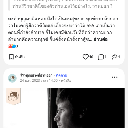
ท่านรีวิวชาตินี้ของตัวท่านเองไว้อย่างไร, วานบอก ?
คงทำบุญมาดีแหละ ถึงได้เป็นคนสุขง่าย-ทุกข์ยาก ถ้าบอก
ว่าไม่เคยรู้สึกว่าชีวิตแย่ เดี๋ยวจะหาว่าโม้ 555 เอาเป็นว่า
ตอนที่กำลังลำบาก ก็ไม่เคยมีซักแว๊ปที่คิดว่าความยาก
ลำบากคือความทุกข์ ก็แค่ตั้งหน้าตั้งตาสู้ช
... 
อ่านต่อ
3
บันทึก
10
1
1
รีวิวทุกอย่างที่อ่านออก
•
ติดตาม
24 ม.ค. 2023 เวลา 14:00 • หนังสือ