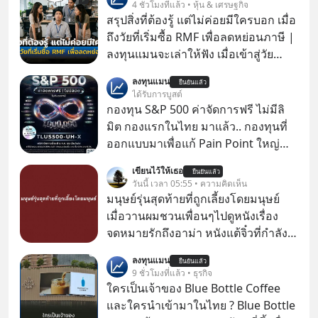
4 ชั่วโมงที่แล้ว • หุ้น & เศรษฐกิจ
สรุปสิ่งที่ต้องรู้ แต่ไม่ค่อยมีใครบอก เมื่อ
ถึงวัยที่เริ่มซื้อ RMF เพื่อลดหย่อนภาษี |
ลงทุนแมนจะเล่าให้ฟัง เมื่อเข้าสู่วัย
ทำงานและเริ่มมีรายได้ถึงเกณฑ์เสีย
ลงทุนแมน
ยืนยันแล้ว
ภาษี หลายคนมักได้รับคำแนะนำให้
ได้รับการบูสต์
ลงทุนใน RMF เพราะนอกจากจะช่วยลด
กองทุน S&P 500 ค่าจัดการฟรี ไม่มีลิ
หย่อนภาษีได้แล้ว ยังเป็นโอกาสในการ
มิต กองแรกในไทย มาแล้ว.. กองทุนที่
สร้างความมั่งคั่งระยะยาว แต่น้อยคน
ออกแบบมาเพื่อแก้ Pain Point ใหญ่
นักที่จะลงลึกว่า ถ้าลงทุนใน RMF ควรรู้
ของนักลงทุนไทยพร้อมกัน 3 เรื่อง
เขียนไว้ให้เธอ
อะไรบ้าง ควรดู ตรงไหน ทำอย่างไร ถึง
ยืนยันแล้ว
วันนี้ เวลา 05:55 • ความคิดเห็น
จะดีกับเรา แล้วเราควรรู้ข้อมูลอะไร
มนุษย์รุ่นสุดท้ายที่ถูกเลี้ยงโดยมนุษย์
เกี่ยวกับ RMF บ้าง เพื่อให้นำไปใช้ต่อได้
เมื่อวานผมชวนเพื่อนๆไปดูหนังเรื่อง
จริง ๆ ลงทุนแมนจะเล่าให้ฟัง
จดหมายรักถึงอาม่า หนังแต้จิ๋วที่กำลัง
โด่งดังทั่วโลกอยู่ในตอนนี้ เหตุเกิดจาก
ลงทุนแมน
ยืนยันแล้ว
ป๊าผมเห็นโปสเตอร์หนังเรื่องนี้หลาย
9 ชั่วโมงที่แล้ว • ธุรกิจ
เดือนก่อนและอยากดูมาก ด้วยเพราะว่า
ใครเป็นเจ้าของ Blue Bottle Coffee
อากงก็มาจากเมืองจีน ป๊าก็พูดแต้จิ๋วได้
และใครนำเข้ามาในไทย ? Blue Bottle