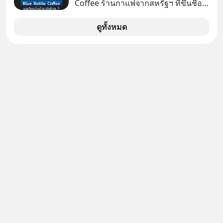
มีเรื่องราวมีความผูกพันที่ได้ยินตั้งแต่
Coffee ร้านกาแฟจากสหรัฐฯ ที่ขึ้นชื่อ
เด็ก
เรื่องความพิถีพิถัน กำลังจะเปิดสาขา
แรกในประเทศไทย ที่ Central Park
ดูทั้งหมด