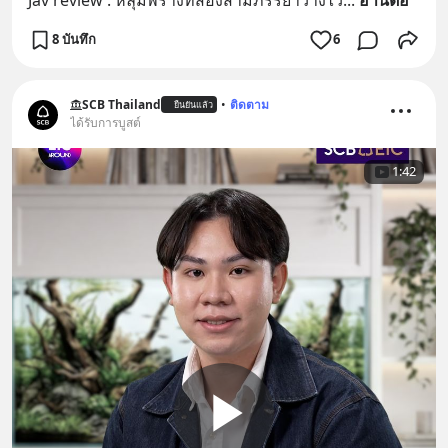
8 บันทึก
6
SCB Thailand
•
ติดตาม
ยืนยันแล้ว
ได้รับการบูสต์
1:42