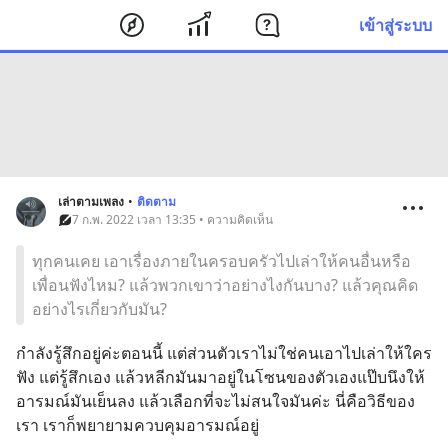
เข้าสู่ระบบ
เล่าตามเพลง
•
ติดตาม
7 ก.พ. 2022 เวลา 13:35 • ความคิดเห็น
ทุกคนเคย เอาเรื่องภายในครอบครัวไปเล่าให้คนอื่นหรือ
เพื่อนฟังไหม? แล้วพวกเขาว่าอย่างไงกันบาง? แล้วคุณคิด
อย่างไรเกี่ยวกับมัน?
กำลังรู้สึกอยู่ค่ะตอนนี้ แต่ส่วนตัวเราไม่ใช่คนเอาไปเล่าให้ใคร
ฟัง แต่รู้สึกเอง แล้วหลีกมันมาอยู่ในโซนของตัวเองแป๊บนึงให้
อารมณ์มันเย็นลง แล้วเลือกที่จะไม่สนใจมันค่ะ นี่คือวิธีของ
เรา เราก็พยายามควบคุมอารมณ์อยู่