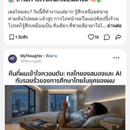
เคยไหมคะ? วันนี้ที่ทำงานแย่มาก รู้สึกเหนื่อยหน่าย 
ท่วมท้นไปหมด แล้วจู่ๆ การไถหน้าจอในแอปช้อปปิ้งร้าน
โปรดก็รู้สึกเหมือนเป็น สิ่งเดียว ที่ช่วยเยียวยาใจไ
... 
อ่านต่อ
1 บันทึก
10
MyThoughts
•
ติดตาม
ได้รับการบูสต์