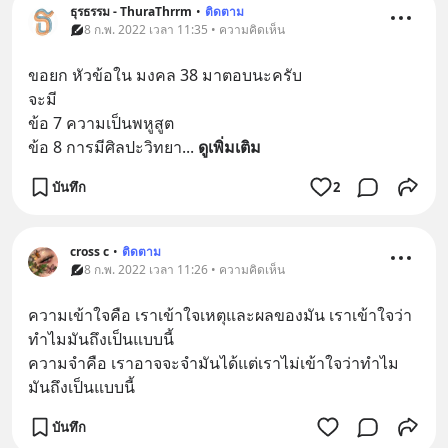
ธุรธรรม - ThuraThrrm
•
ติดตาม
8 ก.พ. 2022 เวลา 11:35 • ความคิดเห็น
ขอยก หัวข้อใน มงคล 38 มาตอบนะครับ
จะมี
ข้อ 7 ความเป็นพหูสูต
ข้อ 8 การมีศิลปะวิทยา
... 
ดูเพิ่มเติม
บันทึก
2
cross c
•
ติดตาม
8 ก.พ. 2022 เวลา 11:26 • ความคิดเห็น
ความเข้าใจคือ เราเข้าใจเหตุและผลของมัน เราเข้าใจว่า
ทำไมมันถึงเป็นแบบนี้
ความจำคือ เราอาจจะจำมันได้แต่เราไม่เข้าใจว่าทำไม
มันถึงเป็นแบบนี้
บันทึก