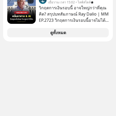
แรกในประเทศไทย ที่ Central Park
เมื่อวาน เวลา 15:02 • ไลฟ์สไตล์
วิกฤตการเงินรอบนี้ อาจใหญ่กว่าที่คุณ
คิด? สรุปบทสัมภาษณ์ Ray Dalio | MM
EP.2723 วิกฤตการเงินรอบนี้อาจไม่ได้
เหมือนทุกครั้งที่เราเคยเจอ เมื่อ Ray
Dalio ชายผู้เคยทำนายวิกฤตเศรษฐกิจ
ดูทั้งหมด
มาแล้วหลายต่อหลายครั้ง ออกมาส่ง
สัญญาณเตือนระเบิดเวลาลูกใหม่ที่
กำลังก่อตัวขึ้น จาก "ระเบิดหนี้สิน
มหาศาล" ผสานเข้ากับ "ฟองสบู่กระแส
AI" ที่ผู้คนกำลังแห่ไล่ราคาอย่างบ้าคลั่ง
บทเรียนจากประวัติศาสตร์ 500 ปี บอก
อะไรเรา? ระเบียบโลกกำลังจะเปลี่ยน
มือไปในทิศทางไหน? และเราควรรับมือ
อย่างไรก่อนที่ทุกอย่างจะสายเกินไป?
ร่วมเจาะลึกบทวิเคราะห์และข้อคิดการ
เงินฉบับ Dalio กันได้ใน EP. นี้
#RayDalio #สรุปบทเรียน #การเงินการ
ลงทุน #MissionToTheMoon