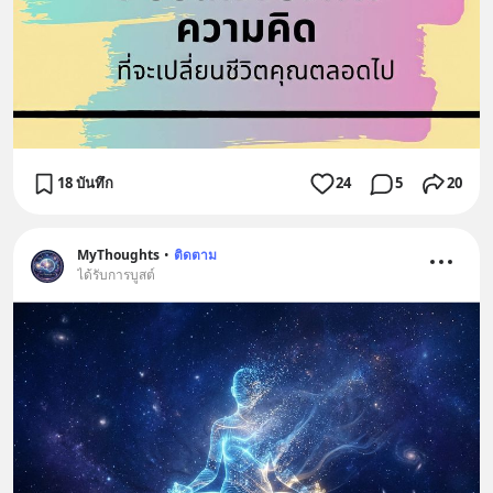
18 บันทึก
24
5
20
MyThoughts
•
ติดตาม
ได้รับการบูสต์