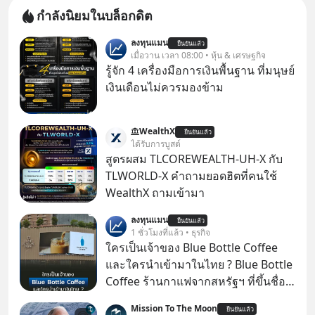
กำลังนิยมในบล็อกดิต
ลงทุนแมน
ยืนยันแล้ว
เมื่อวาน เวลา 08:00 • หุ้น & เศรษฐกิจ
รู้จัก 4 เครื่องมือการเงินพื้นฐาน ที่มนุษย์
เงินเดือนไม่ควรมองข้าม
WealthX
ยืนยันแล้ว
ได้รับการบูสต์
สูตรผสม TLCOREWEALTH-UH-X กับ
TLWORLD-X คำถามยอดฮิตที่คนใช้
WealthX ถามเข้ามา
ลงทุนแมน
ยืนยันแล้ว
1 ชั่วโมงที่แล้ว • ธุรกิจ
ใครเป็นเจ้าของ Blue Bottle Coffee
และใครนำเข้ามาในไทย ? Blue Bottle
Coffee ร้านกาแฟจากสหรัฐฯ ที่ขึ้นชื่อ
เรื่องความพิถีพิถัน กำลังจะเปิดสาขา
Mission To The Moon
ยืนยันแล้ว