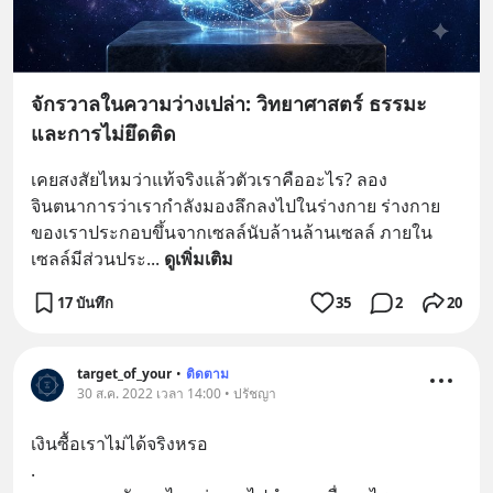
จักรวาลในความว่างเปล่า: วิทยาศาสตร์ ธรรมะ
และการไม่ยึดติด
เคยสงสัยไหมว่าแท้จริงแล้วตัวเราคืออะไร? ลอง
จินตนาการว่าเรากำลังมองลึกลงไปในร่างกาย ร่างกาย
ของเราประกอบขึ้นจากเซลล์นับล้านล้านเซลล์ ภายใน
เซลล์มีส่วนประ
... 
ดูเพิ่มเติม
17 บันทึก
35
2
20
target_of_your
•
ติดตาม
30 ส.ค. 2022 เวลา 14:00 • ปรัชญา
เงินซื้อเราไม่ได้จริงหรอ
.