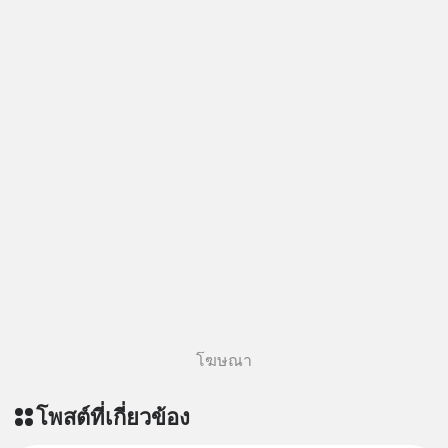
#MissionToTheMoonPodcast
โฆษณา
โพสต์ที่เกี่ยวข้อง