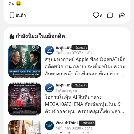
คะ 😆
บันทึก
3
กำลังนิยมในบล็อกดิต
ลงทุนแมน
ยืนยันแล้ว
วันนี้ เวลา 07:37 • ธุรกิจ
สรุปมหากาพย์ Apple ฟ้อง OpenAI เมื่อ
อดีตพนักงาน กลายประเด็น ขโมยความ
ลับทางการค้า ถ้าเพื่อนเก่าที่เคยทำงาน
ด้วยกัน ทักมาขอให้เราช่วยหาไฟล์งาน
ลงทุนแมน
ยืนยันแล้ว
เก่าที่เขาเคยทำไว้ ตอนยังอยู่บริษัท
ได้รับการบูสต์
เดียวกัน
โอกาสในหุ้น AI จีนที่มาแรง
MEGA10AICHINA คัดเลือกหุ้นใหม่ 9
ตัว เข้ากองทุน.. ครอบคลุมทั้งซัปพลาย
เชน AI จีน พิเศษ ช่วง 3 - 19 ส.ค. 69 มี
WealthThink
ยืนยันแล้ว
โปรโมชัน ลด 50% ค่าธรรมเนียมซื้อ |
วันนี้ เวลา 04:00 • ธุรกิจ
ยอด 2 ล้านบาทขึ้นไป ฟรีค่าธรรมเนียม