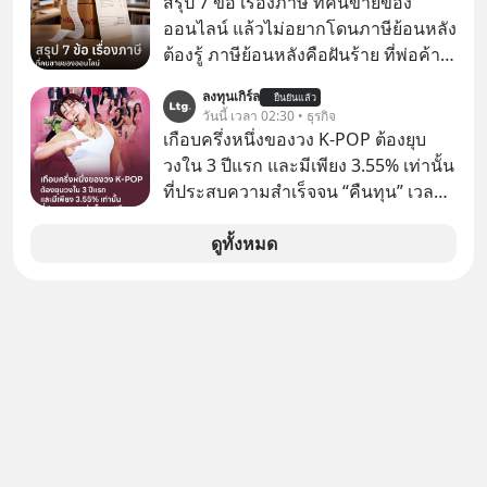
สรุป 7 ข้อ เรื่องภาษี ที่คนขายของ
ซื้อ
ออนไลน์ แล้วไม่อยากโดนภาษีย้อนหลัง
ต้องรู้ ภาษีย้อนหลังคือฝันร้าย ที่พ่อค้า
แม่ค้าคนไหนก็คงไม่อยากพบเจอ
ลงทุนเกิร์ล
ยืนยันแล้ว
วันนี้ เวลา 02:30 • ธุรกิจ
เกือบครึ่งหนึ่งของวง K-POP ต้องยุบ
วงใน 3 ปีแรก และมีเพียง 3.55% เท่านั้น
ที่ประสบความสำเร็จจน “คืนทุน” เวลา
มองเข้าไปในวงการ K-POP เรามักจะ
เห็นภาพความสำเร็จที่หรูหรา คอนเสิร์ต
ดูทั้งหมด
สเกลใหญ่ระดับสเตเดียม และยอดขา
ยอัลบัมถล่มทลายจากวงตัวท็อปอย่าง
BTS, BLACKPINK หรือ SEVENTEEN