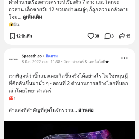
คำทำนายเรื่องดาวเคราะห์เรียงตัว 7 ดวง และโลกจะ
อวสาน เด็กชายวัย 12 ขวบอย่างผมจู่ๆ ก็ถูกความกลัวตาย
โจม
... 
ดูเพิ่มเติม
2
12 บันทึก
38
3
15
Spaceth.co
•
ติดตาม
8 มิ.ย. 2022 เวลา 11:38 • วิทยาศาสตร์ & เทคโนโลยี
เราพิสูจน์ว่าบิ๊กแบงเคยเกิดขึ้นจริงได้อย่างไร ไม่ใช่ทฤษฎี
ที่คิดค้นขึ้นมามั่ว ๆ - ตอนที่ 2 ตำนานการสร้างโลกที่บอก
เล่าโดยวิทยาศาสตร์
1
ลำแสงที่สำคัญที่สุดในจักรวาล
... 
อ่านต่อ