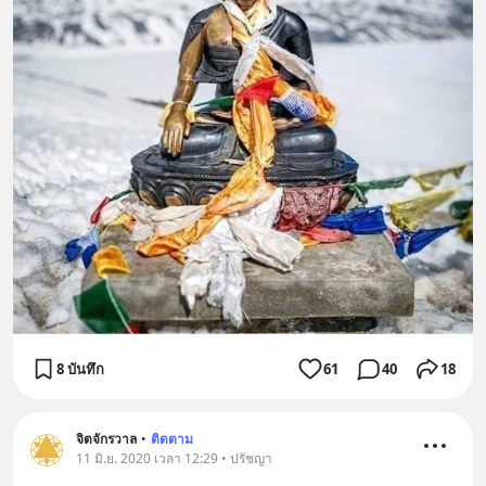
8 บันทึก
61
40
18
จิตจักรวาล
•
ติดตาม
11 มิ.ย. 2020 เวลา 12:29 • ปรัชญา