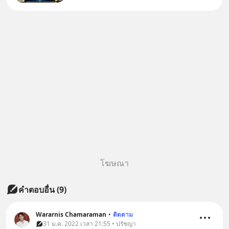
หมึกกรุบ, Srichand, Jones’
Salad, LA GLACE, Fastwork,
MizuMi, KARMART, อิชิตัน มา
แชร์ความรู้การสร้างธุรกิจ
โฆษณา
คำตอบอื่น
(
9
)
Wararnis Chamaraman
•
ติดตาม
31 ม.ค. 2022 เวลา 21:55 • ปรัชญา