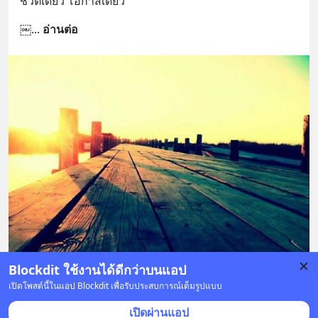
ชีวิตเดียว โอกาสเดียว
￼
... 
อ่านต่อ
Blockdit ใช้งานได้ดีกว่าบนแอป
เปิดโพสต์นี้ในแอป Blockdit เพื่อรับประสบการณ์เต็มรูปแบบ
3 บันทึก
8
3
เปิดผ่านแอป