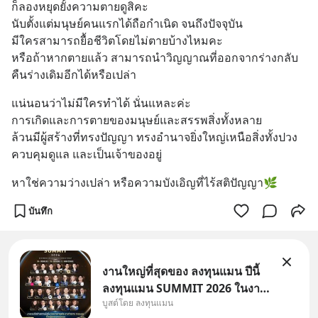
ก็ลองหยุดยั้งความตายดูสิคะ 
นับตั้งแต่มนุษย์คนแรกได้ถือกำเนิด จนถึงปัจจุบัน 
มีใครสามารถยื้อชีวิตโดยไม่ตายบ้างไหมคะ
หรือถ้าหากตายแล้ว สามารถนำวิญญาณที่ออกจากร่างกลับ
คืนร่างเดิมอีกได้หรือเปล่า
แน่นอนว่าไม่มีใครทำได้ นั่นแหละค่ะ 
การเกิดและการตายของมนุษย์และสรรพสิ่งทั้งหลาย 
ล้วนมีผู้สร้างที่ทรงปัญญา ทรงอำนาจยิ่งใหญ่เหนือสิ่งทั้งปวง
ควบคุมดูแล และเป็นเจ้าของอยู่
หาใช่ความว่างเปล่า หรือความบังเอิญที่ไร้สติปัญญา🌿
บันทึก
งานใหญ่ที่สุดของ ลงทุนแมน ปีนี้
ลงทุนแมน SUMMIT 2026 ในงาน
บูสต์โดย ลงทุนแมน
นี้จะมีเจ้าของธุรกิจ Dr.PONG,