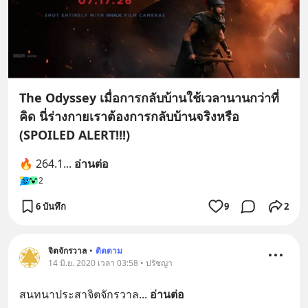
The Odyssey เมื่อการกลับบ้านใช้เวลานานกว่าที่
คิด นี่ร่างกายเราต้องการกลับบ้านจริงหรือ
(SPOILED ALERT!!!)
🔥 264.1
... 
อ่านต่อ
2
6 บันทึก
9
2
จิตจักรวาล
•
ติดตาม
14 มิ.ย. 2020 เวลา 03:58 • ปรัชญา
สนทนาประสาจิตจักรวาล
... 
อ่านต่อ