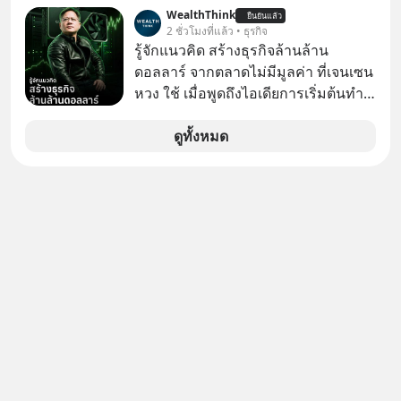
หลายคนอาจเคยเห็นคลิปไวรัลของชาว
WealthThink
ยืนยันแล้ว
ต่างชาติที่พยายามทำ “Asian Squat”
2 ชั่วโมงที่แล้ว • ธุรกิจ
หรือการนั่งยองแบบคนเอเชีย แต่สุดท้าย
รู้จักแนวคิด สร้างธุรกิจล้านล้าน
ก็เสียการทรงตัว ล้มหงายหลัง หรือไม่ก็
ดอลลาร์ จากตลาดไม่มีมูลค่า ที่เจนเซน
ต้องยกส้นเท้าขึ้น เพราะไม่สามารถนั่ง
หวง ใช้ เมื่อพูดถึงไอเดียการเริ่มต้นทำ
ค้างในท่านั้นได้
ธุรกิจ หลายคนก็คงมองว่าควรเริ่มต้น
ทำธุรกิจที่อยู่ในตลาดใหญ่ ๆ ที่ต้องมี
ดูทั้งหมด
ลูกค้า พร้อมขายได้ทันที