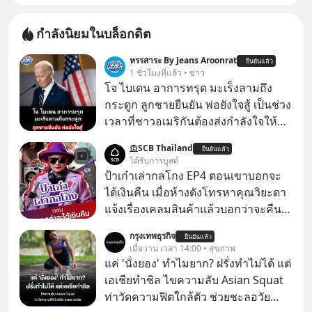
กำลังนิยมในบล็อกดิต
หรรสาระ By Jeans Aroonrat
ยืนยันแล้ว
1 ชั่วโมงที่แล้ว • ข่าว
โจ ไบเดน อาการทรุด มะเร็งลามถึง
กระดูก ลูกชายยืนยัน พ่อยังใจสู้ เป็นช่วง
เวลาที่ชาวอเมริกันต้องส่งกำลังใจให้กับ
โจ ไบเดน อดีตผู้นำสหรัฐในวัย 83 ปี ที่
SCB Thailand
ยืนยันแล้ว
ตอนนี้กำลังต่อสู้กับโรคมะเร็งอย่างหนัก
ได้รับการบูสต์
ล่าสุด ฮันเตอร์ ไบเดน ลูกชายได้ออกมา
ป้าเก๋าเล่ากลโกง EP4 ตอนเขาบอกจะ
เปิดเผยอาการของพ่อว่า "น่าเป็นห่วง
ได้เงินคืน เมื่อห้างดังโทรหาคุณวิยะดา
อย่างมาก" เนื่องจากมะเร็งได้ลุกลามไป
แจ้งเรื่องเคลมสินค้าแล้วบอกว่าจะคืน
ยังกระดูก และอวัยวะอื่นของร่างกาย ที่
เงิน คุณวิยะดาจะได้เงินจริง หรือเป็น
กรุงเทพธุรกิจ
สร้างความเจ็บปวดทรมานอย่างรุนแรง
ยืนยันแล้ว
เรื่องจ้อจี้ หาคำตอบได้ที่ “ป้าเก๋าเล่ากล
เมื่อวาน เวลา 14:00 • สุขภาพ
แต่ยืนยันว่า โจ ไบเดน พ่อของเขายังใจ
โกง” EP4 ตอน “เขาบอกว่าจะได้เงิน
แค่ 'นั่งยอง' ทำไมยาก? ฝรั่งทำไม่ได้ แต่
สู้ เพื่อรักษาอาการป่วยของตนอย่างเต็ม
คืน” #ป้าเก๋าเล่ากลโกง #แก้เกมกลโกง
เอเชียทำชิล ไขความลับ Asian Squat
ที่
#อยู่อย่างยั่งยืน #Cybersecurity #เตือน
ท่าวัดความฟิตใกล้ตัว ช่วยชะลอวัย
ภัยออนไลน์