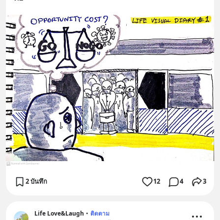
2 บันทึก
12
4
3
Life Love&Laugh
•
ติดตาม