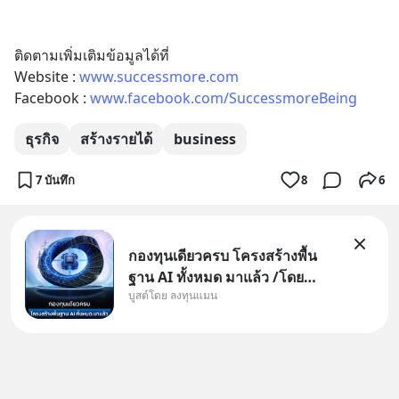
ติดตามเพิ่มเติมข้อมูลได้ที่ 
Website : 
www.successmore.com
Facebook : 
www.facebook.com/SuccessmoreBeing
ธุรกิจ
สร้างรายได้
business
7 บันทึก
8
6
กองทุนเดียวครบ โครงสร้างพื้น
ฐาน AI ทั้งหมด มาแล้ว /โดย
บูสต์โดย ลงทุนแมน
ลงทุนแมน AI Supercycle คือช่วง
เวลาที่เทคโนโลยีปัญญาประดิษฐ์
จะกลายเป็นตัวขับเคลื่อนหลัก ของ
การเติบโตทางเศรษฐกิจ และวิถี
ชีวิตของผู้คนอย่างยาวนานต่