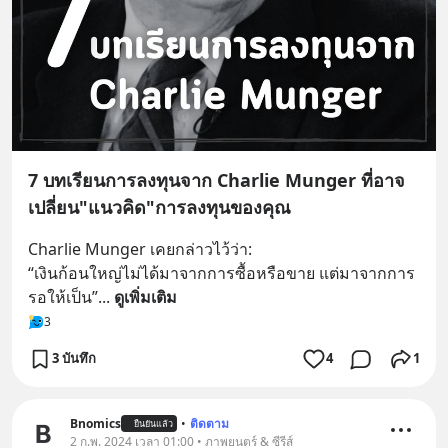
7 บทเรียนการลงทุนจาก Charlie Munger ที่อาจ
เปลี่ยน"แนวคิด"การลงทุนของคุณ
Charlie Munger เคยกล่าวไว้ว่า:
“เงินก้อนใหญ่ไม่ได้มาจากการซื้อหรือขาย แต่มาจากการ
รอให้เป็น”
... 
ดูเพิ่มเติม
3
3 บันทึก
4
1
Bnomics
•
ติดตาม
ยืนยันแล้ว
2 ก.พ. 2024 เวลา 01:00 • ภาพยนตร์ & ซีรีส์