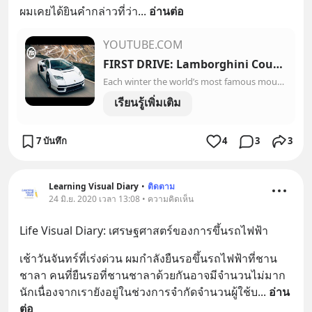
ผมเคยได้ยินคำกล่าวที่ว่า
... 
อ่านต่อ
YOUTUBE.COM
FIRST DRIVE: Lamborghini Countach - £2.2m Reborn Supercar Tested On The Stelvio Pass | Top Gear
Each winter the world’s most famous mountain pass – the Stelvio – is closed. Someone has to be the one to open it for summer then, and this year that task wa...
เรียนรู้เพิ่มเติม
7 บันทึก
4
3
3
Learning Visual Diary
•
ติดตาม
24 มิ.ย. 2020 เวลา 13:08 • ความคิดเห็น
Life Visual Diary: เศรษฐศาสตร์ของการขึ้นรถไฟฟ้า
เช้าวันจันทร์ที่เร่งด่วน ผมกำลังยืนรอขึ้นรถไฟฟ้าที่ชาน
ชาลา คนที่ยืนรอที่ชานชาลาด้วยกันอาจมีจำนวนไม่มาก
นักเนื่องจากเรายังอยู่ในช่วงการจำกัดจำนวนผู้ใช้บ
... 
อ่าน
ต่อ