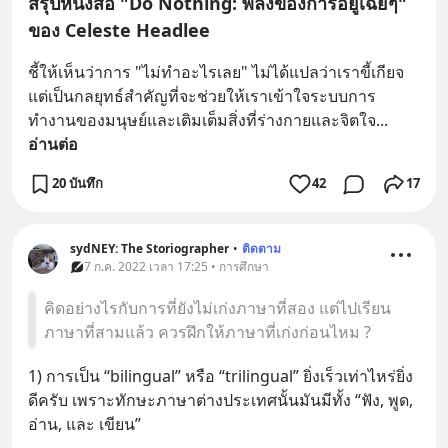
สรุปหนังสือ "Do Nothing: พลังของการอยู่เฉยๆ"
ของ Celeste Headlee
ชี้ให้เห็นว่าการ "ไม่ทำอะไรเลย" ไม่ได้แปลว่าเราขี้เกียจ 
แต่เป็นกลยุทธ์สำคัญที่จะช่วยให้เราเข้าใจระบบการ
ทำงานของมนุษย์และเติมเต็มสิ่งที่ร่างกายและจิตใจ
... 
อ่านต่อ
20 บันทึก
42
17
sydNEY: The Storiographer
•
ติดตาม
7 ก.ค. 2022 เวลา 17:25 • การศึกษา
คิดอย่างไรกับการที่ยังไม่เก่งภาษาที่สอง แต่ไปเรียน
ภาษาที่สามแล้ว ควรฝึกให้ภาษาที่เก่งก่อนไหม ?
1) การเป็น “bilingual” หรือ “trilingual” ยิ่งเร็วเท่าไหร่ยิ่ง
ดีครับ เพราะทักษะภาษาต่างประเทศนั้นมันมีทั้ง “ฟัง, พูด, 
อ่าน, และ เขียน”