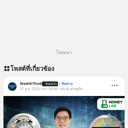
โฆษณา
โพสต์ที่เกี่ยวข้อง
WealthThink
•
ติดตาม
ยืนยันแล้ว
21 ธ.ค. 2023 เวลา 04:00 • หุ้น & เศรษฐกิจ