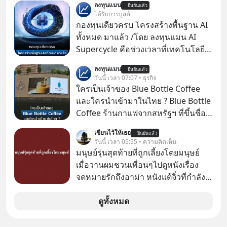
ลงทุนแมน
ยืนยันแล้ว
CRC แจ้งตลาดหลักทรัพย์ฯ ว่า บริษัท
ได้รับการบูสต์
เซ็นทรัล ฟู้ด รีเทล จำกัด (CFR) ซึ่งเป็น
กองทุนเดียวครบ โครงสร้างพื้นฐาน AI
บริษัทย่อยที่ CRC ถือหุ้นทั้งทางตรงและ
ทั้งหมด มาแล้ว /โดย ลงทุนแมน AI
ทางอ้อม 100%
Supercycle คือช่วงเวลาที่เทคโนโลยี
ปัญญาประดิษฐ์ จะกลายเป็นตัวขับ
ลงทุนแมน
ยืนยันแล้ว
เคลื่อนหลัก ของการเติบโตทาง
วันนี้ เวลา 07:07 • ธุรกิจ
เศรษฐกิจ และวิถีชีวิตของผู้คนอย่าง
ใครเป็นเจ้าของ Blue Bottle Coffee
ยาวนานต่อจากนี้
และใครนำเข้ามาในไทย ? Blue Bottle
Coffee ร้านกาแฟจากสหรัฐฯ ที่ขึ้นชื่อ
เรื่องความพิถีพิถัน กำลังจะเปิดสาขา
เขียนไว้ให้เธอ
ยืนยันแล้ว
แรกในประเทศไทย ที่ Central Park
วันนี้ เวลา 05:55 • ความคิดเห็น
มนุษย์รุ่นสุดท้ายที่ถูกเลี้ยงโดยมนุษย์
เมื่อวานผมชวนเพื่อนๆไปดูหนังเรื่อง
จดหมายรักถึงอาม่า หนังแต้จิ๋วที่กำลัง
โด่งดังทั่วโลกอยู่ในตอนนี้ เหตุเกิดจาก
ป๊าผมเห็นโปสเตอร์หนังเรื่องนี้หลาย
ดูทั้งหมด
เดือนก่อนและอยากดูมาก ด้วยเพราะว่า
อากงก็มาจากเมืองจีน ป๊าก็พูดแต้จิ๋วได้