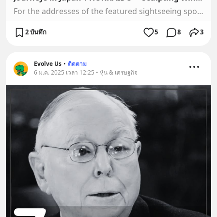
For the addresses of the featured sightseeing spots, visit this episode’s web page;https://www.nhk.or.jp/nhkworld/en/tv/journeys/journey_20170404.htmlFor mor…
2 บันทึก
5
8
3
Evolve Us
•
ติดตาม
6 ม.ค. 2025 เวลา 12:25 • หุ้น & เศรษฐกิจ