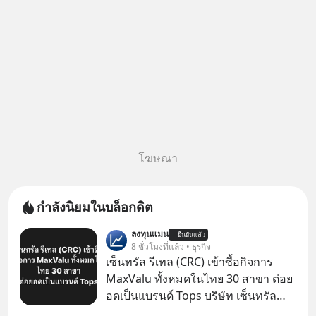
โฆษณา
กำลังนิยมในบล็อกดิต
ลงทุนแมน
ยืนยันแล้ว
8 ชั่วโมงที่แล้ว • ธุรกิจ
เซ็นทรัล รีเทล (CRC) เข้าซื้อกิจการ
MaxValu ทั้งหมดในไทย 30 สาขา ต่อย
อดเป็นแบรนด์ Tops บริษัท เซ็นทรัล
รีเทล คอร์ปอเรชั่น จำกัด (มหาชน) หรือ