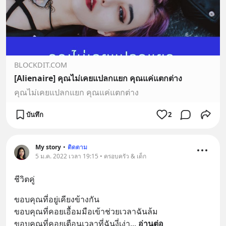
BLOCKDIT.COM
[Alienaire] คุณไม่เคยแปลกแยก คุณแค่แตกต่าง
คุณไม่เคยแปลกแยก คุณแค่แตกต่าง
บันทึก
2
My story
•
ติดตาม
5 ม.ค. 2022 เวลา 19:15 • ครอบครัว & เด็ก
ชีวิตคู่
ขอบคุณที่อยู่เคียงข้างกัน 
ขอบคุณที่คอยเอื้อมมือเข้าช่วยเวลาฉันล้ม
ขอบคุณที่คอยเตือนเวลาที่ฉันงี่เง่า
... 
อ่านต่อ