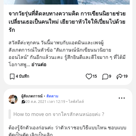
จากวัยรุ่นที่ติดลบทางความคิด การเขียนนิยายช่วย
เปลี่ยนเธอเป็นคนใหม่ เยียวยาหัวใจให้เปี่ยมไปด้วย
รัก
สวัสดีค่ะทุกคน วันนี้มาพบกับแอดมินและเพจผู้
สังเกตการณ์ในหัวข้อ “สัมภาษณ์นักเขียนนวนิยาย
ออนไลน์” กันอีกแล้วนะคะ รู้สึกยินดีและดีใจมาก ๆ ที่ได้มี
โอกาสพู
... 
อ่านต่อ
4 บันทึก
15
9
19
ผู้สังเกตการณ์
•
ติดตาม
20 ส.ค. 2021 เวลา 12:19 • ไลฟ์สไตล์
How to move on จากใครสักคนหน่อยค่ะ ?
ต้องรู้จักตัวเองก่อนค่ะ ว่าตัวเราชอบวิธีแบบไหน ชอบแบบ
ตัดเป็นตัด เลิกเป็นเลิก