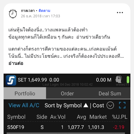
กาลเวลา
•
ติดตาม
26 ธ.ค. 2018 เวลา 17:03
เล่นหุ้นใจต้องนิ่ง..วางแพลนแล้วต้องทำ
ข้อมูลทุกคนก็ได้เหมือน ๆ กันคะ  อ่านข่าวเดียวกัน
แตกต่างก็ตรงการตีความของแต่ละคน..เก่งคอมเม้นต์
โน้นนี่.. ไม่มีประโยชน์คะ.. เก่งจริงก็ต้องลงไปประลองที
... 
อ่านต่อ