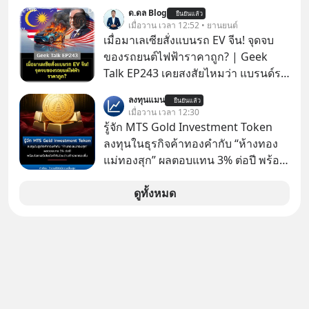
ด.ดล Blog
สต์ 5M ในวันนี้จะพาทุกคนไปสำรวจวิธี
ยืนยันแล้ว
เมื่อวาน เวลา 12:52 • ยานยนต์
การบริหารคนและบริหารใจ ปรัชญา
เมื่อมาเลเซียสั่งแบนรถ EV จีน! จุดจบ
เพื่อคนทำงานจาก ‘เหลาจื่อ’ (เล่าจื๊อ) นัก
ของรถยนต์ไฟฟ้าราคาถูก? | Geek
ปราชญ์จีนแห่งยุคไปด้วยกัน
Talk EP243 เคยสงสัยไหมว่า แบรนด์รถ
EV จากจีนที่กำลังบุกตีตลาดทั่วโลกจน
ลงทุนแมน
ยืนยันแล้ว
ราบคาบ จะถูกสกัดดาวรุ่งจนต้องเบรก
เมื่อวาน เวลา 12:30
หัวทิ่มได้อย่างไร? นี่คือเรื่องจริงที่เพิ่ง
รู้จัก MTS Gold Investment Token
เกิดขึ้นในมาเลเซีย เมื่อรัฐบาลประกาศ
ลงทุนในธุรกิจค้าทองคำกับ “ห้างทอง
งัด “กฎเหล็ก” สั่งบล็อกการนำเข้ารถ EV
แม่ทองสุก” ผลตอบแทน 3% ต่อปี พร้อม
ราคาถูกจากจีนแบบสายฟ้าแลบ ตั้ง
โอกาสรับโบนัสกำไรส่วนต่างถ้าราคา
กำแพงราคานำเข้าขั้นต่ำสูงถึง 1.7 ล้าน
ทองขึ้น / ลงทุนแมนจะเล่าให้ฟัง x MTS
ดูทั้งหมด
บาท! งานนี้ทำเอาค่ายยักษ์ใหญ่อย่าง
Gold Group กลุ่ม MTS Gold หรือห้าง
BYD ที่เคยกวาดเรียบยอดขายถึงกับ
ทองแม่ทองสุก อยู่ในธุรกิจทองคำมา
สะดุดไปไม่เป็น แต่เบื้องหลังมาตรการ
นานกว่า 74 ปี ปัจจุบันนับเป็นกลุ่มธุรกิจ
สุดโต่งนี้ ไม่ใช่แค่การกีดกันทางการค้า
ทองคำที่ใหญ่เป็นอันดับ 2 ของไทย ที่มี
ธรรมดา แต่มันคือแผนอุ้มชูแบรนด์แห่ง
รายได้รวม 3.5 ล้านล้านบาทในปี 2568
ชาติอย่าง Proton เพื่อรักษาตำแหน่ง
งานนับแสนชีวิตในประเทศ ค่ายรถจีน