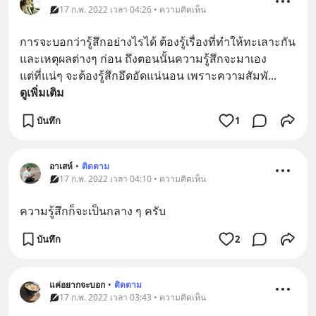
17 ก.พ. 2022 เวลา 04:26 • ความคิดเห็น
การจะบอกว่ารู้สึกอย่างไรได้ ต้องรู้เรื่องที่ทำให้ทะเลาะกัน 
และเหตุผลต่างๆ ก่อน ถึงตอนนั้นความรู้สึกจะมาเอง 
แต่ที่แน่ๆ จะต้องรู้สึกอึดอัดแน่นอน เพราะความสัมพั
... 
ดูเพิ่มเติม
บันทึก
1
อาเสห์
•
ติดตาม
17 ก.พ. 2022 เวลา 04:10 • ความคิดเห็น
ความรู้สึกก็จะเป็นกลาง ๆ ครับ
บันทึก
2
แค่อยากจะบอก
•
ติดตาม
17 ก.พ. 2022 เวลา 03:43 • ความคิดเห็น