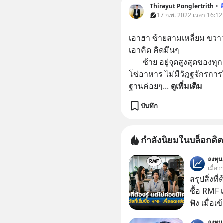
Thirayut Ponglertrith
•
17 ก.พ. 2022 เวลา 16:12
เอาฮา ซ้ายสามเหลี่ยม ขว
เอาคิด คิดมึนๆ 
       ซ้าย อยู่จุดสูงสุดของทุกสรรพสิ่งอาจเทียบได้กับจุดสูงสุดของห่วง
โซ่อาหาร ไม่มีวัฎฐจักรการไ
ฐานค่อยๆ
... 
ดูเพิ่มเติม
บันทึก
กำลังนิยมในบล็อกดิต
ลงทุ
เมื่อว
สรุปสิ่งที่
ซื้อ RMF 
ฟัง เมื่อเ
ภาษี หลายคนมักได้รับคำแนะนำให้ลงทุนใน RMF
ลงทุ