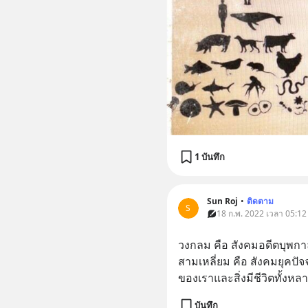
1 บันทึก
Sun Roj
•
ติดตาม
S
18 ก.พ. 2022 เวลา 05:12
วงกลม คือ สังคมอดีตบุพกาล
สามเหลี่ยม คือ สังคมยุคปัจจ
ของเราและสิ่งมีชีวิตทั้งหล
บันทึก