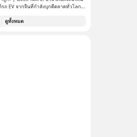
์รถ EV จากจีนที่กำลังบุกตีตลาดทั่วโลก
 จะถูกสกัดดาวรุ่งจนต้องเบรกหัวทิ่มได้
ดูทั้งหมด
ะกาศงัด “กฎเหล็ก” สั่งบล็อกการนำเข้า
คาถูกจากจีนแบบสายฟ้าแลบ ตั้งกำแพง
าขั้นต่ำสูงถึง 1.7 ล้านบาท! งานนี้ทำเอา
์ใหญ่อย่าง BYD ที่เคยกวาดเรียบยอดขาย
ต่เบื้องหลังมาตรการสุดโต่ง
่แค่การกีดกันทางการค้าธรรมดา แต่มันคือ
แบรนด์แห่งชาติอย่าง Proton เพื่อรักษา
ับแสนชีวิตในประเทศ ค่ายรถจีนจะ
ากกระดานนี้อย่างไร? และทำไมเรื่องนี้
เทือนวงการยานยนต์ทั้งภูมิภาค? เราจะพา
บื้องหลังสงคราม EV สุดเดือดนี้กัน เลือก
เลยนะครับ อย่าลืมกด Follow ติดตาม
ช่อง Geek Forever’s Podcast ของผม
าน Spotify :
yurl.com/mwh8t5ev 🎧 ฟังผ่าน