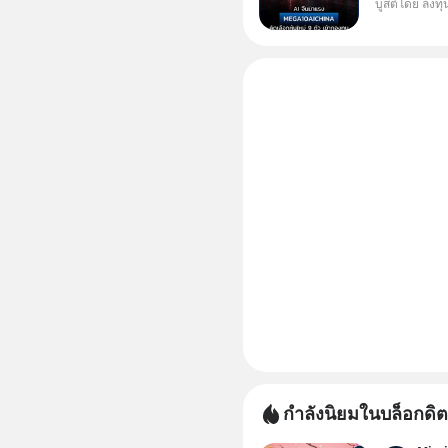
บูสต์โดย ลงท
ๆ ในธีม AI
กองทุน ✅ร่
โรงงานผล
กำลังนิยมในบล็อกดิต