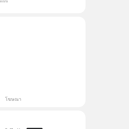
ุนแมน
 จีน ✅คัดเลือกหุ้นใหม่ 9 ตัว เข้า
วมเป็นเจ้าของผู้นำ AI จีน ตั้งแต่
ิตชิป หน่วยความจำ โมเดล
โฆษณา