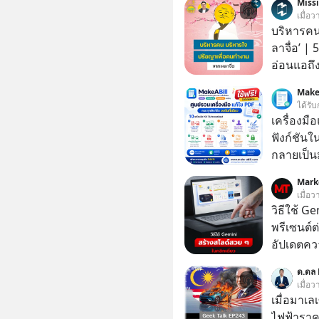
Miss
เมื่อ
บริหารคน
ลาจื่อ’ |
อ่อนแอถึง
สถานการณ
Make
ถึงประสบค
ได้รับ
คนกลุ่มนี
เครื่องมื
คนรอบตัวได้เก่ง
ฟังก์ชันใ
ในวันนี้
กลายเป็น
บริหารใจ 
เป็นใบเส
Mark
จื๊อ) นัก
หรือเอกส
เมื่อ
รวมไฟล์ P
วิธีใช้ G
ไฟล์ หรือ
พรีเซนต์ต่
และหลา
อัปเดตคว
สามารถใช
ด.ดล 
สวย ๆ ได้
เมื่อ
ไป
เมื่อมาเล
ไฟฟ้าราค