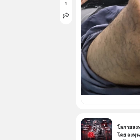
1
โอกาสลงทุน
โดย ลงทุน