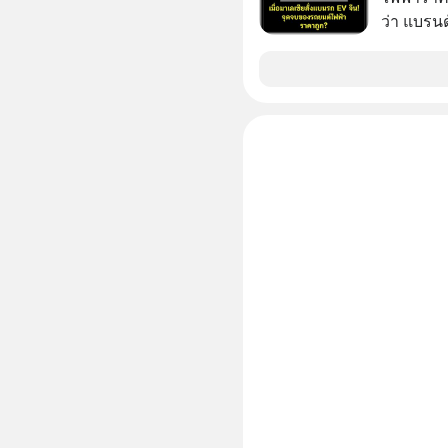
ว่า แบรนด
จนราบคาบ
อย่างไร? นี่คือเรื่องจริงที่เพิ่งเกิดขึ้นในมาเลเซีย เมื่อ
รัฐบาลปร
รถ EV รา
ราคานำเข้
ค่ายยักษ
ถึงกับสะดุดไปไม่เป็น แ
นี้ ไม่ใช
แผนอุ้มชู
ตำแหน่งงานน
แก้เกมหม
ถึงสั่นสะ
ไปเจาะลึกเ
ฟังกันได้
PodCast 
กันด้วยนะครับ 🎧 ฟังผ่
https://tin