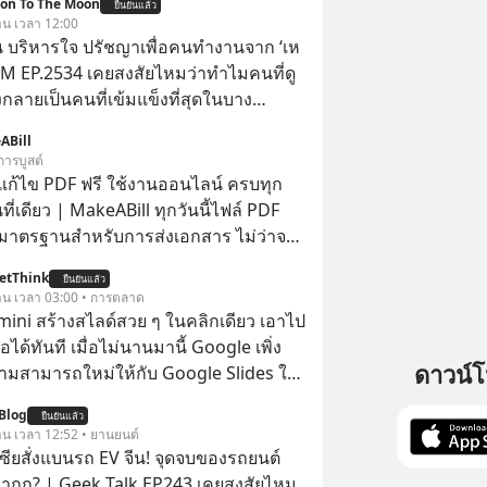
ion To The Moon
ยืนยันแล้ว
วาน เวลา 12:00
 บริหารใจ ปรัชญาเพื่อคนทำงานจาก ‘เห
 5M EP.2534 เคยสงสัยไหมว่าทำไมคนที่ดู
กลายเป็นคนที่เข้มแข็งที่สุดในบาง
์ แล้วทำไมคนที่ไม่ออกแรงทำอะไรเลย
ABill
วามสำเร็จได้ไวกว่าใครเพื่อน? ไม่แน่ว่า
การบูสต์
้อาจจะเป็นคนที่รู้จักบริหารใจตัวเอง และ
อแก้ไข PDF ฟรี ใช้งานออนไลน์ ครบทุก
ที่สุดก็เป็นได้ โดยพอดแคสต์ 5M
นที่เดียว | MakeABill ทุกวันนี้ไฟล์ PDF
จะพาทุกคนไปสำรวจวิธีการบริหารคนและ
มาตรฐานสำหรับการส่งเอกสาร ไม่ว่าจะ
ปรัชญาเพื่อคนทำงานจาก ‘เหลาจื่อ’ (เล่า
นอราคา ใบกำกับภาษี สัญญา รายงาน
etThink
ปราชญ์จีนแห่งยุคไปด้วยกัน
ยืนยันแล้ว
ารราชการ แต่หลายครั้งเราจำเป็นต้อง
วาน เวลา 03:00 • การตลาด
DF, แยกหน้า PDF, ใส่ลายเซ็น, บีบอัด
emini สร้างสไลด์สวย ๆ ในคลิกเดียว เอาไป
ใส่รหัสผ่าน ซึ่งมักต้องใช้หลายเว็บไซต์
อได้ทันที เมื่อไม่นานมานี้ Google เพิ่ง
ยโปรแกรม
ดาวน์
ามสามารถใหม่ให้กับ Google Slides ให้
้ Gemini ช่วยสร้างสไลด์นำเสนอแบบ
Blog
ยืนยันแล้ว
ในคลิกเดียว ไม่ต้องเสียเวลาทำเองอีกต่อ
วาน เวลา 12:52 • ยานยนต์
เซียสั่งแบนรถ EV จีน! จุดจบของรถยนต์
าถูก? | Geek Talk EP243 เคยสงสัยไหม