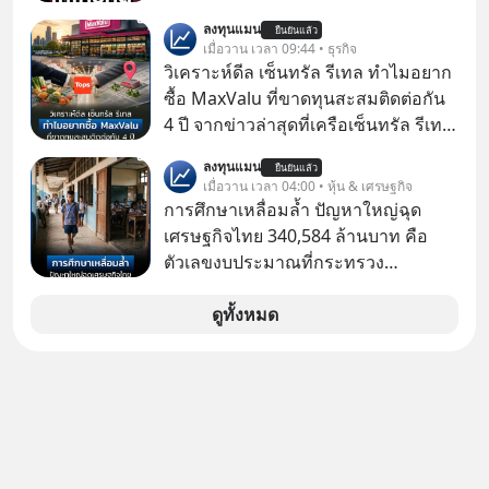
ให้กดลิงก์โน่นนี่ หรือสแกนคิวอาร์โค้ด
ลงทุนแมน
ยืนยันแล้ว
ทันที มาฟัง “ป้าเก๋าเล่ากลโกง” เพื่อรู้ทัน
เมื่อวาน เวลา 09:44 • ธุรกิจ
มุกหลอกลวงในคราบความน่าเชื่อถือ
วิเคราะห์ดีล เซ็นทรัล รีเทล ทำไมอยาก
กันค่ะ #แก้เกมกลโกง #ป้าเก๋าเล่ากล
ซื้อ MaxValu ที่ขาดทุนสะสมติดต่อกัน
โกง #LivesSustainably #อยู่อย่าง
4 ปี จากข่าวล่าสุดที่เครือเซ็นทรัล รีเทล
ยั่งยืน #CyberSecurity #ป้าเก๋า
หรือ CRC เจ้าของ Tops ประกาศซื้อซู
ลงทุนแมน
#FraudEducation #FinancialLiteracy
ยืนยันแล้ว
เปอร์มาร์เก็ต MaxValu ในประเทศไทย
เมื่อวาน เวลา 04:00 • หุ้น & เศรษฐกิจ
#DigitalBankWithHumanTouch
ที่มีอยู่ทั้งหมด 30 สาขา และจะเปลี่ยน
การศึกษาเหลื่อมล้ำ ปัญหาใหญ่ฉุด
MaxValu เป็นแบรนด์ Tops ทั้งหมด
เศรษฐกิจไทย 340,584 ล้านบาท คือ
ตัวเลขงบประมาณที่กระทรวง
ศึกษาธิการ ได้รับจัดสรรในงบประมาณ
รายจ่ายประจำปี 2568 ซึ่งมากที่สุดเป็น
ดูทั้งหมด
อันดับ 2 รองจากกระทรวงการคลัง