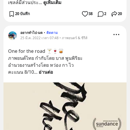
เซลล์มีส่วนประ
... 
ดูเพิ่มเติม
20 บันทึก
38
2
20
อยากทำไป-มด
•
ติดตาม
25 มี.ค. 2022 เวลา 07:48 • ภาพยนตร์ & ซีรีส์
One for the road 🍸🍷🥃
ภาพยนต์ไทย กำกับโดย บาส พูนพิริยะ 
อำนวยงานสร้างโดย หว่อง กา ไว
คะแนน 8/10
... 
อ่านต่อ