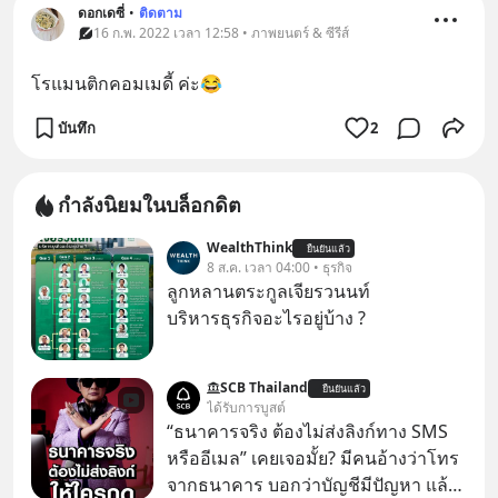
ดอกเดซี่
•
ติดตาม
16 ก.พ. 2022 เวลา 12:58 • ภาพยนตร์ & ซีรีส์
โรแมนติกคอมเมดี้ ค่ะ😂
บันทึก
2
กำลังนิยมในบล็อกดิต
WealthThink
ยืนยันแล้ว
8 ส.ค. เวลา 04:00 • ธุรกิจ
ลูกหลานตระกูลเจียรวนนท์
บริหารธุรกิจอะไรอยู่บ้าง ?
SCB Thailand
ยืนยันแล้ว
ได้รับการบูสต์
“ธนาคารจริง ต้องไม่ส่งลิงก์ทาง SMS
หรืออีเมล” เคยเจอมั้ย? มีคนอ้างว่าโทร
จากธนาคาร บอกว่าบัญชีมีปัญหา แล้ว