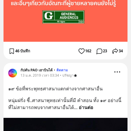
46 บันทึก
162
23
34
กัปตัน PAO เฮาบินได้
•
ติดตาม
13 ม.ค. 2019 เวลา 03:34 • ปรัชญา
๑๙ ข้อที่พระพุทธศาสนาแตกต่างจากศาสนาอื่น
หนุ่มฝรั่ง ชี้..ศาสนาพุทธเท่านั้นที่มี คำสอน ทั้ง ๑๙ อย่างนี้ 
ที่ไม่สามารถพบจากศาสนาอื่นได้
... 
อ่านต่อ