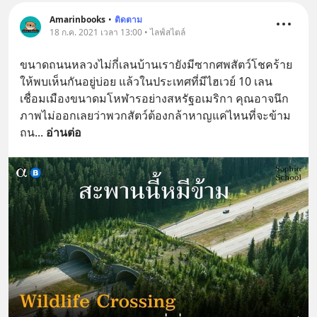
Amarinbooks
•
ติดตาม
18 ก.ค. 2021 เวลา 13:00 • ไลฟ์สไตล์
ขนาดถนนหลวงไม่กี่เลนบ้านเรายังมีซากศพสัตว์โชคร้าย
ให้พบเห็นกันอยู่บ่อย แล้วในประเทศที่มีไฮเวย์ 10 เลน 
เชื่อมเมืองขนาดมโหฬารอย่างสหรัฐอเมริกา คุณอาจนึก
ภาพไม่ออกเลยว่าพวกสัตว์ต้องกล้าหาญแค่ไหนที่จะข้าม
ถน
... 
อ่านต่อ