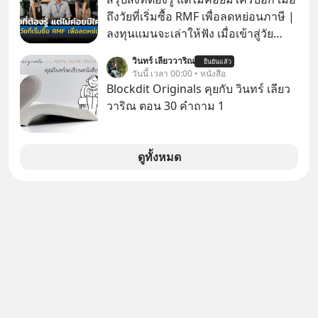
กันค่ะ #แก้เกมกลโกง #ป้าเก๋าเล่ากล
ถึงวัยที่เริ่มซื้อ RMF เพื่อลดหย่อนภาษี |
โกง #LivesSustainably #อยู่อย่าง
ลงทุนแมนจะเล่าให้ฟัง เมื่อเข้าสู่วัย
ยั่งยืน #CyberSecurity #ป้าเก๋า
ทำงานและเริ่มมีรายได้ถึงเกณฑ์เสีย
วินทร์ เลียววาริณ
#FraudEducation #FinancialLiteracy
ยืนยันแล้ว
ภาษี หลายคนมักได้รับคำแนะนำให้
วันนี้ เวลา 00:00 • หนังสือ
#DigitalBankWithHumanTouch
ลงทุนใน RMF เพราะนอกจากจะช่วยลด
Blockdit Originals คุยกับ วินทร์ เลียว
หย่อนภาษีได้แล้ว ยังเป็นโอกาสในการ
วาริณ ตอน 30 คำถาม 1
สร้างความมั่งคั่งระยะยาว แต่น้อยคน
นักที่จะลงลึกว่า ถ้าลงทุนใน RMF ควรรู้
อะไรบ้าง ควรดู ตรงไหน ทำอย่างไร ถึง
ดูทั้งหมด
จะดีกับเรา แล้วเราควรรู้ข้อมูลอะไร
เกี่ยวกับ RMF บ้าง เพื่อให้นำไปใช้ต่อได้
จริง ๆ ลงทุนแมนจะเล่าให้ฟัง