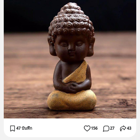
47 บันทึก
156
27
43