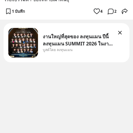
1 บันทึก
4
2
งานใหญ่ที่สุดของ ลงทุนแมน ปีนี้
ลงทุนแมน SUMMIT 2026 ในงาน
บูสต์โดย ลงทุนแมน
นี้จะมีเจ้าของธุรกิจ Dr.PONG,
หมึกกรุบ, Srichand, Jones’
Salad, LA GLACE, Fastwork,
MizuMi, KARMART, อิชิตัน มา
แชร์ความรู้การสร้างธุรกิจ