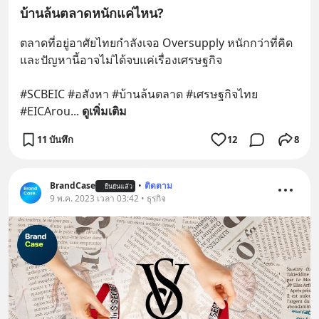
บ้านล้นตลาดหนักแค่ไหน?
ตลาดที่อยู่อาศัยไทยกำลังเจอ Oversupply หนักกว่าที่คิด 
และปัญหานี้อาจไม่ได้จบแค่เรื่องเศรษฐกิจ 
#SCBEIC #อสังหา #บ้านล้นตลาด #เศรษฐกิจไทย 
#EICArou
... 
ดูเพิ่มเติม
11 บันทึก
12
8
BrandCase
•
ติดตาม
ยืนยันแล้ว
9 พ.ค. 2023 เวลา 03:42 • ธุรกิจ