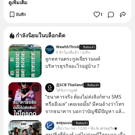
ดูเพิ่มเติม
บันทึก
1
กำลังนิยมในบล็อกดิต
WealthThink
ยืนยันแล้ว
6 ชั่วโมงที่แล้ว • ธุรกิจ
ลูกหลานตระกูลเจียรวนนท์
บริหารธุรกิจอะไรอยู่บ้าง ?
SCB Thailand
ยืนยันแล้ว
ได้รับการบูสต์
“ธนาคารจริง ต้องไม่ส่งลิงก์ทาง SMS
หรืออีเมล” เคยเจอมั้ย? มีคนอ้างว่าโทร
จากธนาคาร บอกว่าบัญชีมีปัญหา แล้ว
ให้กดลิงก์โน่นนี่ หรือสแกนคิวอาร์โค้ด
ลงทุนแมน
ยืนยันแล้ว
ทันที มาฟัง “ป้าเก๋าเล่ากลโกง” เพื่อรู้ทัน
เมื่อวาน เวลา 12:00 • หุ้น & เศรษฐกิจ
มุกหลอกลวงในคราบความน่าเชื่อถือ
สรุปสิ่งที่ต้องรู้ แต่ไม่ค่อยมีใครบอก เมื่อ