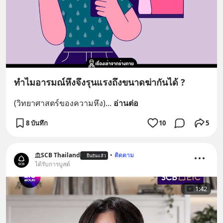
ทำไมอารมณ์หึงจึงรุนแรงถึงขนาดฆ่ากันได้ ?
(วิทยาศาสตร์ของความหึง)
... 
อ่านต่อ
8 บันทึก
10
5
SCB Thailand
•
ติดตาม
ยืนยันแล้ว
ได้รับการบูสต์
1:42