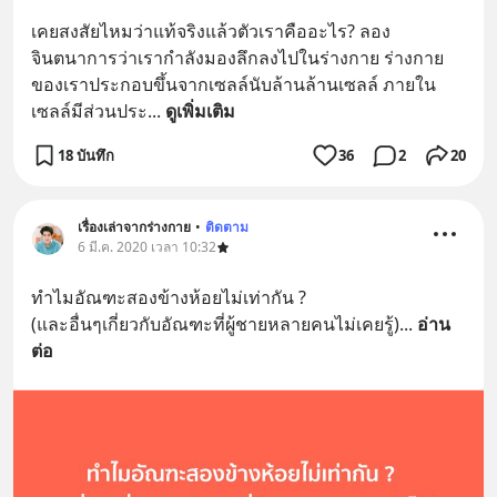
เคยสงสัยไหมว่าแท้จริงแล้วตัวเราคืออะไร? ลอง
จินตนาการว่าเรากำลังมองลึกลงไปในร่างกาย ร่างกาย
ของเราประกอบขึ้นจากเซลล์นับล้านล้านเซลล์ ภายใน
เซลล์มีส่วนประ
... 
ดูเพิ่มเติม
18 บันทึก
36
2
20
เรื่องเล่าจากร่างกาย
•
ติดตาม
6 มี.ค. 2020 เวลา 10:32
ทำไมอัณฑะสองข้างห้อยไม่เท่ากัน ? 
(และอื่นๆเกี่ยวกับอัณฑะที่ผู้ชายหลายคนไม่เคยรู้)
... 
อ่าน
ต่อ