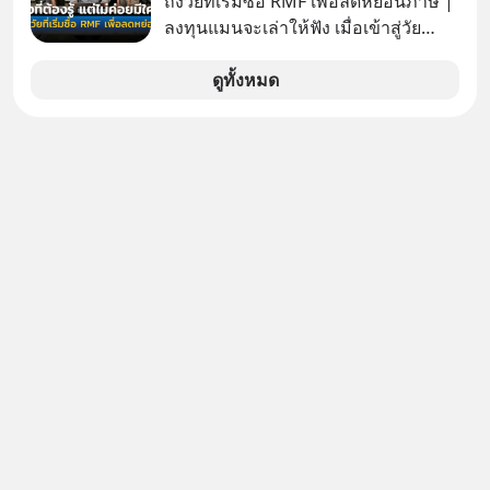
ถึงวัยที่เริ่มซื้อ RMF เพื่อลดหย่อนภาษี |
ตัวเองดูสักครั้ง กลับทำให้เกิดรอยร้าว
ลงทุนแมนจะเล่าให้ฟัง เมื่อเข้าสู่วัย
ในความสัมพันธ์เสียอย่างนั้น โดยราย
ทำงานและเริ่มมีรายได้ถึงเกณฑ์เสีย
การแอปเท๋ Dinner Talk ในวันนี้โฮสต์
ภาษี หลายคนมักได้รับคำแนะนำให้
ดูทั้งหมด
ทั้ง 2 ท่าน แทป-รวิศ หาญอุตสาหะ และ
ลงทุนใน RMF เพราะนอกจากจะช่วยลด
เอ๋ นิ้วกลม-สราวุธ เฮ้งสวัสดิ์ จะพาทุก
หย่อนภาษีได้แล้ว ยังเป็นโอกาสในการ
คนไปสำรวจวิธีสร้างขอบเขตเพื่อรักษา
สร้างความมั่งคั่งระยะยาว แต่น้อยคน
ใจของตัวเองและรักษาความสัมพันธ์
นักที่จะลงลึกว่า ถ้าลงทุนใน RMF ควรรู้
ของคนรอบข้างไปพร้อมกัน
อะไรบ้าง ควรดู ตรงไหน ทำอย่างไร ถึง
#boundary #selfdevelopment #แอป
จะดีกับเรา แล้วเราควรรู้ข้อมูลอะไร
เท๋dinnertalk
เกี่ยวกับ RMF บ้าง เพื่อให้นำไปใช้ต่อได้
#missiontothemoonpodcast
จริง ๆ ลงทุนแมนจะเล่าให้ฟัง