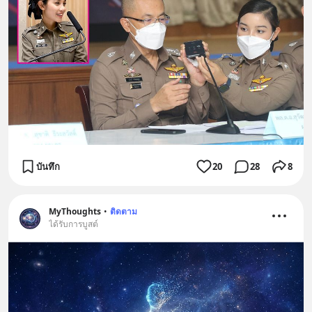
บันทึก
20
28
8
MyThoughts
•
ติดตาม
ได้รับการบูสต์