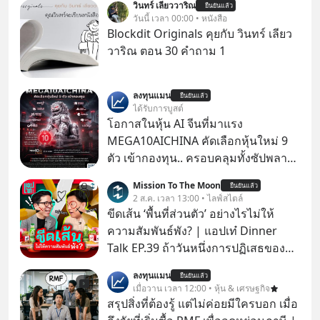
วินทร์ เลียววาริณ
ยืนยันแล้ว
วันนี้ เวลา 00:00 • หนังสือ
Blockdit Originals คุยกับ วินทร์ เลียว
วาริณ ตอน 30 คำถาม 1
ลงทุนแมน
ยืนยันแล้ว
ได้รับการบูสต์
โอกาสในหุ้น AI จีนที่มาแรง
MEGA10AICHINA คัดเลือกหุ้นใหม่ 9
ตัว เข้ากองทุน.. ครอบคลุมทั้งซัปพลาย
เชน AI จีน พิเศษ ช่วง 3 - 19 ส.ค. 69 มี
Mission To The Moon
ยืนยันแล้ว
โปรโมชัน ลด 50% ค่าธรรมเนียมซื้อ |
2 ส.ค. เวลา 13:00 • ไลฟ์สไตล์
ยอด 2 ล้านบาทขึ้นไป ฟรีค่าธรรมเนียม
ขีดเส้น ‘พื้นที่ส่วนตัว’ อย่างไรไม่ให้
ซื้อ
ความสัมพันธ์พัง? | แอปเท๋ Dinner
Talk EP.39 ถ้าวันหนึ่งการปฏิเสธของ
เราทำให้อีกฝ่ายรู้สึกเจ็บปวด คิดว่าเรา
ลงทุนแมน
ยืนยันแล้ว
ตั้งกำแพงใส่และมองว่าเราเห็นแก่ตัวทั้ง
เมื่อวาน เวลา 12:00 • หุ้น & เศรษฐกิจ
ที่เราเองก็ไม่เคยปฏิเสธใครอย่างนี้มา
สรุปสิ่งที่ต้องรู้ แต่ไม่ค่อยมีใครบอก เมื่อ
ก่อน แต่พอตั้งใจจะ ‘สร้างขอบเขต’ เพื่อ