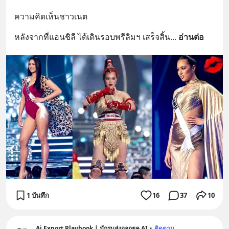
ความคิดเห็นชาวเนต
หลังจากที่แอนชิลี ได้เดินรอบพรีลิมฯ เสร็จสิ้น
... 
อ่านต่อ
1 บันทึก
16
37
10
Ai Export Playbook | นักรบส่งออกยุค AI
•
ติดตาม