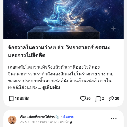
จักรวาลในความว่างเปล่า: วิทยาศาสตร์ ธรรมะ
และการไม่ยึดติด
เคยสงสัยไหมว่าแท้จริงแล้วตัวเราคืออะไร? ลอง
จินตนาการว่าเรากำลังมองลึกลงไปในร่างกาย ร่างกาย
ของเราประกอบขึ้นจากเซลล์นับล้านล้านเซลล์ ภายใน
เซลล์มีส่วนประ
... 
ดูเพิ่มเติม
18 บันทึก
36
2
20
เรื่องแปลกที่อยากให้อ่าน📎
•
ติดตาม
26 ก.ย. 2022 เวลา 14:02 • บันเทิง