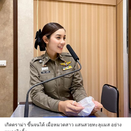
เกิดดราม่า ขึ้นจนได้ เมื่อหมวดสาว แสนสวยทะลุแมส อย่าง