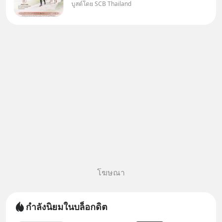
บูสต์โดย SCB Thailand
"เมื่อเป็นลูกของพ่อและแม่ ก็ย่อม
เป็นบุตรชอบด้วยกฎหมายของทั้ง
สองฝ่าย" แต่ในความเป็นจริง
กฎหมายไทยไม่ได้กำหนดไว้แบบ
นั้น
โฆษณา
กำลังนิยมในบล็อกดิต