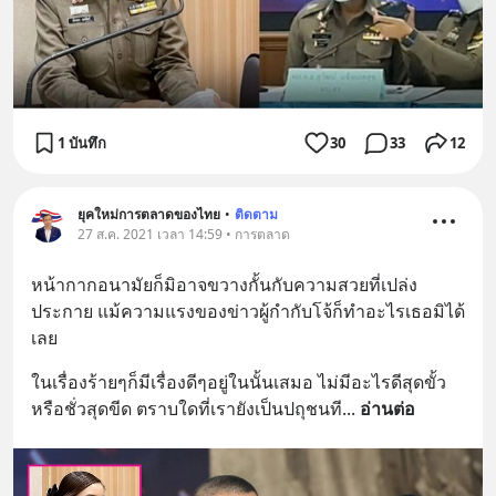
1 บันทึก
30
33
12
ยุคใหม่การตลาดของไทย
•
ติดตาม
27 ส.ค. 2021 เวลา 14:59 • การตลาด
หน้ากากอนามัยก็มิอาจขวางกั้นกับความสวยที่เปล่ง
ประกาย แม้ความแรงของข่าวผู้กำกับโจ้ก็ทำอะไรเธอมิได้
เลย
ในเรื่องร้ายๆก็มีเรื่องดีๆอยู่ในนั้นเสมอ ไม่มีอะไรดีสุดขั้ว
หรือชั่วสุดขีด ตราบใดที่เรายังเป็นปถุชนที
... 
อ่านต่อ