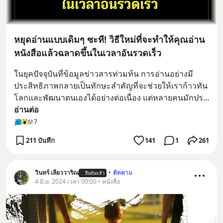
หยุดอ่านแบบเดิมๆ ซะที! วิธีใหม่ที่จะทำให้คุณอ่าน
หนังสือแล้วฉลาดขึ้นในเวลาอันรวดเร็ว
ในยุคปัจจุบันที่ข้อมูลข่าวสารท่วมท้น การอ่านอย่างมี
ประสิทธิภาพกลายเป็นทักษะสำคัญที่จะช่วยให้เราก้าวทัน
โลกและพัฒนาตนเองได้อย่างต่อเนื่อง แต่หลายคนมักปร
... 
อ่านต่อ
7
211 บันทึก
141
1
261
วินทร์ เลียววาริณ
•
ติดตาม
ยืนยันแล้ว
4 มิ.ย. 2024 เวลา 00:00 • หนังสือ