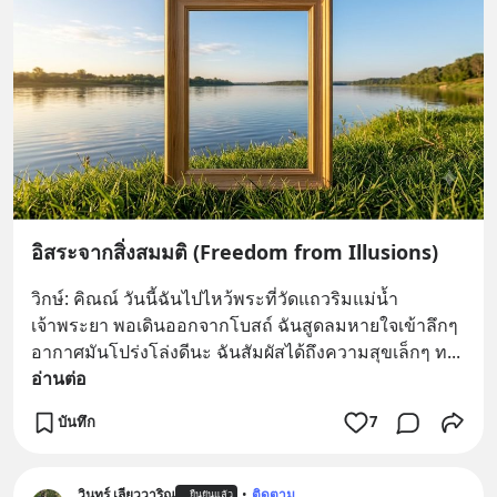
อิสระจากสิ่งสมมติ (Freedom from Illusions)
วิกษ์: คิณณ์ วันนี้ฉันไปไหว้พระที่วัดแถวริมแม่น้ำ
เจ้าพระยา พอเดินออกจากโบสถ์ ฉันสูดลมหายใจเข้าลึกๆ 
อากาศมันโปร่งโล่งดีนะ ฉันสัมผัสได้ถึงความสุขเล็กๆ ท
... 
อ่านต่อ
บันทึก
7
วินทร์ เลียววาริณ
•
ติดตาม
ยืนยันแล้ว