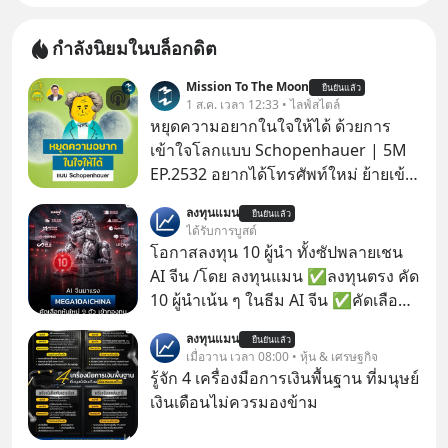
กำลังนิยมในบล็อกดิต
Mission To The Moon
ยืนยันแล้ว
1 ส.ค. เวลา 12:33 • ไลฟ์สไตล์
หยุดความอยากในใจให้ได้ ด้วยการ
เข้าใจโลกแบบ Schopenhauer | 5M
EP.2532 อยากได้โทรศัพท์ใหม่ ย้ายเข้า
บ้านหลังใหม่ หรือเลื่อนตำแหน่งในฝัน
ลงทุนแมน
ยืนยันแล้ว
เคยสงสัยไหมว่าทำไมพอได้ของที่อยาก
ได้รับการบูสต์
ได้มาแล้วความสุขนั้นกลับอยู่กับเราได้
โอกาสลงทุน 10 ผู้นำ ทั้งซัปพลายเชน
ไม่นาน? นี่คือกลไกพื้นฐานของมนุษย์ที่
AI จีน /โดย ลงทุนแมน ✅ลงทุนตรง คัด
Arthur Schopenhauer นักปรัชญา
10 ผู้นำเน้น ๆ ในธีม AI จีน ✅คัดเลือก
ชาวเยอรมันเคยอธิบายไว้เมื่อ 200 กว่า
หุ้นใหม่ 9 ตัว เข้ากองทุน ✅ร่วมเป็น
ลงทุนแมน
ปีก่อน แล้วเราจะหยุดวงจรความอยาก
ยืนยันแล้ว
เจ้าของผู้นำ AI จีน ตั้งแต่โรงงานผลิตชิป
เมื่อวาน เวลา 08:00 • หุ้น & เศรษฐกิจ
ในใจเพื่อความสุขที่ยั่งยืนได้อย่างไร?
หน่วยความจำ โมเดล AI ยันหุ่นยนต์
รู้จัก 4 เครื่องมือการเงินพื้นฐาน ที่มนุษย์
ติดตามได้ในพอดแคสต์ 5M EP. นี้
✅ได้การรับยกเว้นภาษี Capital Gain
เงินเดือนไม่ควรมองข้าม
#goodtime #5minutespodcast
ตามกฎหมายภาษีของประเทศไทย
#missiontothemoonpodcast