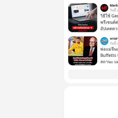
Mark
วันนี
วิธีใช้ G
พรีเซนต์ต่
อัปเดตคว
สามารถใช
หรรสา
สวย ๆ ได้
วันนี้
ไป
พ่อแม่จีน
Buffetts
สถานะ แต