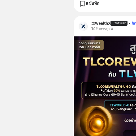
9 บันทึก
WealthX
•
ติ
ยืนยันแล้ว
ได้รับการบูสต์