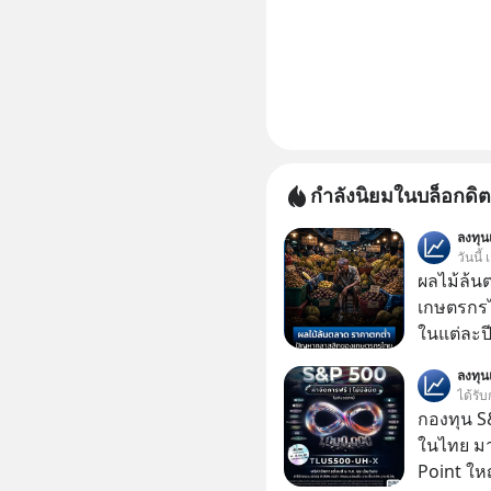
กำลังนิยมในบล็อกดิต
ลงทุ
วันนี้
ผลไม้ล้น
เกษตรกร
ในแต่ละปี 
เมืองร้อน
ลงทุ
ได้รับ
กองทุน S&
ในไทย มาแ
Point ใหญ