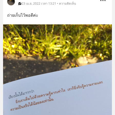
23 เม.ย. 2022 เวลา 13:21 • ความคิดเห็น
ถ่ายเก็บไว้พอดีค่ะ