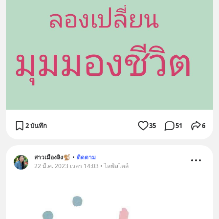
2 บันทึก
35
51
6
สาวเมืองลิง🐒
•
ติดตาม
22 มี.ค. 2023 เวลา 14:03 • ไลฟ์สไตล์