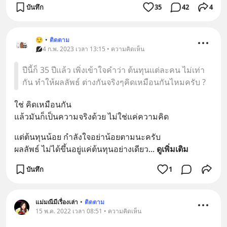
บันทึก
35
42
4
😌
•
ติดตาม
4 ก.พ. 2023 เวลา 13:15 • ความคิดเห็น
ปีนี้ก็ 35 ปีเเล้ว เพิ่งเข้าใจคำว่า ต้นทุนเเต่ละคน ไม่เท่า
กัน ทำให้ผลลัพธ์ ต่างกันจริงๆคิดเหมือนกันไหมครับ ?
ใช่ คิดเหมือนกัน
แล้วมันก็เป็นความจริงด้วย ไม่ใช่แค่ความคิด
แต่ต้นทุนน้อย กำลังใจอย่าน้อยตามนะครับ
ผลลัพธ์ ไม่ได้ขึ้นอยู่แค่ต้นทุนอย่างเดียว
... 
ดูเพิ่มเติม
บันทึก
1
แม่มณีมีเรื่องเล่า
•
ติดตาม
15 พ.ค. 2022 เวลา 08:51 • ความคิดเห็น