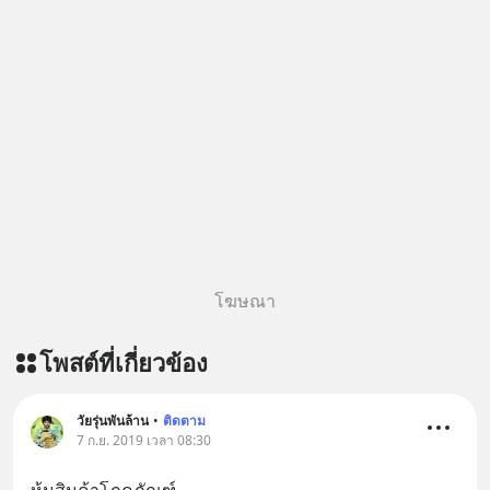
https://tinyurl.com/mr39sd7c 🎧 ฟัง
ผ่าน Apple Podcast :
https://bit.ly/4g4xDwF 🎧 ฟังผ่าน
Podbean : https://bit.ly/4fTUURS 🎧
ฟังผ่าน Youtube :
https://youtu.be/EUAWRVSAiXA The
original article appeared here
https://www.tharadhol.com/geek-
story-ep832-or-will-china-win/
ติดตามสาระดี ๆ อัพเดททุกวันผ่าน Line
OA ด.ดล Blog คลิกเลย -->
https://lin.ee/aMEkyNA
โฆษณา
========================= 📣
สนับสนุนโดย 📣
โพสต์ที่เกี่ยวข้อง
=========================
เครียด หลับยาก ผมอยากแนะนำ
ผลิตภัณฑ์เสริมอาหาร Diip CBD ช่วย
วัยรุ่นพันล้าน
•
ติดตาม
7 ก.ย. 2019 เวลา 08:30
บรรเทาความเครียด ลดความวิตกกังวล
เพิ่มการผ่อนคลาย ซึ่งช่วยให้การนอน