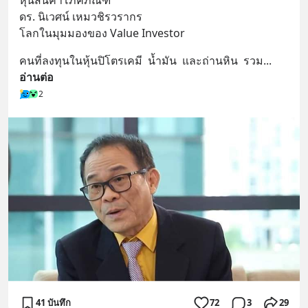
หุ้นสินค้าโภคภัณฑ์
หลับมีประสิทธิภาพมากยิ่งขึ้น 📍 สนใจ
ดร. นิเวศน์ เหมวชิรวรากร
สั่งซื้อสินค้า Diip CBD 💬 LINE :
โลกในมุมมองของ Value Investor
@diipgeek 🔗 หรือกดลิงก์
https://lin.ee/U91Fzyz
คนที่ลงทุนในหุ้นปิโตรเคมี  น้ำมัน  และถ่านหิน  รวม
... 
อ่านต่อ
2
41 บันทึก
72
3
29