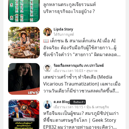
ลูกหลานตระกูลเจียรวนนท์
บริหารธุรกิจอะไรอยู่บ้าง ?
Lipda Story
ได้รับการบูสต์
📖 เด็กซน & สนามเด็กเล่น AI เมื่อ AI
อัจฉริยะ ต้องรับมือกับผู้ใช้สายกาว...ผู้
ซึ่งเข้าใจคำว่า "สายกาว" ผิดมาตลอด
เกือบปี 🤣
ร้อยเรื่องหลากมุมกับ ภก.ปราโมทย์
เมื่อวาน เวลา 16:03 • สุขภาพ
เสพข่าวเศร้าซ้ำๆ ทำจิตเสีย (Media
Vicarious Traumatization) เฉพาะเมื่อ
วานวันเดียวก็มีข่าวชวนสลดเกิดขึ้นถึง
3 เรื่อง ใช่ครับ บางคนไม่รู้ด้วยซ้ำว่า
ด.ดล Blog
ยืนยันแล้ว
เมื่อวานนี้ นอกจากมีเหตุกราดยิงแล้ว
เมื่อวาน เวลา 16:15 • หุ้น & เศรษฐกิจ
ยิงมีเหตุรถพุ่งชนห้องเรียน เด็กใช้อาวุธ
หรือจีนจะเป็นผู้ชนะ? สมรภูมิชิปรุ่นเก่า
ขู่กันในโรงเรียน และยังมีข่าวดาราดัง
ที่ชี้ชะตาเศรษฐกิจโลก | Geek Story
เสียชีวิตอีกด้วย
EP832 ผมว่าหลายท่านอาจจะคิดว่า