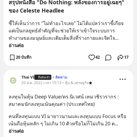
สรุปหนังสือ "Do Nothing: พลังของการอยู่เฉยๆ"
ของ Celeste Headlee
ชี้ให้เห็นว่าการ "ไม่ทำอะไรเลย" ไม่ได้แปลว่าเราขี้เกียจ 
แต่เป็นกลยุทธ์สำคัญที่จะช่วยให้เราเข้าใจระบบการ
ทำงานของมนุษย์และเติมเต็มสิ่งที่ร่างกายและจิตใจ
... 
อ่านต่อ
20 บันทึก
42
17
Thai VI
•
ติดตาม
ยืนยันแล้ว
20 ส.ค. 2022 เวลา 15:13 • หุ้น & เศรษฐกิจ
ลงทุนในหุ้น Deep Value/ดร.นิเวศน์ เหมวชิรวรากร : 
สมาคมนักลงทุนเน้นคุณค่า (ประเทศไทย)
คนที่ลงทุนแบบ VI มายาวนานและลงทุนแบบ Focus หรือ
เน้นถือหุ้นหลัก ๆ ไม่เกิน 10 ตัวหรือไม่ก็ไม่เกิน 20 ต
... 
อ่านต่อ