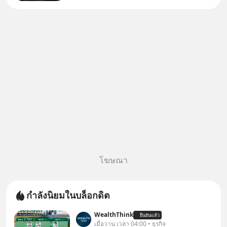
(SPOILED ALERT!!!) 🔥 264.1
โฆษณา
กำลังนิยมในบล็อกดิต
WealthThink
ยืนยันแล้ว
เมื่อวาน เวลา 04:00 • ธุรกิจ