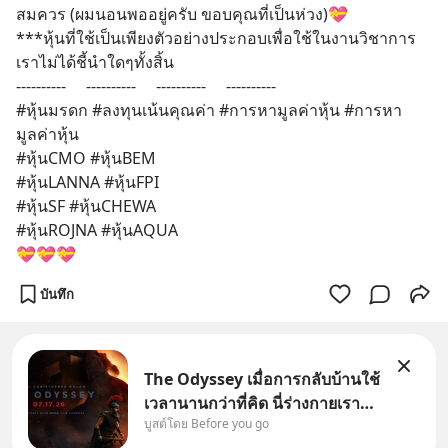
สมควร (ผมนอนพออยู่ครับ ขอบคุณที่เป็นห่วง)💝
***หุ้นที่ใช้เป็นเพียงตัวอย่างประกอบเพื่อใช้ในงานวิชาการ
เราไม่ได้ชี้นำใดๆทั้งสิ้น
----------     ----------     ----------     ----------
#หุ้นมรดก #ลงทุนเน้นคุณค่า #การหามูลค่าหุ้น #การหา
มูลค่าหุ้น
#หุ้นCMO #หุ้นBEM
#หุ้นLANNA #หุ้นFPI
#หุ้นSF #หุ้นCHEWA
#หุ้นROJNA #หุ้นAQUA 
💝💝💝
บันทึก
The Odyssey เมื่อการกลับบ้านใช้
เวลานานกว่าที่คิด นี่ร่างกายเรา
บูสต์โดย Before you go
ต้องการกลับบ้านจริงหรือ