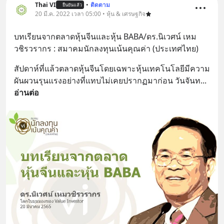
Thai VI
•
ติดตาม
ยืนยันแล้ว
20 มี.ค. 2022 เวลา 05:00 • หุ้น & เศรษฐกิจ
บทเรียนจากตลาดหุ้นจีนและหุ้น BABA/ดร.นิเวศน์ เหม
วชิรวรากร : สมาคมนักลงทุนเน้นคุณค่า (ประเทศไทย)
สัปดาห์ที่แล้วตลาดหุ้นจีนโดยเฉพาะหุ้นเทคโนโลยีมีความ
ผันผวนรุนแรงอย่างที่แทบไม่เคยปรากฏมาก่อน วันจันท
... 
อ่านต่อ