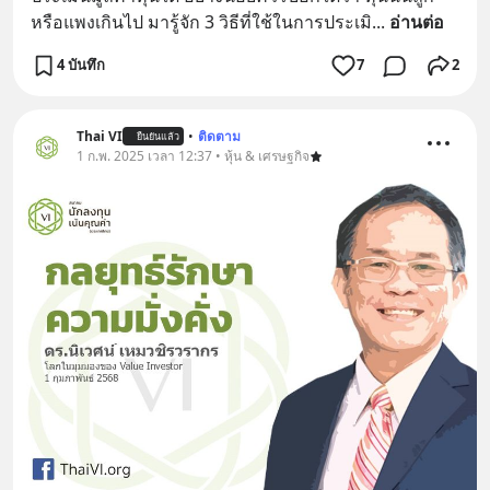
หรือแพงเกินไป มารู้จัก 3 วิธีที่ใช้ในการประเมิ
... 
อ่านต่อ
4 บันทึก
7
2
Thai VI
•
ติดตาม
ยืนยันแล้ว
1 ก.พ. 2025 เวลา 12:37 • หุ้น & เศรษฐกิจ