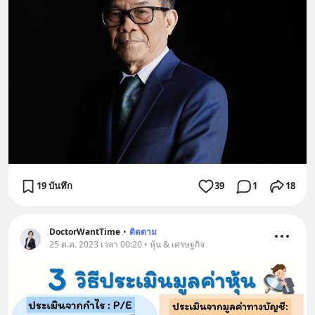
19 บันทึก
39
1
18
DoctorWantTime
•
ติดตาม
25 ต.ค. 2023 เวลา 00:20 • หุ้น & เศรษฐกิจ