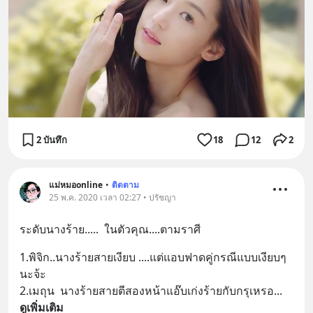
2 บันทึก
18
12
2
แม่หมอonline
•
ติดตาม
25 พ.ค. 2020 เวลา 02:27 • ปรัชญา
ระดับนางร้าย.....  ในตัวคุณ....ตามราศี
1.พิจิก..นางร้ายสายเงียบ ....แต่แอบฟาดคู่กรณีแบบเงียบๆ
นะจ้ะ
2.เมถุน  นางร้ายสายตีสองหน้าแอ๊บเก่งร้ายกับกรุเหรอ
... 
ดูเพิ่มเติม