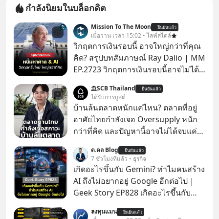
กำลังนิยมในบล็อกดิต
Mission To The Moon
ยืนยันแล้ว
เมื่อวาน เวลา 15:02 • ไลฟ์สไตล์
วิกฤตการเงินรอบนี้ อาจใหญ่กว่าที่คุณ
คิด? สรุปบทสัมภาษณ์ Ray Dalio | MM
EP.2723 วิกฤตการเงินรอบนี้อาจไม่ได้
เหมือนทุกครั้งที่เราเคยเจอ เมื่อ Ray
SCB Thailand
ยืนยันแล้ว
Dalio ชายผู้เคยทำนายวิกฤตเศรษฐกิจ
ได้รับการบูสต์
มาแล้วหลายต่อหลายครั้ง ออกมาส่ง
บ้านล้นตลาดหนักแค่ไหน? ตลาดที่อยู่
สัญญาณเตือนระเบิดเวลาลูกใหม่ที่
อาศัยไทยกำลังเจอ Oversupply หนัก
กำลังก่อตัวขึ้น จาก "ระเบิดหนี้สิน
กว่าที่คิด และปัญหานี้อาจไม่ได้จบแค่
มหาศาล" ผสานเข้ากับ "ฟองสบู่กระแส
เรื่องเศรษฐกิจ #SCBEIC #อสังหา #บ้าน
ด.ดล Blog
AI" ที่ผู้คนกำลังแห่ไล่ราคาอย่างบ้าคลั่ง
ยืนยันแล้ว
ล้นตลาด #เศรษฐกิจไทย #EICAround
7 ชั่วโมงที่แล้ว • ธุรกิจ
บทเรียนจากประวัติศาสตร์ 500 ปี บอก
#SCBThailand สามารถดูคลิปที่
เกิดอะไรขึ้นกับ Gemini? ทำไมคนสร้าง
อะไรเรา? ระเบียบโลกกำลังจะเปลี่ยน
youtube ประกอบได้ที่ link :
AI ถึงไม่อยากอยู่ Google อีกต่อไป |
มือไปในทิศทางไหน? และเราควรรับมือ
https://youtube.com/shorts/-
Geek Story EP828 เกิดอะไรขึ้นกับ
อย่างไรก่อนที่ทุกอย่างจะสายเกินไป?
xU9gYcfVJk?feature=share
บริษัทที่ผูกขาดความฉลาดของโลก
ร่วมเจาะลึกบทวิเคราะห์และข้อคิดการ
ลงทุนแมน
ยืนยันแล้ว
อินเทอร์เน็ตมาตลอด? ย้อนไปแค่ 5