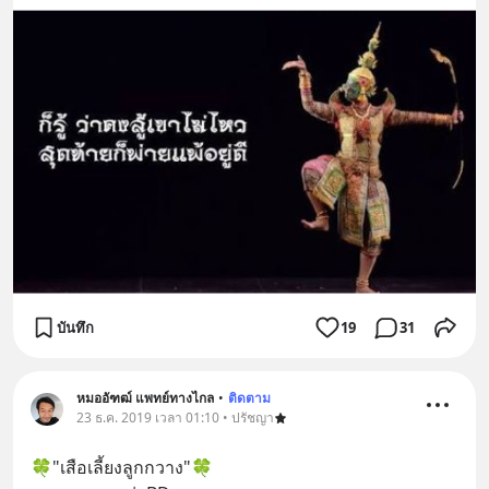
บันทึก
19
31
หมออัฑฒ์ แพทย์ทางไกล
•
ติดตาม
23 ธ.ค. 2019 เวลา 01:10 • ปรัชญา
🍀"เสือเลี้ยงลูกกวาง"🍀