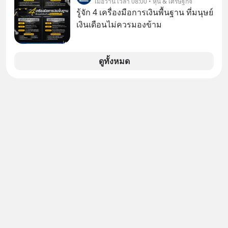
เมื่อวาน เวลา 08:00 • หุ้น & เศรษฐกิจ
เงินฉบับ Dalio กันได้ใน EP. นี้
เดือนก่อน Gemini เคยสอบได้ที่ 1 ของ
รู้จัก 4 เครื่องมือการเงินพื้นฐาน ที่มนุษย์
#RayDalio #สรุปบทเรียน #การเงินการ
วงการ AI แต่วันนี้ Google กลับร่วงดิ่ง
เงินเดือนไม่ควรมองข้าม
ลงทุน #MissionToTheMoon
ไปอยู่อันดับ 11 ปล่อยให้ OpenAI และ
#MissionToTheMoonPodcast
Anthropic แซงหน้า โมเดลอาวุธหนักที่
สัญญาไว้ก็เลื่อนแล้วเลื่อนอีก ซ้ำร้ายทีม
ดูทั้งหมด
วิศวกรระดับหัวกะทิยังแห่ตบเท้าลาออก
ไปซบไหล่คู่แข่ง นี่คือจุดเริ่มต้นของการ
ร่วงหล่น หรือเป็นแค่การยอมถอยเพื่อ
กระโดดให้ไกลกว่าเดิม EP เราจะมา
แกะรอยการพลาดท่าครั้งใหญ่ที่สุดของ
Google ไปด้วยกัน เลือกฟังกันได้เลยนะ
ครับ อย่าลืมกด Follow ติดตาม
PodCast ช่อง Geek Forever’s
Podcast ของผมกันด้วยนะครับ 🎧 ฟัง
ผ่าน Spotify :
https://tinyurl.com/2ue4n2f8 🎧 ฟัง
ผ่าน Apple Podcast :
https://tinyurl.com/5yxek2yz 🎧 ฟัง