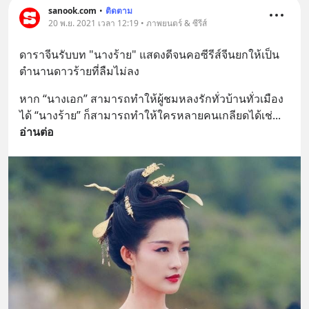
#เรียนรู้ผ่านการใช้จริง #มากกว่าการ
sanook.com
•
ติดตาม
เรียนภาษา #InspireEnglish
20 พ.ย. 2021 เวลา 12:19 • ภาพยนตร์ & ซีรีส์
ดาราจีนรับบท "นางร้าย" แสดงดีจนคอซีรีส์จีนยกให้เป็น
ตำนานดาวร้ายที่ลืมไม่ลง
หาก “นางเอก” สามารถทำให้ผู้ชมหลงรักทั่วบ้านทั่วเมือง
ได้ “นางร้าย” ก็สามารถทำให้ใครหลายคนเกลียดได้เช่
... 
อ่านต่อ