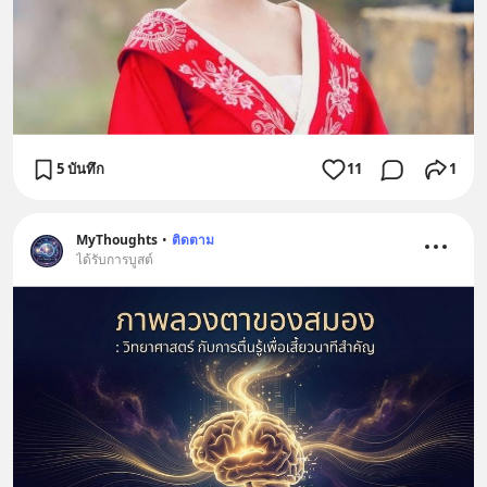
5 บันทึก
11
1
MyThoughts
•
ติดตาม
ได้รับการบูสต์