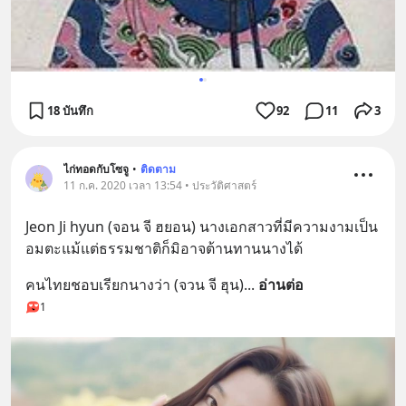
18 บันทึก
92
11
3
ไก่ทอดกับโซจู
•
ติดตาม
11 ก.ค. 2020 เวลา 13:54 • ประวัติศาสตร์
Jeon Ji hyun (จอน จี ฮยอน) นางเอกสาวที่มีความงามเป็น
อมตะแม้แต่ธรรมชาติก็มิอาจต้านทานนางได้
คนไทยชอบเรียกนางว่า (จวน จี ฮุน)
... 
อ่านต่อ
1