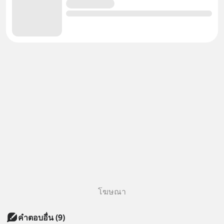
โฆษณา
คำตอบอื่น
(
9
)