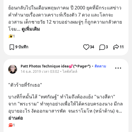
ย้อนกลับไปในเดือนพฤษภาคม ปี 2000 ยุคที่มีกระแสข่าว
คำทำนายเรื่องดาวเคราะห์เรียงตัว 7 ดวง และโลกจะ
อวสาน เด็กชายวัย 12 ขวบอย่างผมจู่ๆ ก็ถูกความกลัวตาย
โจม
... 
ดูเพิ่มเติม
1
9 บันทึก
34
3
11
Patt Photos Technique idea💕{°•Page•°}
•
ติดตาม
14 ธ.ค. 2019 เวลา 03:02 • ไลฟ์สไตล์
"ตัวร้ายที่รักเธอ"
บางทีก็หมั้นไส้ "ทศกัณฐ์" ทำไมถึงต้องแย้ง "นางสีดา" 
จาก "พระราม" ทำทุกอย่างเพื่อให้ได้ครอบครองนาง มีกล
อุบายอะไร งัดออกมาสารพัด  จนเราโมโห (หน้าด้าน) จ
... 
อ่านต่อ
1