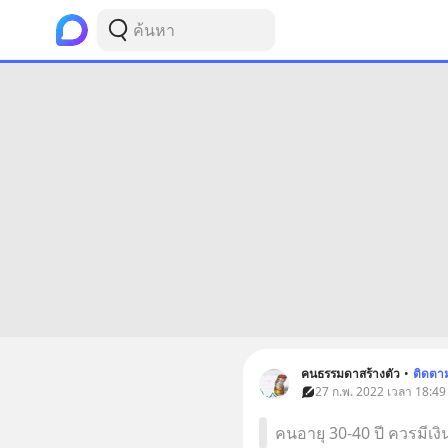
คนธรรมดาสร้างตัว
•
ติดตา
27 ก.พ. 2022 เวลา 18:49 
คนอายุ 30-40 ปี ควรมีเงิน