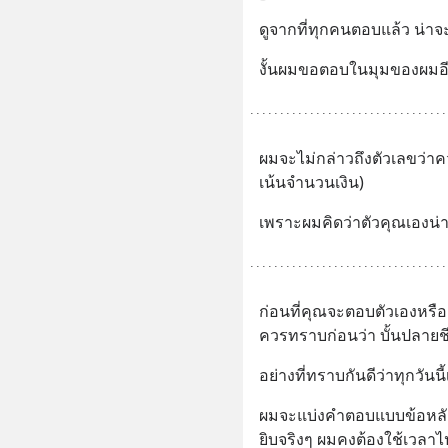
ดูจากที่ทุกคนตอบแล้ว น่าจ
งั้นผมขอตอบในมุมของผมอี
ผมจะไม่กล่าวถึงตัวเลขว่าค
เน้นจำนวนเงิน)
เพราะผมคิดว่าตัวคุณเองน่า
ก่อนที่คุณจะตอบตัวเองหรื
ควรทราบก่อนว่า บั้นปลายชี
อย่างที่ทราบกันดีว่าทุกวันน
ผมจะแบ่งคำตอบแบบข้อหลักๆ
ยิบจริงๆ ผมคงต้องใช้เวลา