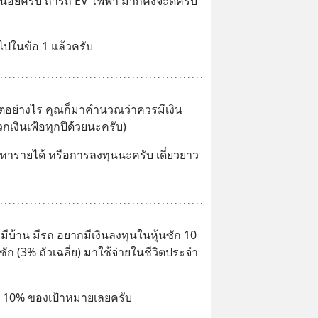
หน่อยครับ ถ้ารถ EV ไฟฟ้า มาก็คงจะดีครับ
ไปในข้อ 1 แล้วครับ
ีวิตอย่างไร คุณก็มาคำนวณว่าควรมีเงิน
กเงินเฟ้อทุกปีด้วยนะครับ)
รหารายได้ หรือการลงทุนนะครับ เดี๋ยวยาว
บ้าน มีรถ อยากมีเงินลงทุนในหุ้นซัก 10 
ลซัก (3% ถัวเฉลี่ย) มาใช้จ่ายในชีวิตประจำ
ถึง 10% ของเป้าหมายเลยครับ 