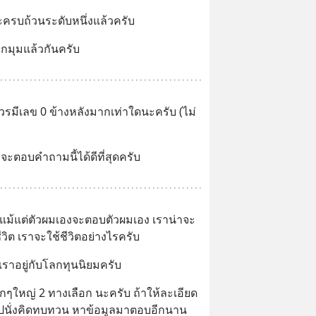
ะครบถ้วนระดับหนึ่งแล้วครับ
กมุมแล้วกันครับ
วรมีเลข 0 ข้างหลังมากเท่าใดนะครับ (ไม่
จะตอบคำถามนี้ได้ดีที่สุดครับ
อแม้แต่ตัวผมเองจะตอบตัวผมเอง เราน่าจะ
วิต เราจะใช้ชีวิตอย่างไรครับ
ี้เราอยู่กับโลกทุนนิยมครับ
ใหญ่ 2 ทางเลือก นะครับ ถ้าให้ละเอียด
ไปนั่งคิดทบทวน หาข้อมูลมาตอบอีกนาน