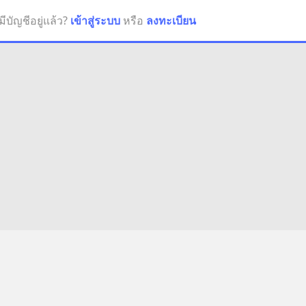
มีบัญชีอยู่แล้ว?
เข้าสู่ระบบ
หรือ
ลงทะเบียน