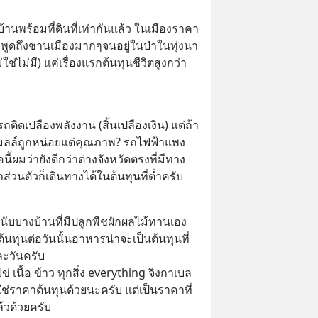
านพร้อมที่ดินที่เท่ากันแล้ว ในเมืองราคา
พูดถึงชานเมืองมากๆจนอยู่ในป่าในทุ่งนา
ช่ไม่มี) แค่เรื่องแรกต้นทุนชีวิตสูงกว่า
ถติดเปลืองพลังงาน (สิ้นเปลืองเงิน) แต่ถ้า
มลล์ถูกหน่อยแต่คุณภาพ? รถไฟฟ้าแพง
้ผมว่ายังดีกว่าต่างจังหวัดตรงที่มีทาง
ส่วนตัวก็เดินทางได้ในต้นทุนที่ต่ำครับ
ม่นับบางบ้านที่มีปลูกพืชผักผลไม้ทานเอง
นทุนต่อวันนั้นอาหารน่าจะเป็นต้นทุนที่
ละวันครับ
่ เนื้อ ข้าว ทุกสิ่ง everything จิงกาเบล 
ใช่ราคาต้นทุนด้วยนะครับ แต่เป็นราคาที่
้วด้วยครับ