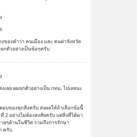
ง
ด
ย่างของคำว่า คนเมือง และ คนต่าจังหวัด
ยกตัวอย่างเป็นข้อๆครับ
ง
โต่งเลย ผมยกตัวอย่างเป็น กทม. ไปเลยนะ
ตอบของทุกสิ่งครับ ส่งผลให้ถ้าเลือกข้อนี้ 
่ 2 อย่างไม่ต้องสงสัยครับ แต่สิ่งที่ได้มา
ยๆด้านในชีวิต รวมถึงการรักษา
า ครับ