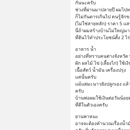
กันนะครับ
ช่วงที่ผ่านมาปลายปี ผมไปหาท
ก็ไม่กันดารเกินไป คนรู้จักข
(ไม่ใช่สายหลัก) ราคา 5 แ
นี่ถ้าผมสร้างบ้านไม่ใหญ่มาก
ที่ดินไว้ทำประโยชน์ตั้ง 2 ไร
อาหาร น้ำ
อย่างที่ทราบคนต่างจังหวัด 
ผัก ผลไม้ ไข่ (เลี้ยงไก่) ใช้
เนื้อสัตว์ น้ำมัน เครื่องปรุง 
แค่นั้นครับ
แม้แต่มะนาวยังปลูกเอง แล้วถ
ครับ
บ้านพ่อผมใช้เงินต่อวันน้อ
ที่ดีในตัวเองครับ
ยานพาหนะ
อาจจะต้องคำนวณเรื่องน้ำมั