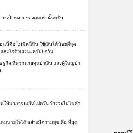
ย่างเป้าหมายของผมเท่านั้นครับ
อนนี้คือ ไม่มีหนี้สิน ใช้เงินให้น้อยที่สุด 
ยและใจตัวเองนะครับ) ครับ
ษฐกิจ ที่พวกนายทุนบ้าเงิน และผู้ใหญ่บ้า
บ
เงินให้มากๆจนเกินไปครับ ร่ำรวยไม่ใช่คำ
นลมหายใจได้ อย่างมีความสุข คือ ที่สุด