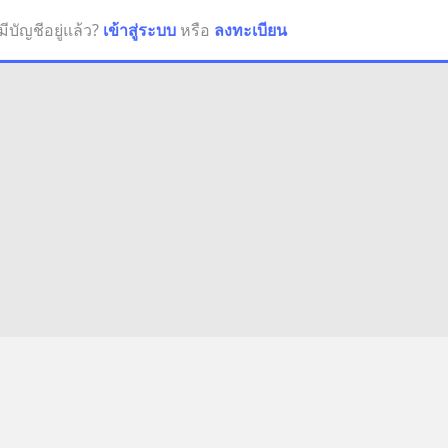
มีบัญชีอยู่แล้ว?
เข้าสู่ระบบ
หรือ
ลงทะเบียน