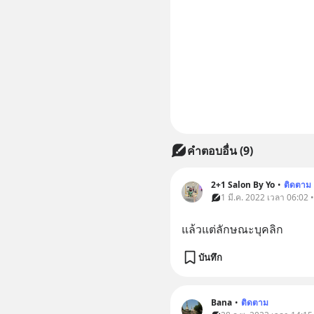
คำตอบอื่น
(
9
)
2+1 Salon By Yo
•
ติดตาม
1 มี.ค. 2022 เวลา 06:02 •
แล้วแต่ลักษณะบุคลิก
บันทึก
Bana
•
ติดตาม