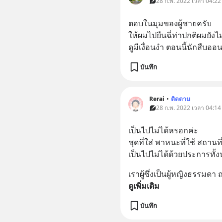
28 ก.พ. 2022 เวลา 04:22 
ตอบในมุมของผู้ชายครับ
ให้ผมไปยืนฉี่ท่าปกติผมยังไ
ดูมีเงื่อนงำ ตอนนี้นักสืบอ
บันทึก
Rerai
•
ติดตาม
28 ก.พ. 2022 เวลา 04:14 
เป็นไปไม่ได้หรอกค่ะ 
ชุดที่ใส่ พาหนะที่ใช้ สถานท
เป็นไปไม่ได้ด้วยประการทั้ง
เราผู้ซึ่งเป็นผู้หญิงธรรมดา ถ
ดูเพิ่มเติม
บันทึก