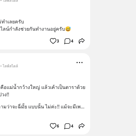
• ไลฟ์สไตล์
ม่ทำเลยครับ
อนไลน์กำลังช่วยกันทำงานอยู่ครับ😅
3
4
• ไลฟ์สไตล์
ี่คือแม่น้ำกว้างใหญ่ แล้วเค้าเป็นดาราด้วย 
ปวง!!
ามว่าจะฉี่มั้ย แบบนั้น ไม่ค่ะ!! แม้จะมีเพ
... 
6
4