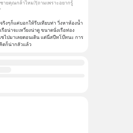
อผู้ชายคุณกล้าไหม?(ถามเพราะอยากรู้
?
ริงๆก็แค่บอกให้รีบเทียบท่า วิ่งหาห้องน้ำ
รือน่าจะเหวี่ยงน่าดู ขนาดนั่งเรือท่อง
ังเซไปมาเลยตอนเดิน แต่นี่สปีทโบ๊ทนะ การ
ิดก็น่ากลัวแล้ว