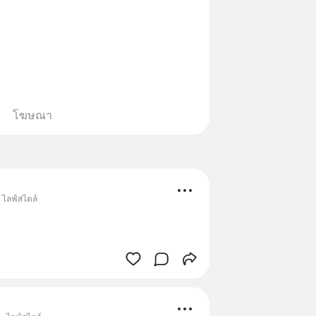
โฆษณา
 ไลฟ์สไตล์