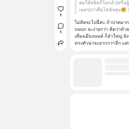
ต่อให้สนิทก็ไม่กล้า)หรื
เฉยๆ)เราคือโคนันคุง🤗 
1
ไม่คิดจะไปฉี่ค่ะ ถ้าปวดมากจ
บนบก จะง่ายกว่า คิดว่าท้ายเ
1
เที่ยงเมืองนนท์ ก็ลำใหญ่ ย
ทรงตัวน่าจะยากกว่าอีก แค่ค