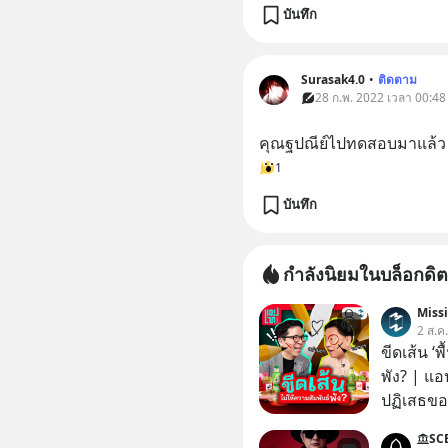
บันทึก
Surasak4.0
•
ติดตาม
28 ก.พ. 2022 เวลา 00:48 
คุณฐปณีย์ไปทดสอบมาแล้ว
1
บันทึก
กำลังนิยมในบล็อกดิต
Miss
2 ส.ค
ขีดเส้น ‘พ
พัง? | แอ
ปฏิเสธของ
ตั้งกำแพง
SC
ไม่เคยปฏิ